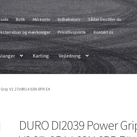
rside
Butik
Min konto
Indkøbskurv
Sådan bestiller du
kstørrelser og mærkninger
Privatlivspolitik
Kontakt os
langer
Karting
Vejledning
Grip V2 27x9R14 63N 6PR E#
DURO DI2039 Power Gri