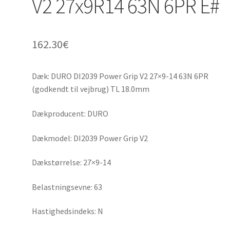
V2 27x9R14 63N 6PR E#
162.30
€
Dæk: DURO DI2039 Power Grip V2 27×9-14 63N 6PR
(godkendt til vejbrug) TL 18.0mm
Dækproducent: DURO
Dækmodel: DI2039 Power Grip V2
Dækstørrelse: 27×9-14
Belastningsevne: 63
Hastighedsindeks: N