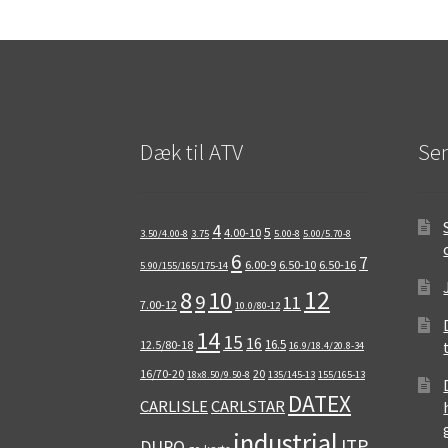
Dæk til ATV
Sen
4
5
4.00-10
3.50/4.00-8
3.75
5.00-8
5.00/5.70-8
6
7
6.00-9
6.50-10
6.50-16
5.90/155/165/175-14
12
8
10
9
11
7.00-12
10.0/80-12
14
15
16
16.5
12.5/80-18
16.9/18.4/20.8-34
16/70-20
20
18x8.50/9.50-8
135/145-13
155/165-13
DATEX
CARLISLE
CARLSTAR
industrial
ITP
DURO