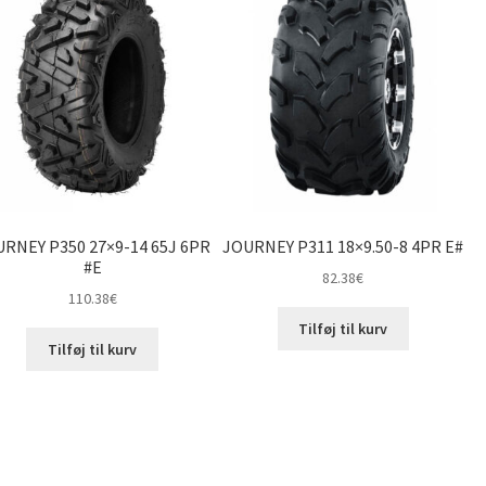
RNEY P350 27×9-14 65J 6PR
JOURNEY P311 18×9.50-8 4PR E#
#E
82.38
€
110.38
€
Tilføj til kurv
Tilføj til kurv