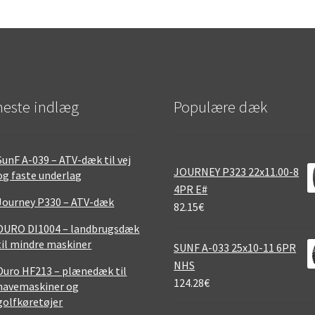
este indlæg
Populære dæk
SunF A-039 – ATV-dæk til vej
JOURNEY P323 22x11.00-8
og faste underlag
4PR E#
Journey P330 – ATV-dæk
82.15
€
DURO DI1004 – landbrugsdæk
til mindre maskiner
SUNF A-033 25x10-11 6PR
NHS
Duro HF213 – plænedæk til
124.28
€
havemaskiner og
golfkøretøjer