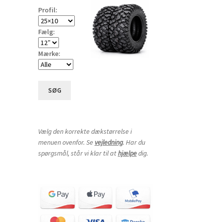
Profil:
Fælg:
Mærke:
SØG
Vælg den korrekte dækstørrelse i
menuen ovenfor. Se
vejledning
. Har du
spørgsmål, står vi klar til at
hjælpe
dig.