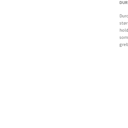
DURO
Duro
stør
hold
som 
greb