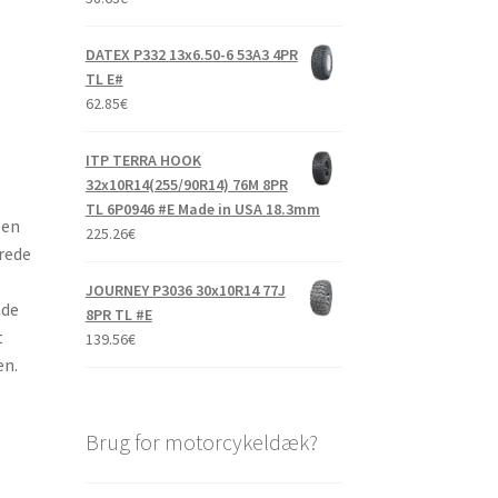
DATEX P332 13x6.50-6 53A3 4PR
TL E#
62.85
€
ITP TERRA HOOK
32x10R14(255/90R14) 76M 8PR
TL 6P0946 #E Made in USA 18.3mm
 en
225.26
€
brede
JOURNEY P3036 30x10R14 77J
åde
8PR TL #E
t
139.56
€
æn.
Brug for motorcykeldæk?