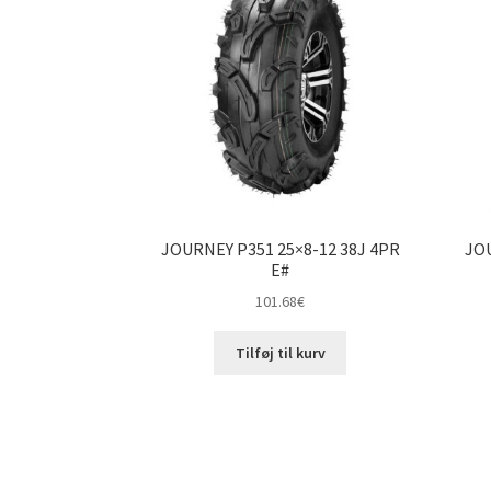
JOURNEY P351 25×8-12 38J 4PR
JOU
E#
101.68
€
Tilføj til kurv