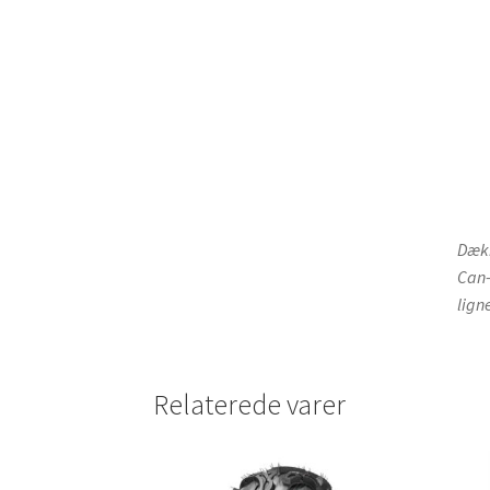
Dækk
Can-
lign
Relaterede varer