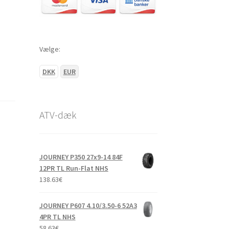
Vælge:
DKK
EUR
ATV-dæk
JOURNEY P350 27x9-14 84F
12PR TL Run-Flat NHS
138.63
€
JOURNEY P607 4.10/3.50-6 52A3
4PR TL NHS
58.63
€