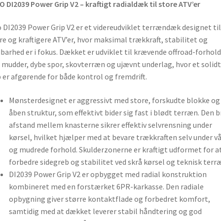
 DI2039 Power Grip V2 – kraftigt radialdæk til store ATV’er
 DI2039 Power Grip V2 er et videreudviklet terrændæk designet til
re og kraftigere ATV’er, hvor maksimal trækkraft, stabilitet og
barhed er i fokus. Dækket er udviklet til krævende offroad-forhold
mudder, dybe spor, skovterræn og ujævnt underlag, hvor et solidt
 er afgørende for både kontrol og fremdrift.
Mønsterdesignet er aggressivt med store, forskudte blokke og
åben struktur, som effektivt bider sig fast i blødt terræn. Den 
afstand mellem knasterne sikrer effektiv selvrensning under
kørsel, hvilket hjælper med at bevare trækkraften selv under v
og mudrede forhold. Skulderzonerne er kraftigt udformet for a
forbedre sidegreb og stabilitet ved skrå kørsel og teknisk terr
DI2039 Power Grip V2 er opbygget med radial konstruktion
kombineret med en forstærket 6PR-karkasse. Den radiale
opbygning giver større kontaktflade og forbedret komfort,
samtidig med at dækket leverer stabil håndtering og god