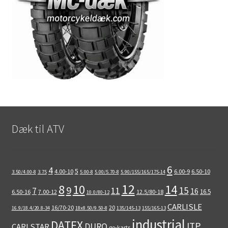
Dæk til ATV
6
4
5
4.00-10
6.00-9
6.50-10
3.50/4.00-8
3.75
5.00-8
5.00/5.70-8
5.90/155/165/175-14
12
8
10
14
9
15
11
7
16
16.5
6.50-16
7.00-12
12.5/80-18
10.0/80-12
CARLISLE
16/70-20
20
16.9/18.4/20.8-34
18x8.50/9.50-8
135/145-13
155/165-13
industrial
DATEX
ITP
DURO
CARLSTAR
go-karts