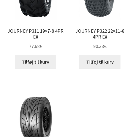
JOURNEY P311 19×7-8 4PR
JOURNEY P322 22×11-8
E#
4PR E#
77.68
€
90.38
€
Tilføj til kurv
Tilføj til kurv