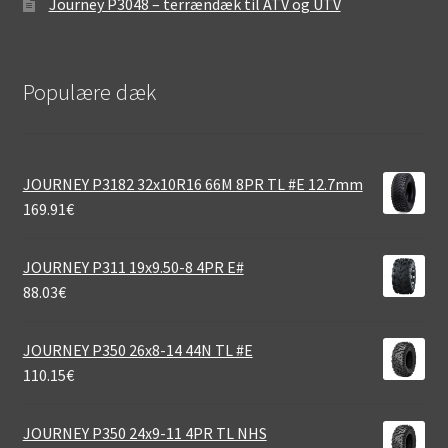
Journey P3048 – terrændæk til ATV og UTV
Populære dæk
JOURNEY P3182 32x10R16 66M 8PR TL #E 12.7mm
169.91
€
JOURNEY P311 19x9.50-8 4PR E#
88.03
€
JOURNEY P350 26x8-14 44N TL #E
110.15
€
JOURNEY P350 24x9-11 4PR TL NHS