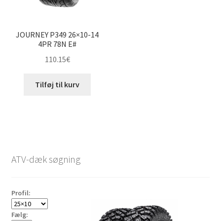
JOURNEY P349 26×10-14
4PR 78N E#
110.15
€
Tilføj til kurv
ATV-dæk søgning
Profil:
Fælg: