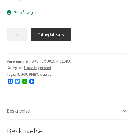
20 på lager
DATEX
Tilføj til kurv
P315
19x7-
8
28F
Varenummer (SKU):
JOU8197P315DA
Kategori:
Uncategorized
4PR
Tags:
8
,
JOURNEY
,
quads
TL
F
T
W
E#
a
w
h
7.0mm
c
i
a
e
t
t
antal
b
t
s
o
e
A
o
r
p
Beskrivelse
k
p
Beskrivelse