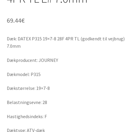
69.44
€
Dæk: DATEX P315 19×7-8 28F 4PR TL (godkendt til vejbrug)
7.0mm
Dækproducent: JOURNEY
Dækmodel: P315
Dækstørrelse: 19×7-8
Belastningsevne: 28
Hastighedsindeks: F
Dæktype: ATV-dæk