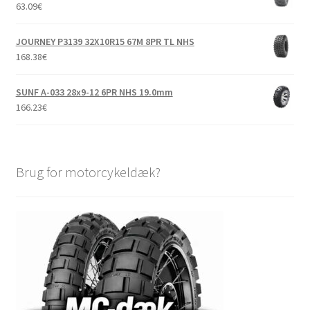
63.09
€
JOURNEY P3139 32X10R15 67M 8PR TL NHS
168.38
€
SUNF A-033 28x9-12 6PR NHS 19.0mm
166.23
€
Brug for motorcykeldæk?