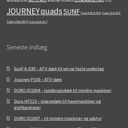
quads
JOURNEY
SUNF
Tube 4.80/4.00-8
Tube 13x5.00-6
Tube 15x6.00-6
Tube 16x8.00-7
Seneste indlæg
SunF A-039 – ATV-dæk til vej og faste underlag
Journey P330 – ATV-dæk
DURO DI1004 – landbrugsdæk til mindre maskiner
Duro HF213 – plænedæk til havemaskiner og
golfkøretøjer
DURO DI1007 – til mindre maskiner og udstyr