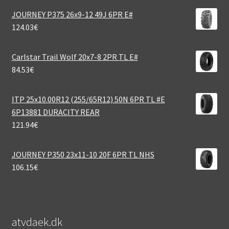
JOURNEY P375 26x9-12 49J 6PR E#
124.03
€
Carlstar Trail Wolf 20x7-8 2PR TL E#
84.53
€
ITP 25x10.00R12 (255/65R12) 50N 6PR TL #E
6P13881 DURACITY REAR
121.94
€
JOURNEY P350 23x11-10 20F 6PR TL NHS
106.15
€
atvdaek.dk