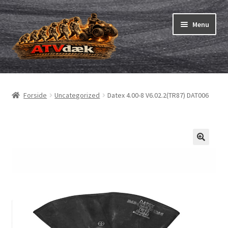
Spring
Spring
Menu
til
til
navigation
indhold
ATV-dæk
Udfold
underm
Små maskiner
Udfold
Forside
Uncategorized
Datex 4.00-8 V6.02.2(TR87) DAT006
underm
Dækslanger
Udfold
underm
Karting
Vejledning
Udfold
underm