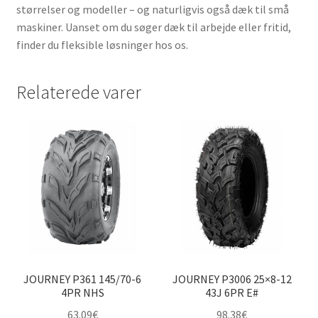
størrelser og modeller – og naturligvis også dæk til små
maskiner. Uanset om du søger dæk til arbejde eller fritid,
finder du fleksible løsninger hos os.
Relaterede varer
JOURNEY P361 145/70-6
JOURNEY P3006 25×8-12
4PR NHS
43J 6PR E#
63.09
€
98.38
€