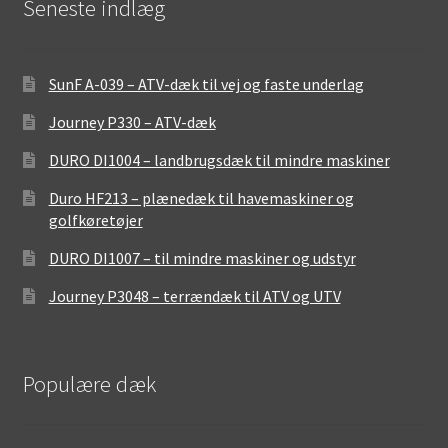
Seneste indlæg
SunF A-039 – ATV-dæk til vej og faste underlag
Journey P330 – ATV-dæk
DURO DI1004 – landbrugsdæk til mindre maskiner
Duro HF213 – plænedæk til havemaskiner og
golfkøretøjer
DURO DI1007 – til mindre maskiner og udstyr
Journey P3048 – terrændæk til ATV og UTV
Populære dæk