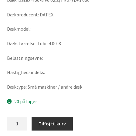
Dæk: Datex 4.00-8 V6.02.2(TR87) DAT006
Dækproducent: DATEX
Dækmodel:
Dækstørrelse: Tube 4.00-8
Belastningsevne:
Hastighedsindeks:
Dæktype: Små maskiner / andre dæk
20 på lager
Datex
Tilføj til kurv
4.00-
8