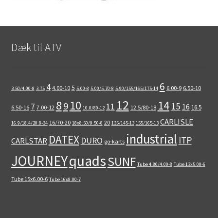
Dæk til ATV
6
4
5
4.00-10
6.00-9
6.50-10
3.50/4.00-8
3.75
5.00-8
5.00/5.70-8
5.90/155/165/175-14
12
8
10
14
9
15
11
7
16
16.5
6.50-16
7.00-12
12.5/80-18
10.0/80-12
CARLISLE
16/70-20
20
16.9/18.4/20.8-34
18x8.50/9.50-8
135/145-13
155/165-13
industrial
DATEX
ITP
DURO
CARLSTAR
go-karts
quads
JOURNEY
SUNF
Tube 4.80/4.00-8
Tube 13x5.00-6
Tube 15x6.00-6
Tube 16x8.00-7