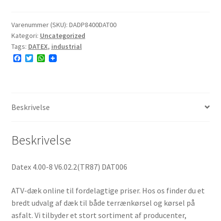
V6.02.2(TR87)
DAT006
Varenummer (SKU):
DADP8400DAT00
Kategori:
Uncategorized
antal
Tags:
DATEX
,
industrial
F
T
W
a
w
h
c
i
a
e
t
t
b
t
s
o
e
A
o
r
p
Beskrivelse
k
p
Beskrivelse
Datex 4.00-8 V6.02.2(TR87) DAT006
ATV-dæk online til fordelagtige priser. Hos os finder du et
bredt udvalg af dæk til både terrænkørsel og kørsel på
asfalt. Vi tilbyder et stort sortiment af producenter,