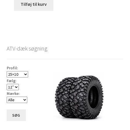
Tilføj til kurv
ATV-dæk søgning
Profil:
Fælg:
Mærke:
SØG