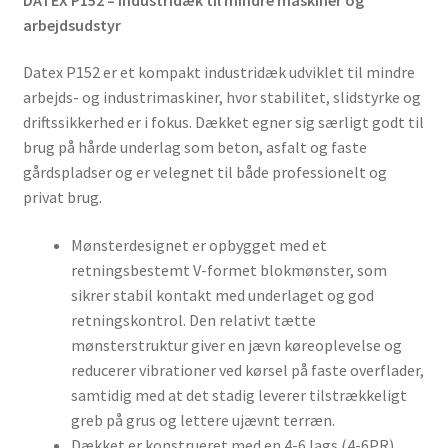
arbejdsudstyr
Datex P152 er et kompakt industridæk udviklet til mindre
arbejds- og industrimaskiner, hvor stabilitet, slidstyrke og
driftssikkerhed er i fokus. Dækket egner sig særligt godt til
brug på hårde underlag som beton, asfalt og faste
gårdspladser og er velegnet til både professionelt og
privat brug.
Mønsterdesignet er opbygget med et
retningsbestemt V-formet blokmønster, som
sikrer stabil kontakt med underlaget og god
retningskontrol. Den relativt tætte
mønsterstruktur giver en jævn køreoplevelse og
reducerer vibrationer ved kørsel på faste overflader,
samtidig med at det stadig leverer tilstrækkeligt
greb på grus og lettere ujævnt terræn.
Dækket er konstrueret med en 4-6 lags (4-6PR)