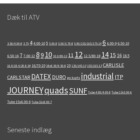
Dæk til ATV
6
4
5
4.00-10
6.00-9
6.50-10
3.50/4.00-8
3.75
5.00-8
5.00/5.70-8
5.90/155/165/175-14
12
8
10
14
9
15
11
7
16
16.5
6.50-16
7.00-12
12.5/80-18
10.0/80-12
CARLISLE
16/70-20
20
16.9/18.4/20.8-34
18x8.50/9.50-8
135/145-13
155/165-13
industrial
DATEX
ITP
DURO
CARLSTAR
go-karts
quads
JOURNEY
SUNF
Tube 4.80/4.00-8
Tube 13x5.00-6
Tube 15x6.00-6
Tube 16x8.00-7
Seneste indlæg