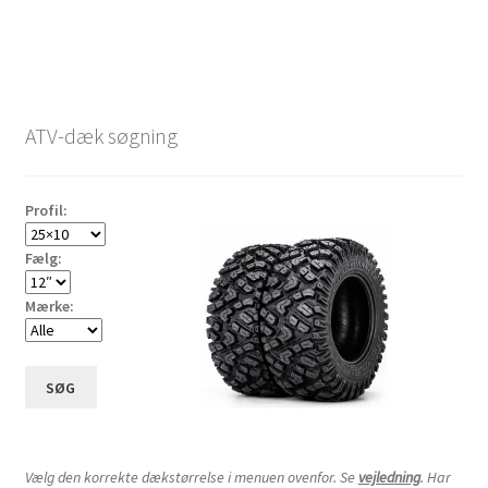
ATV-dæk søgning
Profil:
Fælg:
Mærke:
SØG
Vælg den korrekte dækstørrelse i menuen ovenfor. Se
vejledning
. Har