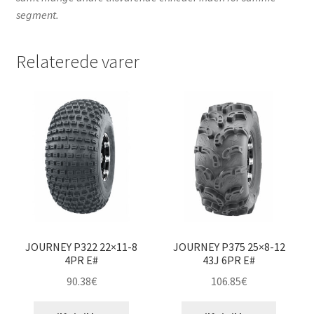
segment.
Relaterede varer
JOURNEY P322 22×11-8
JOURNEY P375 25×8-12
4PR E#
43J 6PR E#
90.38
€
106.85
€