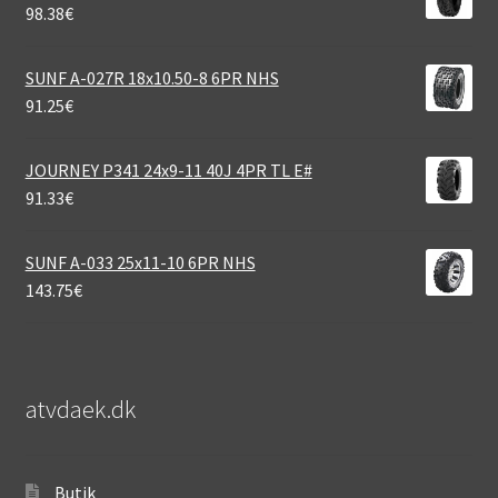
98.38
€
SUNF A-027R 18x10.50-8 6PR NHS
91.25
€
JOURNEY P341 24x9-11 40J 4PR TL E#
91.33
€
SUNF A-033 25x11-10 6PR NHS
143.75
€
atvdaek.dk
Butik