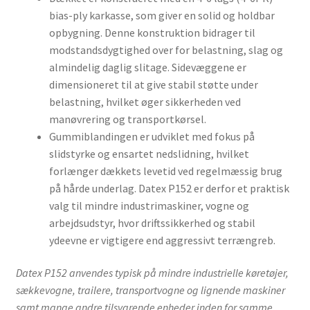
bias-ply karkasse, som giver en solid og holdbar
opbygning. Denne konstruktion bidrager til
modstandsdygtighed over for belastning, slag og
almindelig daglig slitage. Sidevæggene er
dimensioneret til at give stabil støtte under
belastning, hvilket øger sikkerheden ved
manøvrering og transportkørsel.
Gummiblandingen er udviklet med fokus på
slidstyrke og ensartet nedslidning, hvilket
forlænger dækkets levetid ved regelmæssig brug
på hårde underlag. Datex P152 er derfor et praktisk
valg til mindre industrimaskiner, vogne og
arbejdsudstyr, hvor driftssikkerhed og stabil
ydeevne er vigtigere end aggressivt terrængreb.
Datex P152 anvendes typisk på mindre industrielle køretøjer,
sækkevogne, trailere, transportvogne og lignende maskiner
samt mange andre tilsvarende enheder inden for samme