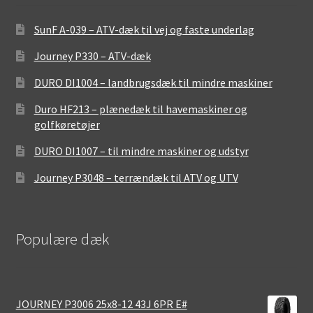
SunF A-039 – ATV-dæk til vej og faste underlag
Journey P330 – ATV-dæk
DURO DI1004 – landbrugsdæk til mindre maskiner
Duro HF213 – plænedæk til havemaskiner og
golfkøretøjer
DURO DI1007 – til mindre maskiner og udstyr
Journey P3048 – terrændæk til ATV og UTV
Populære dæk
JOURNEY P3006 25x8-12 43J 6PR E#