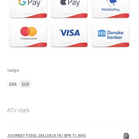
Vælge:
DKK
EUR
ATV-dæk
JOURNEY P3501 28x11R14 79J 8PR TL NHS