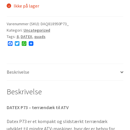
Ikke på lager
Varenummer (SKU):
DAQ818950P73_
Kategori:
Uncategorized
Tags:
8
,
DATEX
,
quads
F
T
W
a
w
h
c
i
a
e
t
t
b
t
s
o
e
A
o
r
p
Beskrivelse
k
p
Beskrivelse
DATEX P73 – terrændæk til ATV
Datex P73 er et kompakt og slidstærkt terrændæk
udviklet til mindre ATV-maskiner, hvor der er behov for