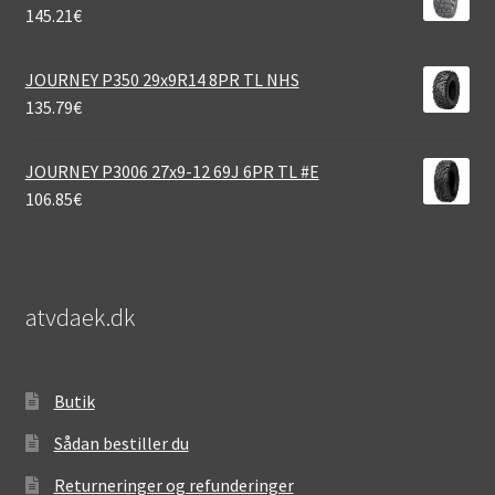
145.21
€
JOURNEY P350 29x9R14 8PR TL NHS
135.79
€
JOURNEY P3006 27x9-12 69J 6PR TL #E
106.85
€
atvdaek.dk
Butik
Sådan bestiller du
Returneringer og refunderinger