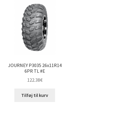
JOURNEY P3035 26x11R14
6PR TL #E
122.38
€
Tilføj til kurv