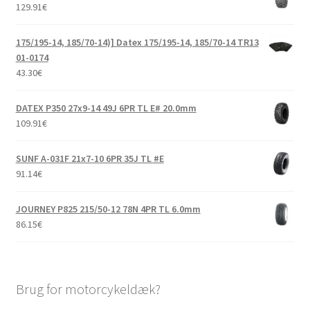
129.91
€
175/195-14, 185/70-14)] Datex 175/195-14, 185/70-14 TR13
01-0174
43.30
€
DATEX P350 27x9-14 49J 6PR TL E# 20.0mm
109.91
€
SUNF A-031F 21x7-10 6PR 35J TL #E
91.14
€
JOURNEY P825 215/50-12 78N 4PR TL 6.0mm
86.15
€
Brug for motorcykeldæk?