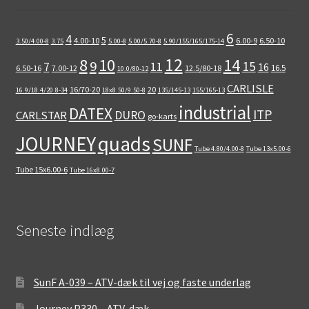
6
4
5
4.00-10
6.00-9
6.50-10
3.50/4.00-8
3.75
5.00-8
5.00/5.70-8
5.90/155/165/175-14
12
8
10
14
9
15
11
7
16
16.5
6.50-16
7.00-12
12.5/80-18
10.0/80-12
CARLISLE
16/70-20
20
16.9/18.4/20.8-34
18x8.50/9.50-8
135/145-13
155/165-13
industrial
DATEX
ITP
DURO
CARLSTAR
go-karts
quads
JOURNEY
SUNF
Tube 4.80/4.00-8
Tube 13x5.00-6
Tube 15x6.00-6
Tube 16x8.00-7
Seneste indlæg
SunF A-039 – ATV-dæk til vej og faste underlag
Journey P330 – ATV-dæk