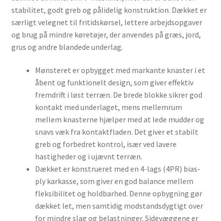
stabilitet, godt greb og pålidelig konstruktion. Dækket er
særligt velegnet til fritidskørsel, lettere arbejdsopgaver
og brug på mindre køretøjer, der anvendes på græs, jord,
grus og andre blandede underlag.
Mønsteret er opbygget med markante knaster i et
åbent og funktionelt design, som giver effektiv
fremdrift i løst terræn. De brede blokke sikrer god
kontakt med underlaget, mens mellemrum
mellem knasterne hjælper med at lede mudder og
snavs væk fra kontaktfladen. Det giver et stabilt
greb og forbedret kontrol, især ved lavere
hastigheder og i ujævnt terræn.
Dækket er konstrueret med en 4-lags (4PR) bias-
ply karkasse, som giver en god balance mellem
fleksibilitet og holdbarhed. Denne opbygning gør
dækket let, men samtidig modstandsdygtigt over
for mindre slag og belastninger. Sidevæggene er