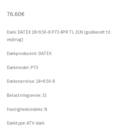
76.60
€
Dæk: DATEX 18×9.50-8 P73 4PR TL 31N (godkendt til
vejbrug)
Dækproducent: DATEX
Dækmodel: P73
Dækstørrelse: 18×9.50-8
Belastningsevne: 31
Hastighedsindeks: N
Dæktype: ATV-dæk