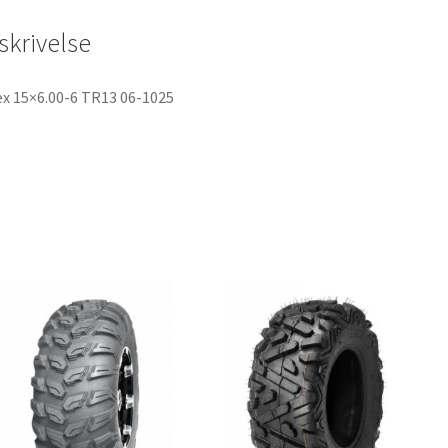
o
e
A
o
r
p
skrivelse
k
p
x 15×6.00-6 TR13 06-1025