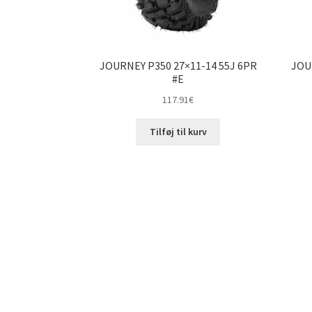
JOURNEY P350 27×11-14 55J 6PR
JOU
#E
117.91
€
Tilføj til kurv