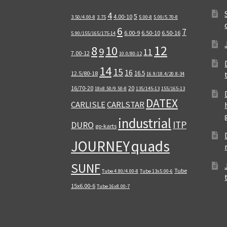
4
5
4.00-10
3.50/4.00-8
3.75
5.00-8
5.00/5.70-8
6
7
6.00-9
6.50-10
6.50-16
5.90/155/165/175-14
12
8
10
9
11
7.00-12
10.0/80-12
14
15
16
16.5
12.5/80-18
16.9/18.4/20.8-34
16/70-20
20
18x8.50/9.50-8
135/145-13
155/165-13
DATEX
CARLISLE
CARLSTAR
industrial
ITP
DURO
go-karts
quads
JOURNEY
SUNF
Tube
Tube 4.80/4.00-8
Tube 13x5.00-6
15x6.00-6
Tube 16x8.00-7