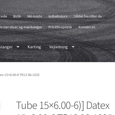
rside
Butik
Min konto
Indkøbskurv
Sådan bestiller du
kstørrelser og mærkninger
Privatlivspolitik
Kontakt os
langer
Karting
Vejledning
tex 15×6.00-6 TR13 06-1025
Tube 15×6.00-6)] Datex