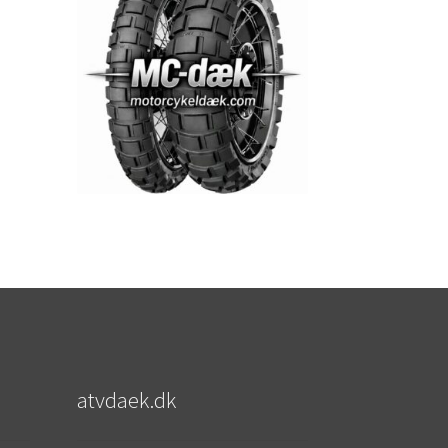
atvdaek.dk