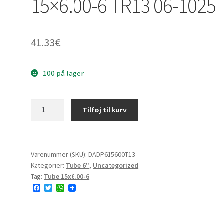
15×6.00-6 TR13 06-1025
41.33
€
100 på lager
Tube
Tilføj til kurv
15x6.00-
6)]
Datex
15x6.00-
Varenummer (SKU):
DADP615600T13
Kategorier:
Tube 6"
,
Uncategorized
6
Tag:
Tube 15x6.00-6
TR13
F
T
W
06-
a
w
h
1025
c
i
a
e
t
t
antal
b
t
s