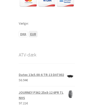
Vælge:
DKK
EUR
ATV-dæk
Datex 13x5.00-6 TR-13 DAT002
56.94
€
JOURNEY P362 25x8-12 6PR TL
NHS
97.21
€