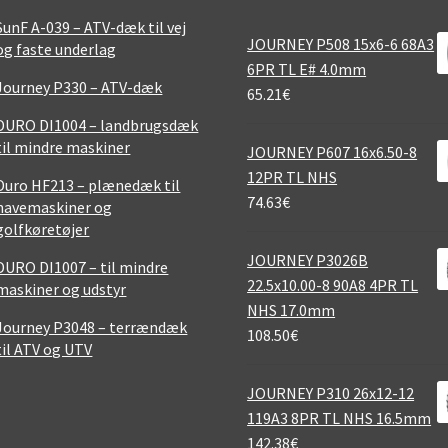
SunF A-039 – ATV-dæk til vej
JOURNEY P508 15x6-6 68A3
og faste underlag
6PR TL E# 4.0mm
Journey P330 – ATV-dæk
65.21
€
DURO DI1004 – landbrugsdæk
til mindre maskiner
JOURNEY P607 16x6.50-8
12PR TL NHS
Duro HF213 – plænedæk til
74.63
€
havemaskiner og
golfkøretøjer
JOURNEY P3026B
DURO DI1007 – til mindre
22.5x10.00-8 90A8 4PR TL
maskiner og udstyr
NHS 17.0mm
Journey P3048 – terrændæk
108.50
€
til ATV og UTV
JOURNEY P310 26x12-12
119A3 8PR TL NHS 16.5mm
142.38
€