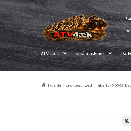
Spring
Spring
Fo
til
til
navigation
indhold
Dæ
ATV-dæk
Små maskiner
Dæks
Forside
Uncategorized
Tube 15×6.00-6)] Da