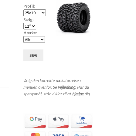
Profil:
Fælg:
Mærke:
SØG
Vælg den korrekte dækstørrelse i
menuen ovenfor. Se
vejledning
. Har du
spørgsmål, står vi klar til at
hjælpe
dig.