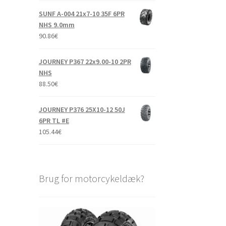
SUNF A-004 21x7-10 35F 6PR
NHS 9.0mm
90.86
€
JOURNEY P367 22x9.00-10 2PR
NHS
88.50
€
JOURNEY P376 25X10-12 50J
6PR TL #E
105.44
€
Brug for motorcykeldæk?