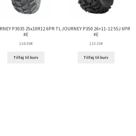
RNEY P3035 25x10R12 6PR TL
JOURNEY P350 26×11-12 55J 6PR
#E
#E
116.50
€
123.33
€
Tilføj til kurv
Tilføj til kurv