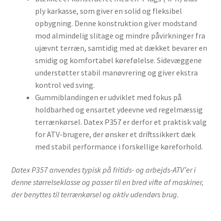
ply karkasse, som giver en solid og fleksibel
opbygning. Denne konstruktion giver modstand
mod almindelig slitage og mindre påvirkninger fra
ujævnt terræn, samtidig med at dækket bevarer en
smidig og komfortabel kørefølelse. Sidevæggene
understøtter stabil manøvrering og giver ekstra
kontrol ved sving.
Gummiblandingen er udviklet med fokus på
holdbarhed og ensartet ydeevne ved regelmæssig
terrænkørsel. Datex P357 er derfor et praktisk valg
for ATV-brugere, der ønsker et driftssikkert dæk
med stabil performance i forskellige køreforhold.
Datex P357 anvendes typisk på fritids- og arbejds-ATV’er i
denne størrelseklasse og passer til en bred vifte af maskiner,
der benyttes til terrænkørsel og aktiv udendørs brug.