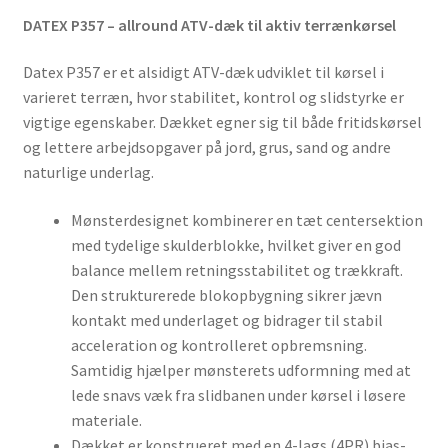
DATEX P357 – allround ATV-dæk til aktiv terrænkørsel
Datex P357 er et alsidigt ATV-dæk udviklet til kørsel i
varieret terræn, hvor stabilitet, kontrol og slidstyrke er
vigtige egenskaber. Dækket egner sig til både fritidskørsel
og lettere arbejdsopgaver på jord, grus, sand og andre
naturlige underlag.
Mønsterdesignet kombinerer en tæt centersektion
med tydelige skulderblokke, hvilket giver en god
balance mellem retningsstabilitet og trækkraft.
Den strukturerede blokopbygning sikrer jævn
kontakt med underlaget og bidrager til stabil
acceleration og kontrolleret opbremsning.
Samtidig hjælper mønsterets udformning med at
lede snavs væk fra slidbanen under kørsel i løsere
materiale.
Dækket er konstrueret med en 4-lags (4PR) bias-