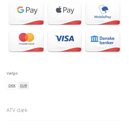
Vælge:
DKK
EUR
ATV-dæk