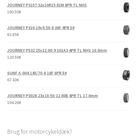
JOURNEY P3157 32x10R15 81M 8PR TL NHS
160.50
€
JOURNEY P316 19x9.50-8 36F 4PR E#
82.85
€
JOURNEY P532 25x12.00-9 101A3 4PR TL NHS 10.0mm
120.50
€
SUNF A-004 145/70-6 18F 6PR E#
67.43
€
JOURNEY P3026 23x10.50-12 80B 4PR TL 17.0mm
104.26
€
Brug for motorcykeldæk?