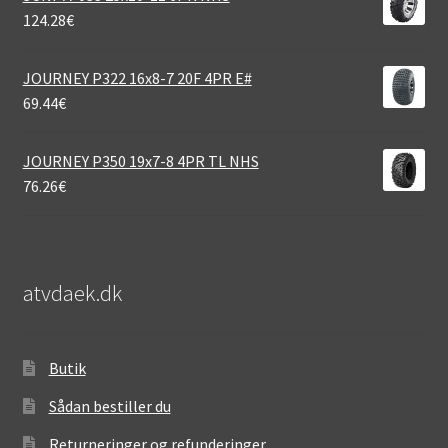
124.28
€
JOURNEY P322 16x8-7 20F 4PR E#
69.44
€
JOURNEY P350 19x7-8 4PR TL NHS
76.26
€
atvdaek.dk
Butik
Sådan bestiller du
Returneringer og refunderinger