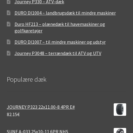
Journey P330 – ATV-dæk
DURO DI1004 – landbrugsdæk til mindre maskiner
Duro HF213 – plænedæk til havemaskiner og
golfkøretøjer
DURO DI1007 – til mindre maskiner og udstyr
Journey P3048 – terrændæk til ATV og UTV
Populære dæk
JOURNEY P323 22x11.00-8 4PR E#
82.15
€
SUNF A-033 25x10-11 6PR NHS