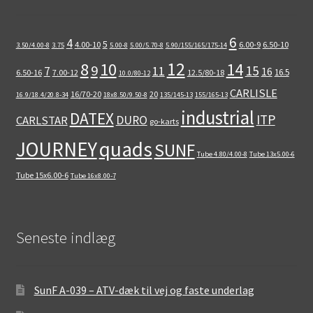
6
4
5
4.00-10
6.00-9
6.50-10
3.50/4.00-8
3.75
5.00-8
5.00/5.70-8
5.90/155/165/175-14
12
8
10
14
9
15
11
7
16
16.5
6.50-16
7.00-12
12.5/80-18
10.0/80-12
CARLISLE
16/70-20
20
16.9/18.4/20.8-34
18x8.50/9.50-8
135/145-13
155/165-13
industrial
DATEX
ITP
DURO
CARLSTAR
go-karts
quads
JOURNEY
SUNF
Tube 4.80/4.00-8
Tube 13x5.00-6
Tube 15x6.00-6
Tube 16x8.00-7
Seneste indlæg
SunF A-039 – ATV-dæk til vej og faste underlag