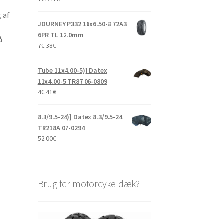
 af
JOURNEY P332 16x6.50-8 72A3
6PR TL 12.0mm
å
70.38
€
Tube 11x4.00-5)] Datex
11x4.00-5 TR87 06-0809
40.41
€
8.3/9.5-24)] Datex 8.3/9.5-24
TR218A 07-0294
52.00
€
Brug for motorcykeldæk?