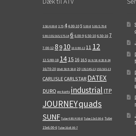
Dæk til ATV
Sen
4
5
4.00-10
3.50/4.00-8
3.75
5.00-8
5.00/5.70-8
6
7
6.00-9
6.50-10
6.50-16
5.90/155/165/175-14
12
8
10
9
11
7.00-12
10.0/80-12
14
15
16
16.5
12.5/80-18
16.9/18.4/20.8-34
16/70-20
20
18x8.50/9.50-8
135/145-13
155/165-13
DATEX
CARLISLE
CARLSTAR
industrial
ITP
DURO
go-karts
quads
JOURNEY
SUNF
Tube
Tube 4.80/4.00-8
Tube 13x5.00-6
15x6.00-6
Tube 16x8.00-7