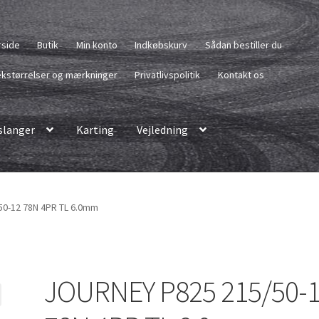
rside
Butik
Min konto
Indkøbskurv
Sådan bestiller du
kstørrelser og mærkninger
Privatlivspolitik
Kontakt os
langer
Karting
Vejledning
0-12 78N 4PR TL 6.0mm
JOURNEY P825 215/50-