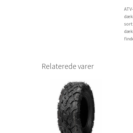
ATV-
dæk 
sort
dæk 
find
Relaterede varer