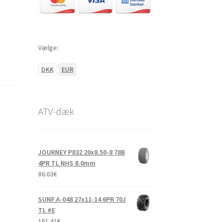
Vælge:
DKK
EUR
ATV-dæk
JOURNEY P832 20x8.50-8 78B
4PR TL NHS 8.0mm
86.63
€
SUNF A-048 27x11-14 6PR 70J
TL #E
161.41
€