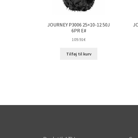
JOURNEY P3006 25×10-12 50J
JO
6PR E#
109.91
€
Tilføj til kurv