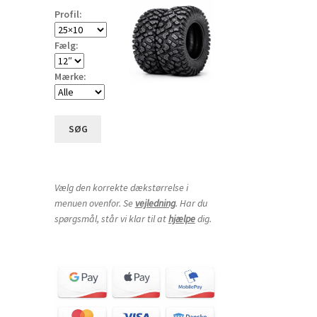
Profil:
Fælg:
Mærke:
SØG
Vælg den korrekte dækstørrelse i
menuen ovenfor. Se
vejledning
. Har du
spørgsmål, står vi klar til at
hjælpe
dig.