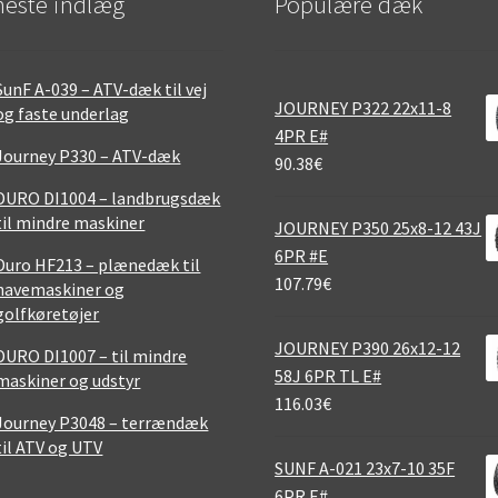
este indlæg
Populære dæk
SunF A-039 – ATV-dæk til vej
JOURNEY P322 22x11-8
og faste underlag
4PR E#
Journey P330 – ATV-dæk
90.38
€
DURO DI1004 – landbrugsdæk
til mindre maskiner
JOURNEY P350 25x8-12 43J
6PR #E
Duro HF213 – plænedæk til
107.79
€
havemaskiner og
golfkøretøjer
JOURNEY P390 26x12-12
DURO DI1007 – til mindre
58J 6PR TL E#
maskiner og udstyr
116.03
€
Journey P3048 – terrændæk
til ATV og UTV
SUNF A-021 23x7-10 35F
6PR E#