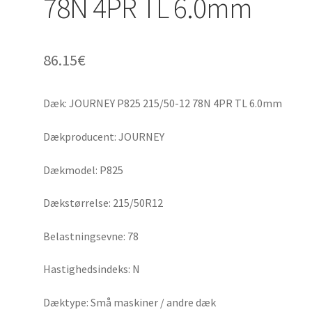
78N 4PR TL 6.0mm
86.15
€
Dæk: JOURNEY P825 215/50-12 78N 4PR TL 6.0mm
Dækproducent: JOURNEY
Dækmodel: P825
Dækstørrelse: 215/50R12
Belastningsevne: 78
Hastighedsindeks: N
Dæktype: Små maskiner / andre dæk