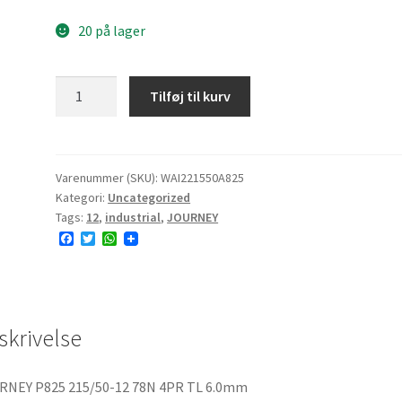
20 på lager
JOURNEY
Tilføj til kurv
P825
215/50-
12
78N
Varenummer (SKU):
WAI221550A825
Kategori:
Uncategorized
4PR
Tags:
12
,
industrial
,
JOURNEY
TL
F
T
W
6.0mm
a
w
h
antal
c
i
a
e
t
t
b
t
s
o
e
A
o
r
p
skrivelse
k
p
RNEY P825 215/50-12 78N 4PR TL 6.0mm