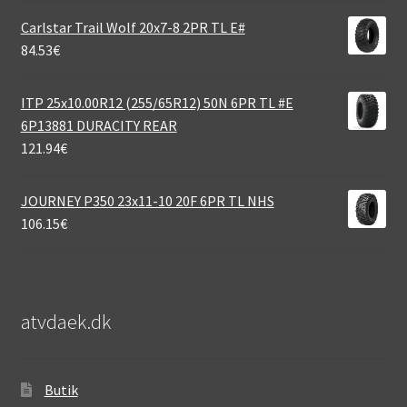
Carlstar Trail Wolf 20x7-8 2PR TL E#
84.53
€
ITP 25x10.00R12 (255/65R12) 50N 6PR TL #E
6P13881 DURACITY REAR
121.94
€
JOURNEY P350 23x11-10 20F 6PR TL NHS
106.15
€
atvdaek.dk
Butik