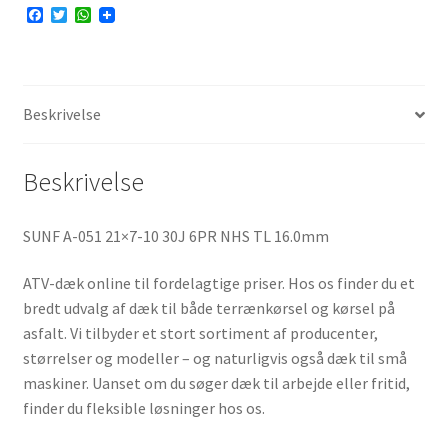
F
T
W
a
w
h
c
i
a
e
t
t
b
t
s
o
e
A
o
r
p
Beskrivelse
k
p
Beskrivelse
SUNF A-051 21×7-10 30J 6PR NHS TL 16.0mm
ATV-dæk online til fordelagtige priser. Hos os finder du et
bredt udvalg af dæk til både terrænkørsel og kørsel på
asfalt. Vi tilbyder et stort sortiment af producenter,
størrelser og modeller – og naturligvis også dæk til små
maskiner. Uanset om du søger dæk til arbejde eller fritid,
finder du fleksible løsninger hos os.