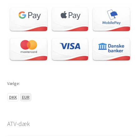
Vælge:
DKK
EUR
ATV-dæk