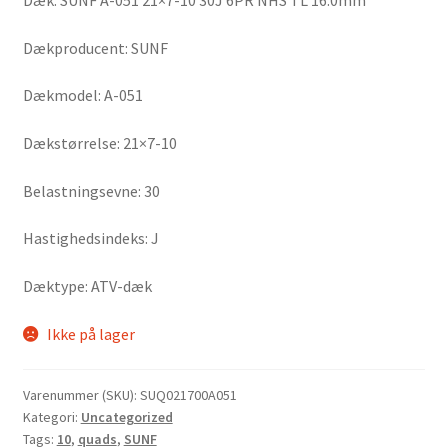
Dæk: SUNF A-051 21×7-10 30J 6PR NHS TL 16.0mm
Dækproducent: SUNF
Dækmodel: A-051
Dækstørrelse: 21×7-10
Belastningsevne: 30
Hastighedsindeks: J
Dæktype: ATV-dæk
Ikke på lager
Varenummer (SKU):
SUQ021700A051
Kategori:
Uncategorized
Tags:
10
,
quads
,
SUNF