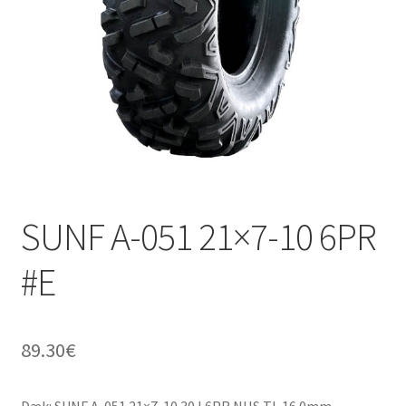
SUNF A-051 21×7-10 6PR
#E
89.30
€