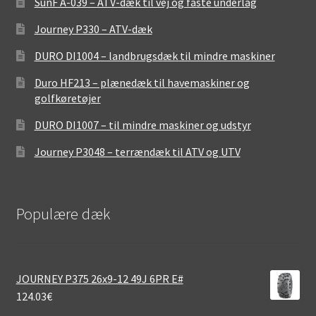
SunF A-039 – ATV-dæk til vej og faste underlag
Journey P330 – ATV-dæk
DURO DI1004 – landbrugsdæk til mindre maskiner
Duro HF213 – plænedæk til havemaskiner og
golfkøretøjer
DURO DI1007 – til mindre maskiner og udstyr
Journey P3048 – terrændæk til ATV og UTV
Populære dæk
JOURNEY P375 26x9-12 49J 6PR E#
124.03
€