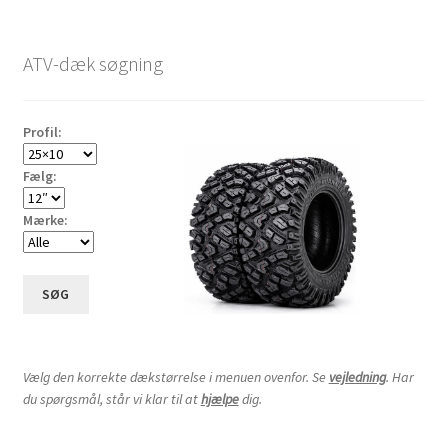
ATV-dæk søgning
Profil:
Fælg:
Mærke:
SØG
Vælg den korrekte dækstørrelse i menuen ovenfor. Se
vejledning
. Har
du spørgsmål, står vi klar til at
hjælpe
dig.