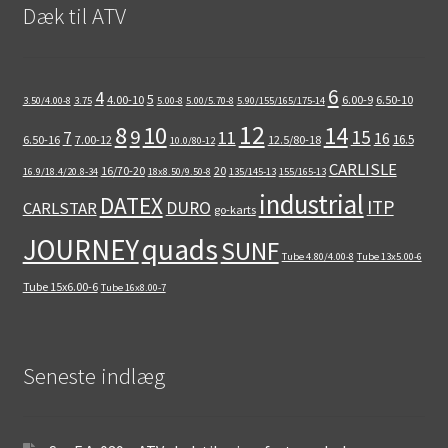
Dæk til ATV
6
4
5
4.00-10
6.00-9
6.50-10
3.50/4.00-8
3.75
5.00-8
5.00/5.70-8
5.90/155/165/175-14
12
8
10
14
9
15
11
7
16
16.5
6.50-16
7.00-12
12.5/80-18
10.0/80-12
CARLISLE
16/70-20
20
16.9/18.4/20.8-34
18x8.50/9.50-8
135/145-13
155/165-13
industrial
DATEX
ITP
DURO
CARLSTAR
go-karts
quads
JOURNEY
SUNF
Tube 4.80/4.00-8
Tube 13x5.00-6
Tube 15x6.00-6
Tube 16x8.00-7
Seneste indlæg