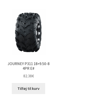
JOURNEY P311 18×9.50-8
4PR E#
82.38
€
Tilføj til kurv