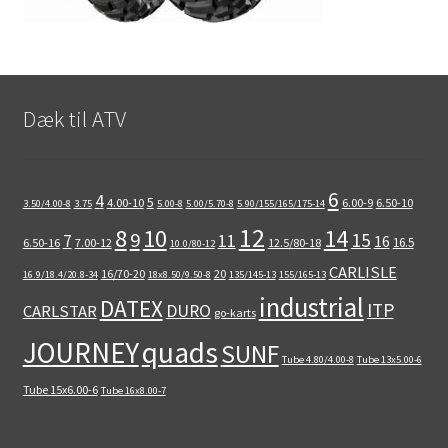
Dæk til ATV
6
4
5
4.00-10
6.00-9
6.50-10
3.50/4.00-8
3.75
5.00-8
5.00/5.70-8
5.90/155/165/175-14
12
8
10
14
9
15
11
7
16
16.5
6.50-16
7.00-12
12.5/80-18
10.0/80-12
CARLISLE
16/70-20
20
16.9/18.4/20.8-34
18x8.50/9.50-8
135/145-13
155/165-13
industrial
DATEX
ITP
DURO
CARLSTAR
go-karts
quads
JOURNEY
SUNF
Tube 4.80/4.00-8
Tube 13x5.00-6
Tube 15x6.00-6
Tube 16x8.00-7