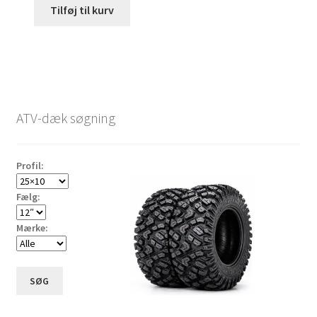
Tilføj til kurv
ATV-dæk søgning
Profil:
Fælg:
Mærke:
SØG