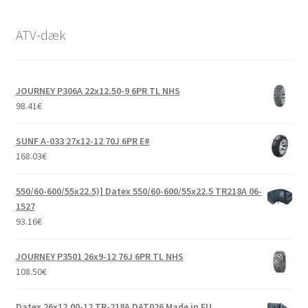
ATV-dæk
JOURNEY P306A 22x12.50-9 6PR TL NHS
98.41
€
SUNF A-033 27x12-12 70J 6PR E#
168.03
€
550/60-600/55x22.5)] Datex 550/60-600/55x22.5 TR218A 06-
1527
93.16
€
JOURNEY P3501 26x9-12 76J 6PR TL NHS
108.50
€
Datex 26x12.00-12 TR-218A DAT026 Made in EU