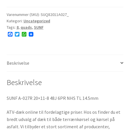
20x11-
8
Varenummer (SKU):
SUQ82011A027_
Kategori:
Uncategorized
48J
Tags:
8
,
quads
,
SUNF
6PR
F
T
W
NHS
a
w
h
antal
c
i
a
e
t
t
b
t
s
o
e
A
o
r
p
Beskrivelse
k
p
Beskrivelse
SUNF A-027R 20×11-8 48J 6PR NHS TL 14.5mm
ATV-dæk online til fordelagtige priser. Hos os finder du et
bredt udvalg af dæk til både terrænkørsel og kørsel på
asfalt. Vi tilbyder et stort sortiment af producenter,