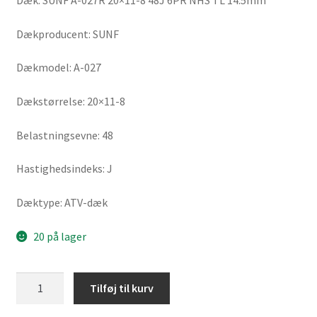
Dæk: SUNF A-027R 20×11-8 48J 6PR NHS TL 14.5mm
Dækproducent: SUNF
Dækmodel: A-027
Dækstørrelse: 20×11-8
Belastningsevne: 48
Hastighedsindeks: J
Dæktype: ATV-dæk
20 på lager
SUNF
Tilføj til kurv
A-
027R