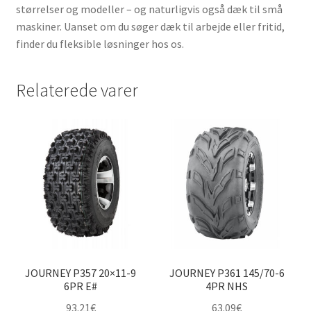
størrelser og modeller – og naturligvis også dæk til små
maskiner. Uanset om du søger dæk til arbejde eller fritid,
finder du fleksible løsninger hos os.
Relaterede varer
JOURNEY P357 20×11-9
JOURNEY P361 145/70-6
6PR E#
4PR NHS
93.21
€
63.09
€