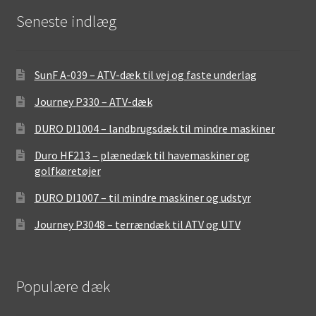
Seneste indlæg
SunF A-039 – ATV-dæk til vej og faste underlag
Journey P330 – ATV-dæk
DURO DI1004 – landbrugsdæk til mindre maskiner
Duro HF213 – plænedæk til havemaskiner og
golfkøretøjer
DURO DI1007 – til mindre maskiner og udstyr
Journey P3048 – terrændæk til ATV og UTV
Populære dæk