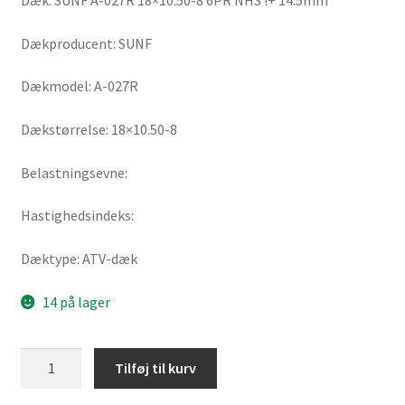
Dæk: SUNF A-027R 18×10.50-8 6PR NHS !+ 14.5mm
Dækproducent: SUNF
Dækmodel: A-027R
Dækstørrelse: 18×10.50-8
Belastningsevne:
Hastighedsindeks:
Dæktype: ATV-dæk
14 på lager
SUNF
Tilføj til kurv
A-
027R