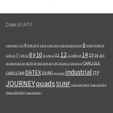
Dæk til ATV
6
4
5
4.00-10
6.00-9
6.50-10
3.50/4.00-8
3.75
5.00-8
5.00/5.70-8
5.90/155/165/175-14
12
8
10
14
9
15
11
7
16
16.5
6.50-16
7.00-12
12.5/80-18
10.0/80-12
CARLISLE
16/70-20
20
16.9/18.4/20.8-34
18x8.50/9.50-8
135/145-13
155/165-13
industrial
DATEX
ITP
DURO
CARLSTAR
go-karts
quads
JOURNEY
SUNF
Tube 4.80/4.00-8
Tube 13x5.00-6
Tube 15x6.00-6
Tube 16x8.00-7