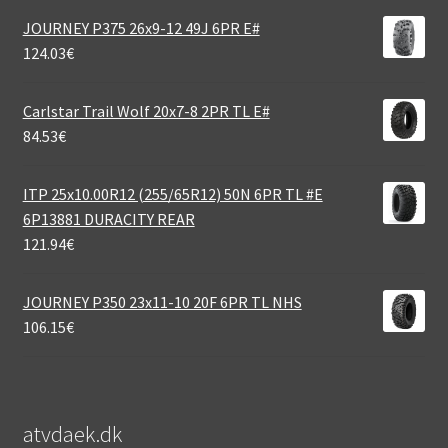
JOURNEY P375 26x9-12 49J 6PR E#
124.03
€
Carlstar Trail Wolf 20x7-8 2PR TL E#
84.53
€
ITP 25x10.00R12 (255/65R12) 50N 6PR TL #E
6P13881 DURACITY REAR
121.94
€
JOURNEY P350 23x11-10 20F 6PR TL NHS
106.15
€
atvdaek.dk