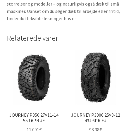
størrelser og modeller – og naturligvis også dæk til små
maskiner. Uanset om du søger dæk til arbejde eller fritid,
finder du fleksible løsninger hos os.
Relaterede varer
JOURNEY P350 27×11-14
JOURNEY P3006 25×8-12
55J 6PR #E
43J 6PR E#
117.91
€
98.38
€