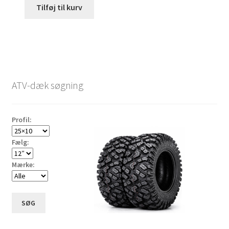
Tilføj til kurv
ATV-dæk søgning
Profil:
Fælg:
Mærke:
SØG