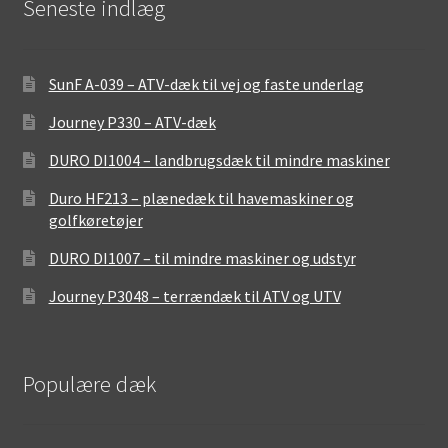
Seneste indlæg
SunF A-039 – ATV-dæk til vej og faste underlag
Journey P330 – ATV-dæk
DURO DI1004 – landbrugsdæk til mindre maskiner
Duro HF213 – plænedæk til havemaskiner og
golfkøretøjer
DURO DI1007 – til mindre maskiner og udstyr
Journey P3048 – terrændæk til ATV og UTV
Populære dæk