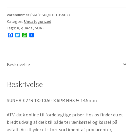
18x10.50-
8
Varenummer (SKU):
SUQ818105A027
Kategori:
Uncategorized
6PR
Tags:
8
,
quads
,
SUNF
NHS
F
T
W
antal
a
w
h
c
i
a
e
t
t
b
t
s
o
e
A
o
r
p
Beskrivelse
k
p
Beskrivelse
SUNF A-027R 18×10.50-8 6PR NHS !+ 14.5mm
ATV-dæk online til fordelagtige priser. Hos os finder du et
bredt udvalg af dæk til både terrænkørsel og kørsel på
asfalt. Vi tilbyder et stort sortiment af producenter,