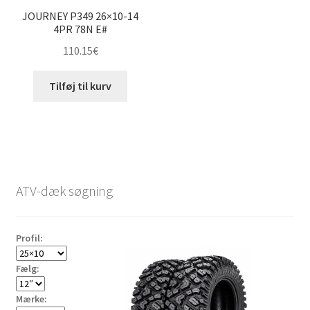
JOURNEY P349 26×10-14
4PR 78N E#
110.15
€
Tilføj til kurv
ATV-dæk søgning
Profil:
Fælg:
Mærke: