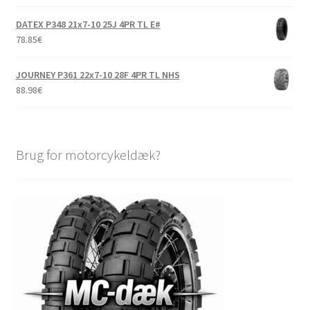
DATEX P348 21x7-10 25J 4PR TL E#
78.85
€
JOURNEY P361 22x7-10 28F 4PR TL NHS
88.98
€
Brug for motorcykeldæk?