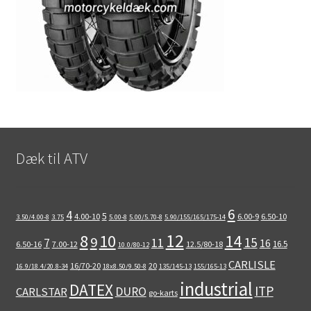
Dæk til ATV
6
4
5
4.00-10
6.00-9
6.50-10
3.50/4.00-8
3.75
5.00-8
5.00/5.70-8
5.90/155/165/175-14
12
8
10
14
9
15
11
7
16
16.5
6.50-16
7.00-12
12.5/80-18
10.0/80-12
CARLISLE
16/70-20
20
16.9/18.4/20.8-34
18x8.50/9.50-8
135/145-13
155/165-13
industrial
DATEX
ITP
DURO
CARLSTAR
go-karts