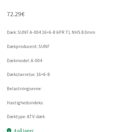
72.29
€
Dæk: SUNF A-004 16×6-8 6PR TL NHS 8.0mm
Dækproducent: SUNF
Dækmodel: A-004
Dækstørrelse: 16×6-8
Belastningsevne:
Hastighedsindeks:
Dæktype: ATV-dæk
4 på lager