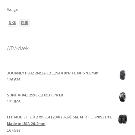
Vælge:
DKK
EUR
ATV-dæk
JOURNEY P332 26x12-12 119A4 8PR TL NHS 9.8mm
126.63
€
SUNF A-041 25x8-12 65J 6PR E#
121.50
€
ITP MUD LITE II 27x9-14 (230/70-14) 56L 6PR TL 6P0531 #E
Made in USA 26.2mm
167.53
€