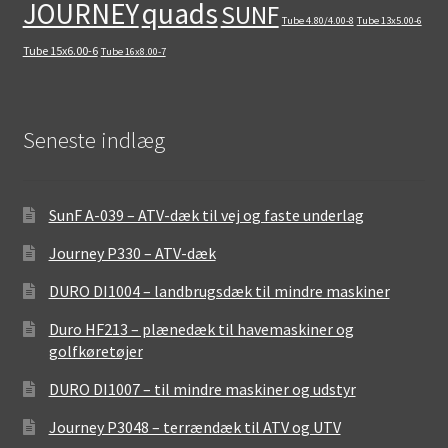
quads
JOURNEY
SUNF
Tube 4.80/4.00-8
Tube 13x5.00-6
Tube 15x6.00-6
Tube 16x8.00-7
Seneste indlæg
SunF A-039 – ATV-dæk til vej og faste underlag
Journey P330 – ATV-dæk
DURO DI1004 – landbrugsdæk til mindre maskiner
Duro HF213 – plænedæk til havemaskiner og
golfkøretøjer
DURO DI1007 – til mindre maskiner og udstyr
Journey P3048 – terrændæk til ATV og UTV