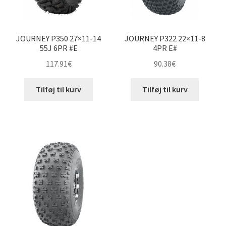
JOURNEY P350 27×11-14
JOURNEY P322 22×11-8
55J 6PR #E
4PR E#
117.91
€
90.38
€
Tilføj til kurv
Tilføj til kurv