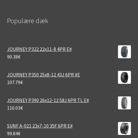
Populære dæk
JOURNEY P322 22x11-8 4PR E#
90.38
€
JOURNEY P350 25x8-12 43J 6PR #E
107.79
€
JOURNEY P390 26x12-12 58J 6PR TL E#
116.03
€
SUNF A-021 23x7-10 35F 6PR E#
99.84
€