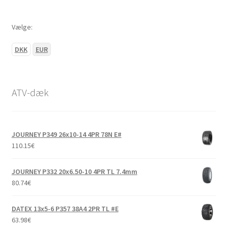
Vælge:
DKK
EUR
ATV-dæk
JOURNEY P349 26x10-14 4PR 78N E#
110.15
€
JOURNEY P332 20x6.50-10 4PR TL 7.4mm
80.74
€
DATEX 13x5-6 P357 38A4 2PR TL #E
63.98
€