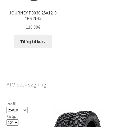
JOURNEY P3030 25×12-9
4PR NHS
110.38
€
Tilføj til kurv
ATV-dæk søgning
Profil:
Fælg: