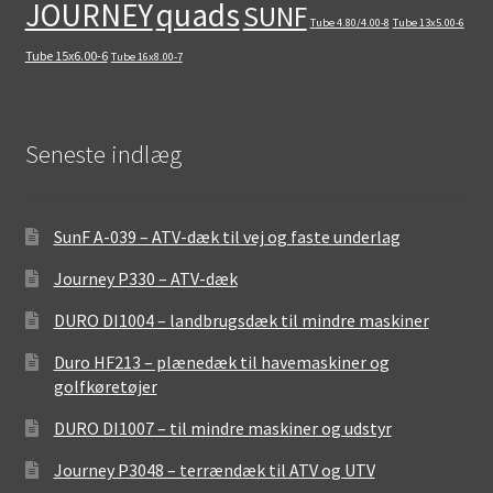
quads
JOURNEY
SUNF
Tube 4.80/4.00-8
Tube 13x5.00-6
Tube 15x6.00-6
Tube 16x8.00-7
Seneste indlæg
SunF A-039 – ATV-dæk til vej og faste underlag
Journey P330 – ATV-dæk
DURO DI1004 – landbrugsdæk til mindre maskiner
Duro HF213 – plænedæk til havemaskiner og
golfkøretøjer
DURO DI1007 – til mindre maskiner og udstyr
Journey P3048 – terrændæk til ATV og UTV