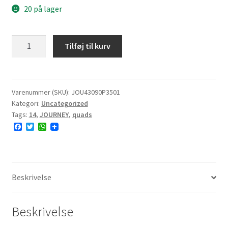
20 på lager
JOURNEY
Tilføj til kurv
P3501
30x9R14
77J
8PR
Varenummer (SKU):
JOU43090P3501
Kategori:
Uncategorized
TL
Tags:
14
,
JOURNEY
,
quads
NHS
F
T
W
antal
a
w
h
c
i
a
e
t
t
b
t
s
o
e
A
o
r
p
Beskrivelse
k
p
Beskrivelse