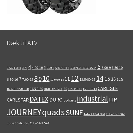
Dæk til ATV
6
4
5
4.00-10
6.00-9
6.50-10
3.50/4.00-8
3.75
5.00-8
5.00/5.70-8
5.90/155/165/175-14
12
8
10
14
9
15
11
7
16
16.5
6.50-16
7.00-12
12.5/80-18
10.0/80-12
CARLISLE
16/70-20
20
16.9/18.4/20.8-34
18x8.50/9.50-8
135/145-13
155/165-13
industrial
DATEX
ITP
DURO
CARLSTAR
go-karts
quads
JOURNEY
SUNF
Tube 4.80/4.00-8
Tube 13x5.00-6
Tube 15x6.00-6
Tube 16x8.00-7