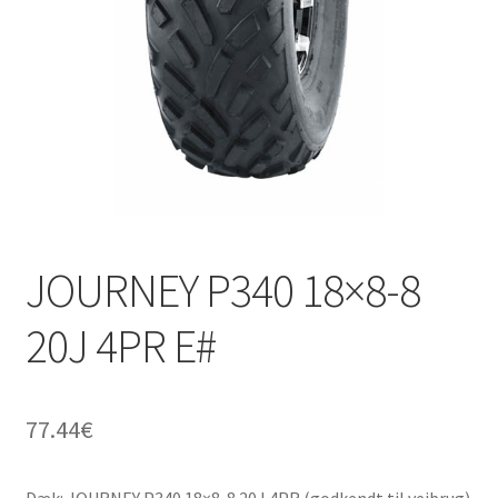
JOURNEY P340 18×8-8
20J 4PR E#
77.44
€