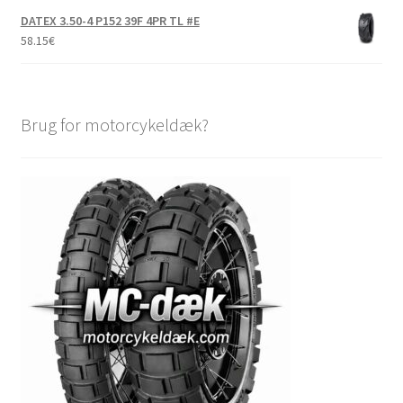
DATEX 3.50-4 P152 39F 4PR TL #E
58.15
€
Brug for motorcykeldæk?