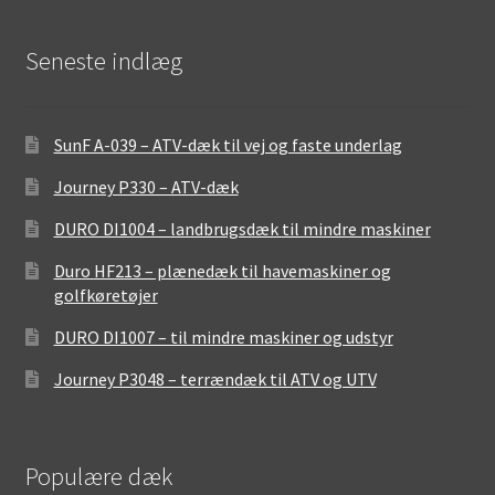
Seneste indlæg
SunF A-039 – ATV-dæk til vej og faste underlag
Journey P330 – ATV-dæk
DURO DI1004 – landbrugsdæk til mindre maskiner
Duro HF213 – plænedæk til havemaskiner og
golfkøretøjer
DURO DI1007 – til mindre maskiner og udstyr
Journey P3048 – terrændæk til ATV og UTV
Populære dæk