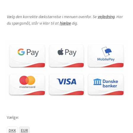
Vælg den korrekte dækstørrelse i menuen ovenfor. Se
vejledning
. Har
du spørgsmål, står vi klar til at
hjælpe
dig.
Vælge:
DKK
EUR