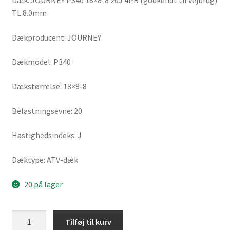
Dæk: JOURNEY P340 18×8-8 20J 4PR (godkendt til vejbrug)
TL 8.0mm
Dækproducent: JOURNEY
Dækmodel: P340
Dækstørrelse: 18×8-8
Belastningsevne: 20
Hastighedsindeks: J
Dæktype: ATV-dæk
20 på lager
JOURNEY
Tilføj til kurv
P340