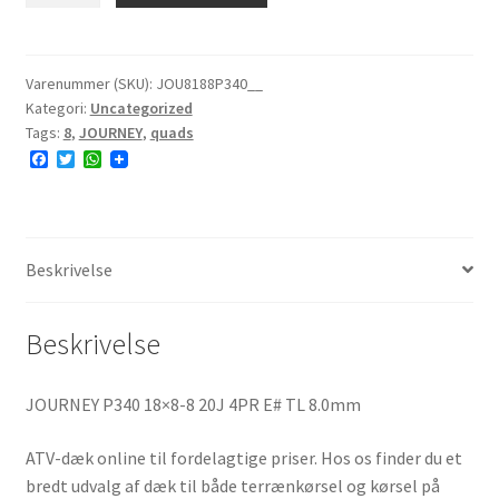
18x8-
8
20J
Varenummer (SKU):
JOU8188P340__
Kategori:
Uncategorized
4PR
Tags:
8
,
JOURNEY
,
quads
E#
F
T
W
antal
a
w
h
c
i
a
e
t
t
b
t
s
o
e
A
o
r
p
Beskrivelse
k
p
Beskrivelse
JOURNEY P340 18×8-8 20J 4PR E# TL 8.0mm
ATV-dæk online til fordelagtige priser. Hos os finder du et
bredt udvalg af dæk til både terrænkørsel og kørsel på