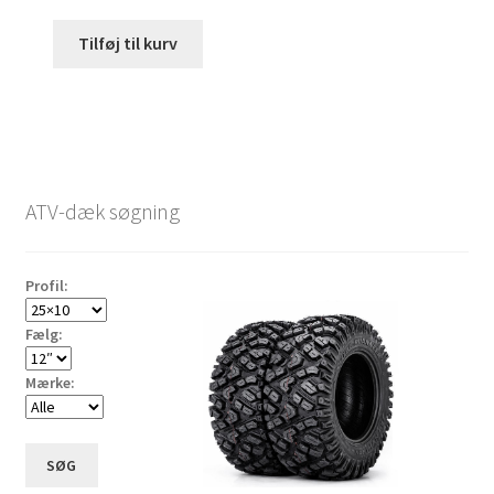
Tilføj til kurv
ATV-dæk søgning
Profil:
Fælg:
Mærke:
SØG