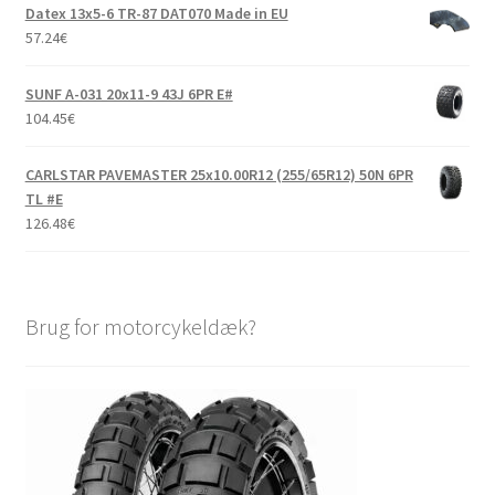
Datex 13x5-6 TR-87 DAT070 Made in EU
57.24
€
SUNF A-031 20x11-9 43J 6PR E#
104.45
€
CARLSTAR PAVEMASTER 25x10.00R12 (255/65R12) 50N 6PR
TL #E
126.48
€
Brug for motorcykeldæk?