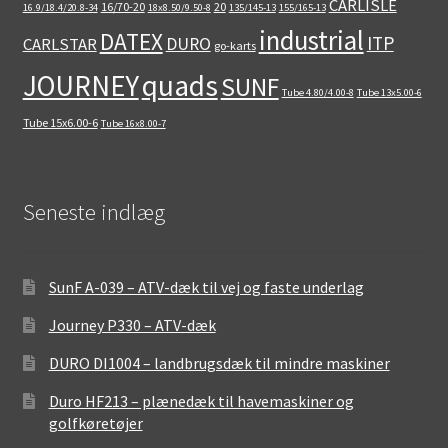
CARLISLE
16/70-20
20
16.9/18.4/20.8-34
18x8.50/9.50-8
135/145-13
155/165-13
industrial
DATEX
ITP
DURO
CARLSTAR
go-karts
quads
JOURNEY
SUNF
Tube 4.80/4.00-8
Tube 13x5.00-6
Tube 15x6.00-6
Tube 16x8.00-7
Seneste indlæg
SunF A-039 – ATV-dæk til vej og faste underlag
Journey P330 – ATV-dæk
DURO DI1004 – landbrugsdæk til mindre maskiner
Duro HF213 – plænedæk til havemaskiner og
golfkøretøjer