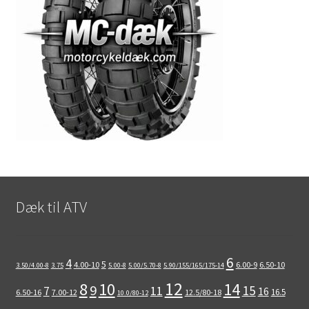
Dæk til ATV
6
4
5
4.00-10
6.00-9
6.50-10
3.50/4.00-8
3.75
5.00-8
5.00/5.70-8
5.90/155/165/175-14
12
8
10
14
9
15
11
7
16
16.5
6.50-16
7.00-12
12.5/80-18
10.0/80-12