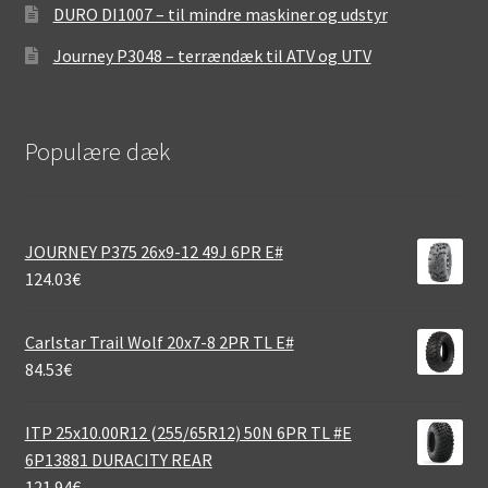
DURO DI1007 – til mindre maskiner og udstyr
Journey P3048 – terrændæk til ATV og UTV
Populære dæk
JOURNEY P375 26x9-12 49J 6PR E#
124.03
€
Carlstar Trail Wolf 20x7-8 2PR TL E#
84.53
€
ITP 25x10.00R12 (255/65R12) 50N 6PR TL #E
6P13881 DURACITY REAR
121.94
€