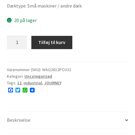
Dæktype: Små maskiner / andre dæk
20 på lager
JOURNEY
Tilføj til kurv
P332
26x12-
12
119A4
Varenummer (SKU):
WAI22612PO332
Kategori:
Uncategorized
8PR
Tags:
12
,
industrial
,
JOURNEY
TL
F
T
W
NHS
a
w
h
9.8mm
c
i
a
e
t
t
antal
b
t
s
o
e
A
o
r
p
Beskrivelse
k
p