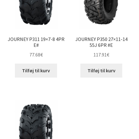
JOURNEY P311 19×7-8 4PR
JOURNEY P350 27×11-14
E#
55J 6PR #E
77.68
€
117.91
€
Tilføj til kurv
Tilføj til kurv