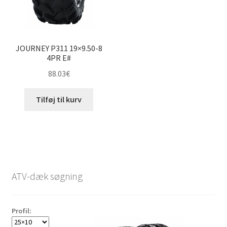
JOURNEY P311 19×9.50-8
4PR E#
88.03
€
Tilføj til kurv
ATV-dæk søgning
Profil: