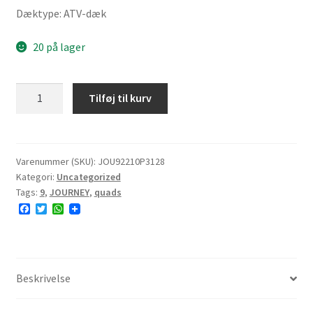
Dæktype: ATV-dæk
20 på lager
JOURNEY
Tilføj til kurv
P3128
AT22x10-
9
45F
Varenummer (SKU):
JOU92210P3128
Kategori:
Uncategorized
6PR
Tags:
9
,
JOURNEY
,
quads
TL
F
T
W
NHS
a
w
h
antal
c
i
a
e
t
t
b
t
s
o
e
A
o
r
p
Beskrivelse
k
p