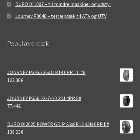
DURO DI1007 – til mindre maskiner og udstyr
Journey P3048 – terrændæk til ATV og UTV
Populære dæk
JOURNEY P3035 26x11R14 6PR TL #E
122.38
€
JOURNEY P356 22x7-10 28J 4PR E#
77.44
€
DURO DI2025 POWER GRIP 25x8R12 43N 6PR E#
139.23
€