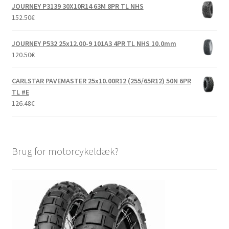
JOURNEY P3139 30X10R14 63M 8PR TL NHS
152.50
€
JOURNEY P532 25x12.00-9 101A3 4PR TL NHS 10.0mm
120.50
€
CARLSTAR PAVEMASTER 25x10.00R12 (255/65R12) 50N 6PR
TL #E
126.48
€
Brug for motorcykeldæk?