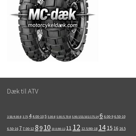
Dæk til ATV
6
4
5
4.00-10
6.00-9
6.50-10
3.50/4.00-8
3.75
5.00-8
5.00/5.70-8
5.90/155/165/175-14
12
8
10
14
9
15
11
7
16
16.5
6.50-16
7.00-12
12.5/80-18
10.0/80-12