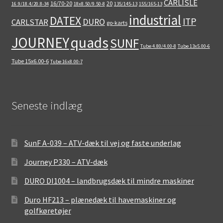
CARLISLE
16/70-20
20
16.9/18.4/20.8-34
18x8.50/9.50-8
135/145-13
155/165-13
industrial
DATEX
ITP
DURO
CARLSTAR
go-karts
quads
JOURNEY
SUNF
Tube 4.80/4.00-8
Tube 13x5.00-6
Tube 15x6.00-6
Tube 16x8.00-7
Seneste indlæg
SunF A-039 – ATV-dæk til vej og faste underlag
Journey P330 – ATV-dæk
DURO DI1004 – landbrugsdæk til mindre maskiner
Duro HF213 – plænedæk til havemaskiner og
golfkøretøjer