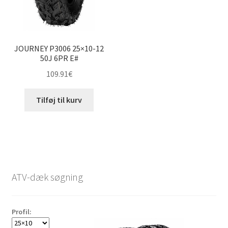
JOURNEY P3006 25×10-12
50J 6PR E#
109.91
€
Tilføj til kurv
ATV-dæk søgning
Profil: