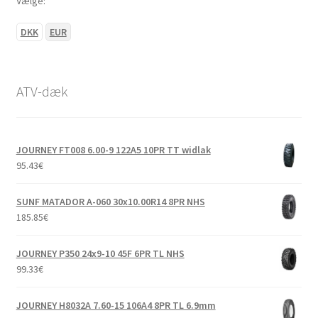
Vælge:
DKK
EUR
ATV-dæk
JOURNEY FT008 6.00-9 122A5 10PR TT widlak
95.43
€
SUNF MATADOR A-060 30x10.00R14 8PR NHS
185.85
€
JOURNEY P350 24x9-10 45F 6PR TL NHS
99.33
€
JOURNEY H8032A 7.60-15 106A4 8PR TL 6.9mm