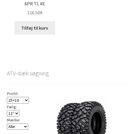
6PR TL #E
116.50
€
Tilføj til kurv
ATV-dæk søgning
Profil:
Fælg:
Mærke: