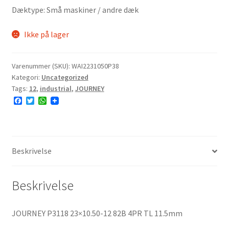
Dæktype: Små maskiner / andre dæk
Ikke på lager
Varenummer (SKU):
WAI2231050P38
Kategori:
Uncategorized
Tags:
12
,
industrial
,
JOURNEY
F
T
W
a
w
h
c
i
a
e
t
t
b
t
s
o
e
A
o
r
p
Beskrivelse
k
p
Beskrivelse
JOURNEY P3118 23×10.50-12 82B 4PR TL 11.5mm