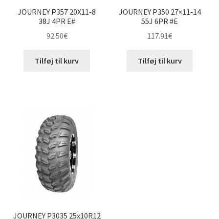
JOURNEY P357 20X11-8
JOURNEY P350 27×11-14
38J 4PR E#
55J 6PR #E
92.50
€
117.91
€
Tilføj til kurv
Tilføj til kurv
JOURNEY P3035 25x10R12