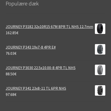
Populære dæk
JOURNEY P3182 32x10R15 67M 8PR TL NHS 12.7mm
162.85
€
JOURNEY P343 19x7-8 4PR E#
76.03
€
JOURNEY P3030 22.5x10.00-8 4PR TL NHS
88.50
€
JOURNEY P341 23x8-11 TL 6PR NHS
97.68
€