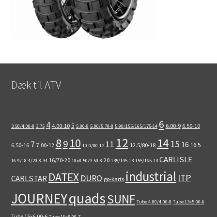
Dæk til ATV
6
4
5
4.00-10
6.00-9
6.50-10
3.50/4.00-8
3.75
5.00-8
5.00/5.70-8
5.90/155/165/175-14
12
8
10
14
9
15
11
7
16
16.5
6.50-16
7.00-12
12.5/80-18
10.0/80-12
CARLISLE
16/70-20
20
16.9/18.4/20.8-34
18x8.50/9.50-8
135/145-13
155/165-13
industrial
DATEX
ITP
DURO
CARLSTAR
go-karts
quads
JOURNEY
SUNF
Tube 4.80/4.00-8
Tube 13x5.00-6
Tube 15x6.00-6
Tube 16x8.00-7