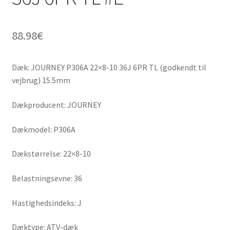
88.98
€
Dæk: JOURNEY P306A 22×8-10 36J 6PR TL (godkendt til
vejbrug) 15.5mm
Dækproducent: JOURNEY
Dækmodel: P306A
Dækstørrelse: 22×8-10
Belastningsevne: 36
Hastighedsindeks: J
Dæktype: ATV-dæk