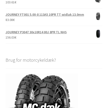
103.61
€
JOURNEY FT001 5.00-8 113A5 10PR TT widlak 13.0mm
83.08
€
JOURNEY P3047 30x10R14 80J 8PR TL NHS
156.03
€
Brug for motorcykeldæk?