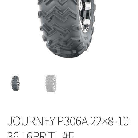
JOURNEY P306A 22×8-10
36J 6PR TL #E