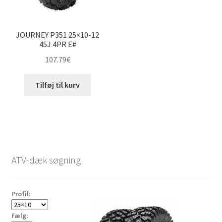
JOURNEY P351 25×10-12
45J 4PR E#
107.79
€
Tilføj til kurv
ATV-dæk søgning
Profil:
Fælg: