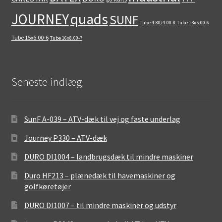
quads
JOURNEY
SUNF
Tube 4.80/4.00-8
Tube 13x5.00-6
Tube 15x6.00-6
Tube 16x8.00-7
Seneste indlæg
SunF A-039 – ATV-dæk til vej og faste underlag
Journey P330 – ATV-dæk
DURO DI1004 – landbrugsdæk til mindre maskiner
Duro HF213 – plænedæk til havemaskiner og
golfkøretøjer
DURO DI1007 – til mindre maskiner og udstyr