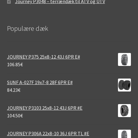
Journey P3048 – terrændæk til ATV og UTV
Populære dæk
JOURNEY P375 25x8-12 43J 6PR E#
106.85
€
SUNF A-027F 19x7-8 28F 6PR E#
84.23
€
JOURNEY P3103 25x8-12 43J 6PR #E
104.50
€
JOURNEY P306A 22x8-10 36J 6PR TL #E