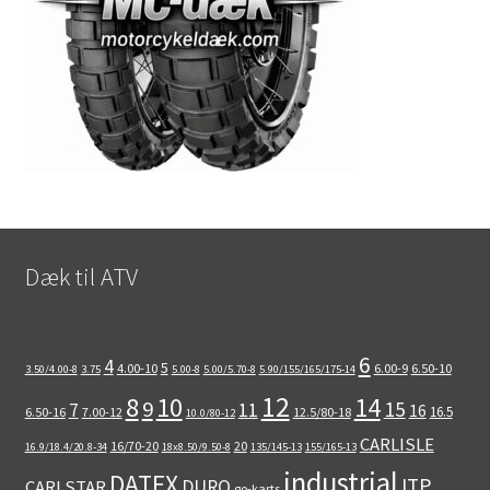
Dæk til ATV
6
4
5
4.00-10
6.00-9
6.50-10
3.50/4.00-8
3.75
5.00-8
5.00/5.70-8
5.90/155/165/175-14
12
8
10
14
9
15
11
7
16
16.5
6.50-16
7.00-12
12.5/80-18
10.0/80-12
CARLISLE
16/70-20
20
16.9/18.4/20.8-34
18x8.50/9.50-8
135/145-13
155/165-13
industrial
DATEX
ITP
DURO
CARLSTAR
go-karts