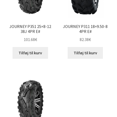
JOURNEY P351 25×8-12
JOURNEY P311 18×9.50-8
38J 4PR E#
4PR E#
101.68
€
82.38
€
Tilføj til kurv
Tilføj til kurv