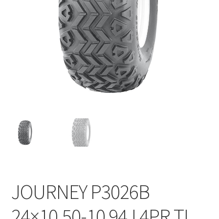
JOURNEY P3026B
24×10.50-10 94J 4PR TL