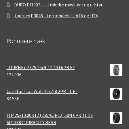
DURO DI1007 – til mindre maskiner og udstyr
Journey P3048 – terrændæk til ATV og UTV
Populære dæk
JOURNEY P375 26x9-12 49J 6PR E#
124.03
€
Carlstar Trail Wolf 20x7-8 2PR TL E#
84.53
€
ITP 25x10.00R12 (255/65R12) 50N 6PR TL #E
6P13881 DURACITY REAR