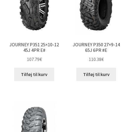
JOURNEY P351 25×10-12
JOURNEY P350 27×9-14
45J 4PR E#
65J 6PR #E
107.79
€
110.38
€
Tilføj til kurv
Tilføj til kurv