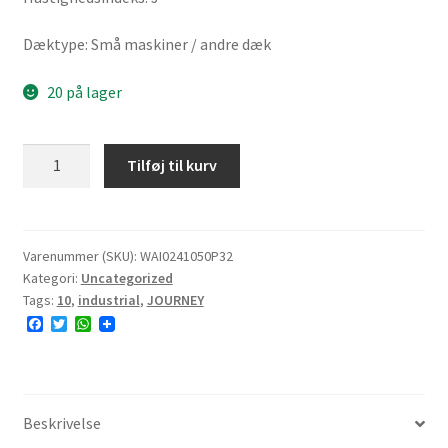
Dæktype: Små maskiner / andre dæk
20 på lager
JOURNEY
Tilføj til kurv
P3026B
24x10.50-
10
94J
Varenummer (SKU):
WAI0241050P32
Kategori:
Uncategorized
4PR
Tags:
10
,
industrial
,
JOURNEY
TL
F
T
W
NHS
a
w
h
15.0mm
c
i
a
e
t
t
antal
b
t
s
o
e
A
o
r
p
Beskrivelse
k
p