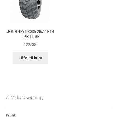
JOURNEY P3035 26x11R14
6PR TL #E
122.38
€
Tilføj til kurv
ATV-dæk søgning
Profil: