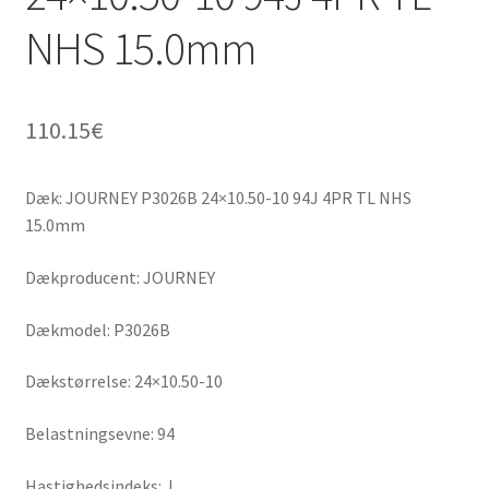
NHS 15.0mm
110.15
€
Dæk: JOURNEY P3026B 24×10.50-10 94J 4PR TL NHS
15.0mm
Dækproducent: JOURNEY
Dækmodel: P3026B
Dækstørrelse: 24×10.50-10
Belastningsevne: 94
Hastighedsindeks: J