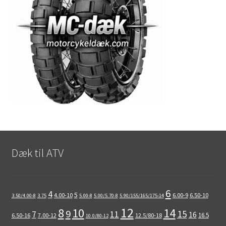
Dæk til ATV
6
4
5
4.00-10
6.00-9
6.50-10
3.50/4.00-8
3.75
5.00-8
5.00/5.70-8
5.90/155/165/175-14
12
8
10
14
9
15
11
7
16
16.5
6.50-16
7.00-12
12.5/80-18
10.0/80-12