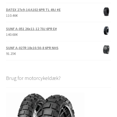
DATEX 27x9-14 A102 6PR TL 49J #E
110.46
€
SUNF A-051 26x11-12 70J 6PR E#
140.68
€
SUNF A-027R 18x10.50-8 6PR NHS
91.25
€
Brug for motorcykeldæk?