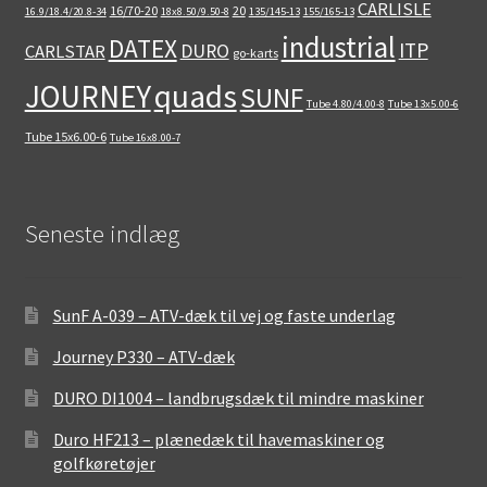
CARLISLE
16/70-20
20
16.9/18.4/20.8-34
18x8.50/9.50-8
135/145-13
155/165-13
industrial
DATEX
ITP
DURO
CARLSTAR
go-karts
quads
JOURNEY
SUNF
Tube 4.80/4.00-8
Tube 13x5.00-6
Tube 15x6.00-6
Tube 16x8.00-7
Seneste indlæg
SunF A-039 – ATV-dæk til vej og faste underlag
Journey P330 – ATV-dæk
DURO DI1004 – landbrugsdæk til mindre maskiner
Duro HF213 – plænedæk til havemaskiner og
golfkøretøjer