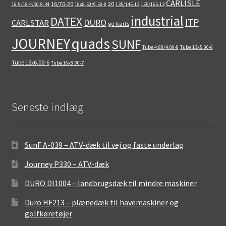
CARLISLE
16/70-20
20
16.9/18.4/20.8-34
18x8.50/9.50-8
135/145-13
155/165-13
industrial
DATEX
ITP
DURO
CARLSTAR
go-karts
quads
JOURNEY
SUNF
Tube 4.80/4.00-8
Tube 13x5.00-6
Tube 15x6.00-6
Tube 16x8.00-7
Seneste indlæg
SunF A-039 – ATV-dæk til vej og faste underlag
Journey P330 – ATV-dæk
DURO DI1004 – landbrugsdæk til mindre maskiner
Duro HF213 – plænedæk til havemaskiner og
golfkøretøjer