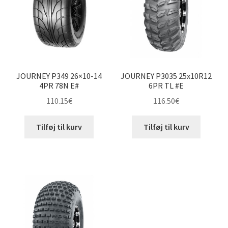
JOURNEY P349 26×10-14
JOURNEY P3035 25x10R12
4PR 78N E#
6PR TL #E
110.15
€
116.50
€
Tilføj til kurv
Tilføj til kurv