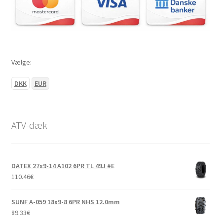
Vælge:
DKK
EUR
ATV-dæk
DATEX 27x9-14 A102 6PR TL 49J #E
110.46
€
SUNF A-059 18x9-8 6PR NHS 12.0mm
89.33
€