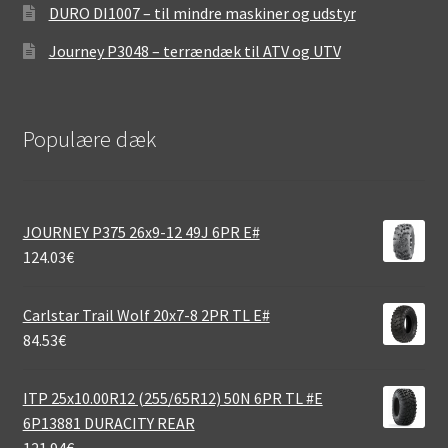
DURO DI1007 – til mindre maskiner og udstyr
Journey P3048 – terrændæk til ATV og UTV
Populære dæk
JOURNEY P375 26x9-12 49J 6PR E#
124.03
€
Carlstar Trail Wolf 20x7-8 2PR TL E#
84.53
€
ITP 25x10.00R12 (255/65R12) 50N 6PR TL #E
6P13881 DURACITY REAR
121.94
€