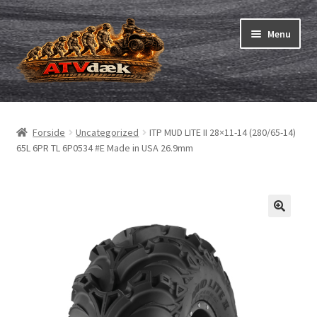
Spring
Spring
Menu
til
til
navigation
indhold
ATV-dæk
Udfold
underm
Små maskiner
Udfold
Forside
Uncategorized
ITP MUD LITE II 28×11-14 (280/65-14)
underm
65L 6PR TL 6P0534 #E Made in USA 26.9mm
Dækslanger
Udfold
underm
Karting
Vejledning
Udfold
underm