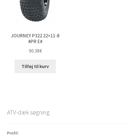
JOURNEY P322 22×11-8
4PR E#
90.38
€
Tilføj til kurv
ATV-dæk søgning
Profil: