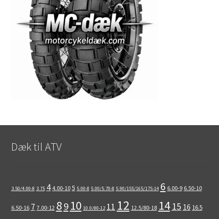
Dæk til ATV
6
4
5
4.00-10
6.00-9
6.50-10
3.50/4.00-8
3.75
5.00-8
5.00/5.70-8
5.90/155/165/175-14
12
8
10
14
9
15
11
7
16
16.5
6.50-16
7.00-12
12.5/80-18
10.0/80-12