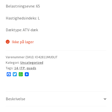
Belastningsevne: 65
Hastighedsindeks: L
Dæktype: ATV-dæk
Ikke på lager
Varenummer (SKU):
IO42811MUDLIT
Kategori:
Uncategorized
Tags:
14
,
ITP
,
quads
F
T
W
a
w
h
c
i
a
e
t
t
b
t
s
o
e
A
o
r
p
Beskrivelse
k
p