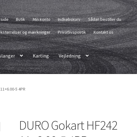
rside
Butik
Min konto
Indkøbskurv
Sådan bestiller du
kstørrelser og mærkninger
Privatlivspolitik
Kontakt os
langer
Karting
Vejledning
11×6.00-5 4PR
DURO Gokart HF242