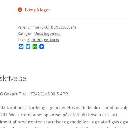
Ikke på lager
Varenummer (SKU):
DUG511600242_
Kategori:
Uncategorized
Tags:
5
,
DURO
,
go-karts
F
T
W
a
w
h
c
i
a
e
t
t
b
t
s
o
e
A
o
r
p
skrivelse
k
p
 Gokart Tire HF242 11×6.00-5 4PR
dæk online til fordelagtige priser. Hos os finder du et bredt udvalg
til både terrænkørsel og kørsel på asfalt. Vi tilbyder et stort
iment af producenter, størrelser og modeller – og naturligvis ogs