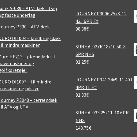
SunF A-039 – ATV-dæk til vej
JOURNEY P3006 25x8-12
og faste underlag
43J 6PR E#
Journey P330 – ATV-dæk
98.38
€
DURO DI1004 – landbrugsdæk
til mindre maskiner
SUNF A-027R 18x10.50-8
6PR NHS
Duro HF213 – plænedæk til
91.25
€
havemaskiner og
golfkøretøjer
JOURNEY P341 24x9-11 40J
DURO DI1007 – til mindre
4PR TL E#
maskiner og udstyr
91.33
€
Journey P3048 – terrændæk
til ATV og UTV
SUNF A-033 25x11-10 6PR
NHS
143.75
€