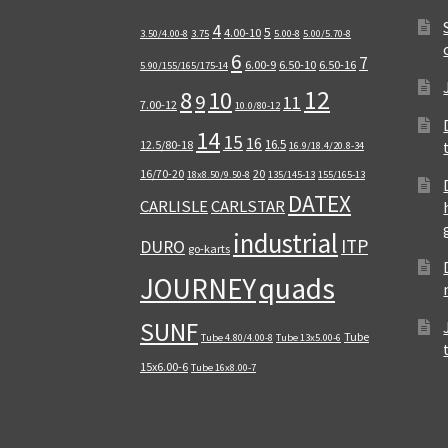
4
5
4.00-10
3.50/4.00-8
3.75
5.00-8
5.00/5.70-8
6
7
6.00-9
6.50-10
6.50-16
5.90/155/165/175-14
12
8
10
9
11
7.00-12
10.0/80-12
14
15
16
16.5
12.5/80-18
16.9/18.4/20.8-34
16/70-20
20
18x8.50/9.50-8
135/145-13
155/165-13
DATEX
CARLISLE
CARLSTAR
industrial
ITP
DURO
go-karts
quads
JOURNEY
SUNF
Tube
Tube 4.80/4.00-8
Tube 13x5.00-6
15x6.00-6
Tube 16x8.00-7