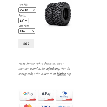
Profil:
Fælg:
Mærke:
SØG
Vælg den korrekte dækstørrelse i
menuen ovenfor. Se
vejledning
. Har du
spørgsmål, står vi klar til at
hjælpe
dig.