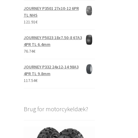
JOURNEY P3501 27x10-12 6PR
TL NHS
121.91
€
JOURNEY P5023 18x7.50-8 67A3
4PR TL 6.4mm
76.74
€
JOURNEY P332 24x12-14 98A3
4PR TL 9.8mm
117.54
€
Brug for motorcykeldæk?