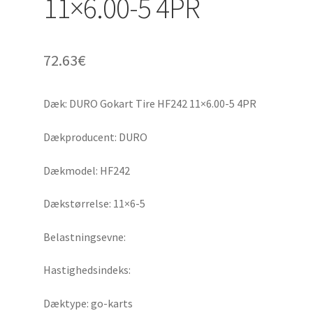
11×6.00-5 4PR
72.63
€
Dæk: DURO Gokart Tire HF242 11×6.00-5 4PR
Dækproducent: DURO
Dækmodel: HF242
Dækstørrelse: 11×6-5
Belastningsevne:
Hastighedsindeks:
Dæktype: go-karts