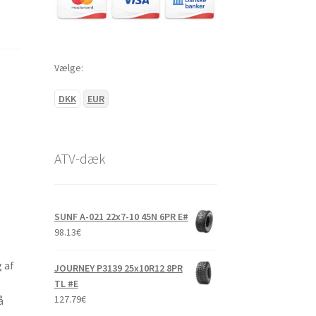
Vælge:
DKK
EUR
ATV-dæk
SUNF A-021 22x7-10 45N 6PR E#
98.13
€
 af
JOURNEY P3139 25x10R12 8PR
TL #E
127.79
€
å