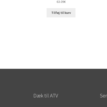
63.09
€
Tilføj til kurv
Dæk til ATV
Sen