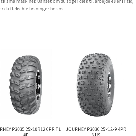
til små maskiner. Uanset om du søger dæk til arbejde eller fritid,
er du fleksible løsninger hos os.
RNEY P3035 25x10R12 6PR TL
JOURNEY P3030 25×12-9 4PR
#E
NHS