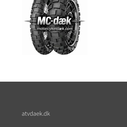
atvdaek.dk