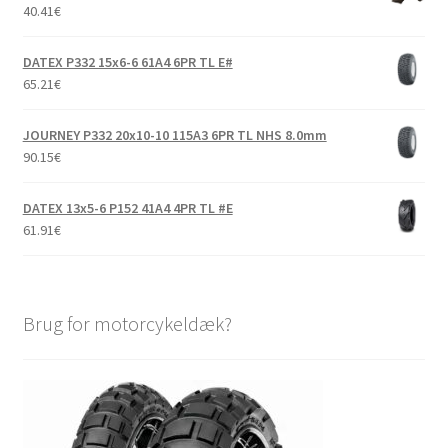
40.41
€
DATEX P332 15x6-6 61A4 6PR TL E#
65.21
€
JOURNEY P332 20x10-10 115A3 6PR TL NHS 8.0mm
90.15
€
DATEX 13x5-6 P152 41A4 4PR TL #E
61.91
€
Brug for motorcykeldæk?