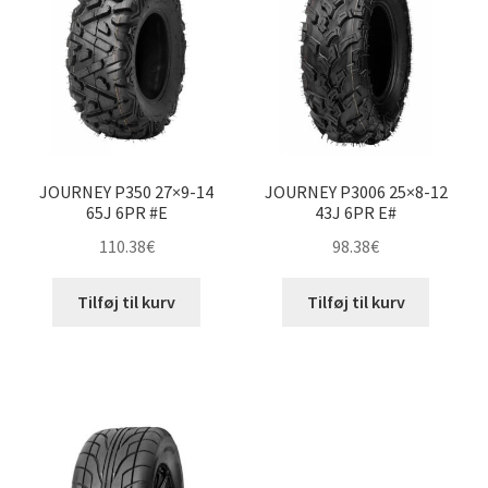
JOURNEY P350 27×9-14
JOURNEY P3006 25×8-12
65J 6PR #E
43J 6PR E#
110.38
€
98.38
€
Tilføj til kurv
Tilføj til kurv