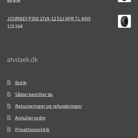
88.60
€
JOURNEY P350 27x9-12 52J 6PR TL NHS
115.56
€
atvdaek.dk
Butik
Sådan bestiller du
Returneringer og refunderinger
Annuller ordre
Privatlivspolitik