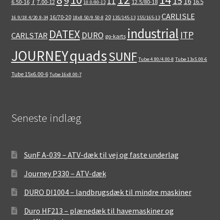
9
15
11
7
16
16.5
6.50-16
7.00-12
12.5/80-18
10.0/80-12
CARLISLE
16/70-20
20
16.9/18.4/20.8-34
18x8.50/9.50-8
135/145-13
155/165-13
industrial
DATEX
ITP
DURO
CARLSTAR
go-karts
quads
JOURNEY
SUNF
Tube 4.80/4.00-8
Tube 13x5.00-6
Tube 15x6.00-6
Tube 16x8.00-7
Seneste indlæg
SunF A-039 – ATV-dæk til vej og faste underlag
Journey P330 – ATV-dæk
DURO DI1004 – landbrugsdæk til mindre maskiner
Duro HF213 – plænedæk til havemaskiner og