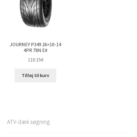
JOURNEY P349 26×10-14
4PR 78N E#
110.15
€
Tilføj til kurv
ATV-dæk søgning