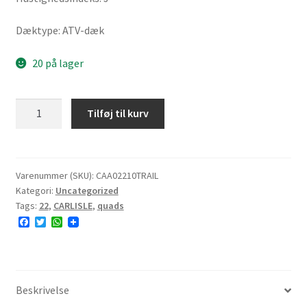
Dæktype: ATV-dæk
20 på lager
CARLISLE
Tilføj til kurv
Trail
Wolf
22x10-
10(255/60-
Varenummer (SKU):
CAA02210TRAIL
Kategori:
Uncategorized
10)
Tags:
22
,
CARLISLE
,
quads
49J
F
T
W
4PR
a
w
h
TL
c
i
a
e
t
t
#E
b
t
s
o
e
A
5370491
o
r
p
Beskrivelse
antal
k
p