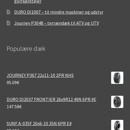
golfkøretøjer
DURO DI1007 – til mindre maskiner og udstyr
Journey P3048 – terrændæk til ATV og UTV
Populære dæk
JOURNEY P367 22x11-10 2PR NHS
95.09
€
DURO DI2037 FRONTIER 26x9R12 49N 6PR #E
147.58
€
SUNF A-035F 20x6-10 35N 6PR E#