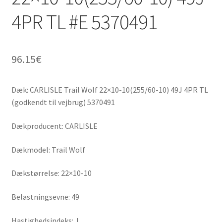
4PR TL #E 5370491
96.15
€
Dæk: CARLISLE Trail Wolf 22×10-10(255/60-10) 49J 4PR TL
(godkendt til vejbrug) 5370491
Dækproducent: CARLISLE
Dækmodel: Trail Wolf
Dækstørrelse: 22×10-10
Belastningsevne: 49
Hastighedsindeks: J