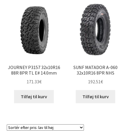
Vejledning
Udfold
underm
JOURNEY P3157 32x10R16
SUNF MATADOR A-060
88R 8PR TL E# 14.0mm
32x10R16 8PR NHS
171.33
€
192.51
€
Tilføj til kurv
Tilføj til kurv