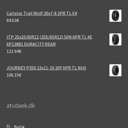
Carlstar Trail Wolf 20x7-8 2PR TL E#
84.53
€
ITP 25x10.00R12 (255/65R12) 50N 6PR TL #E
6P13881 DURACITY REAR
121.94
€
JOURNEY P350 23x11-10 20F 6PR TL NHS
106.15
€
atvdaek.dk
Butik