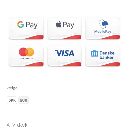
Vælge:
DKK
EUR
ATV-dæk