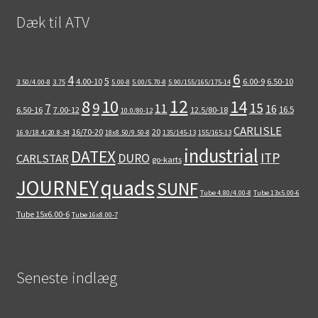
Dæk til ATV
6
4
5
4.00-10
6.00-9
6.50-10
3.50/4.00-8
3.75
5.00-8
5.00/5.70-8
5.90/155/165/175-14
12
8
10
14
9
15
11
7
16
16.5
6.50-16
7.00-12
12.5/80-18
10.0/80-12
CARLISLE
16/70-20
20
16.9/18.4/20.8-34
18x8.50/9.50-8
135/145-13
155/165-13
industrial
DATEX
ITP
DURO
CARLSTAR
go-karts
quads
JOURNEY
SUNF
Tube 4.80/4.00-8
Tube 13x5.00-6
Tube 15x6.00-6
Tube 16x8.00-7
Seneste indlæg