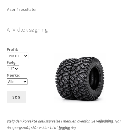
Sorteret
Viser 4 resultater
efter
pris:
ATV-dæk søgning
lav
til
høj
Profil:
Fælg:
Mærke:
SØG
Vælg den korrekte dækstørrelse i menuen ovenfor. Se
vejledning
. Har
du spørgsmål, står vi klar til at
hjælpe
dig.