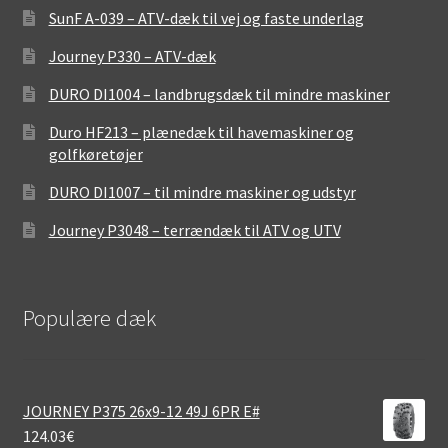
SunF A-039 – ATV-dæk til vej og faste underlag
Journey P330 – ATV-dæk
DURO DI1004 – landbrugsdæk til mindre maskiner
Duro HF213 – plænedæk til havemaskiner og
golfkøretøjer
DURO DI1007 – til mindre maskiner og udstyr
Journey P3048 – terrændæk til ATV og UTV
Populære dæk
JOURNEY P375 26x9-12 49J 6PR E#
124.03
€