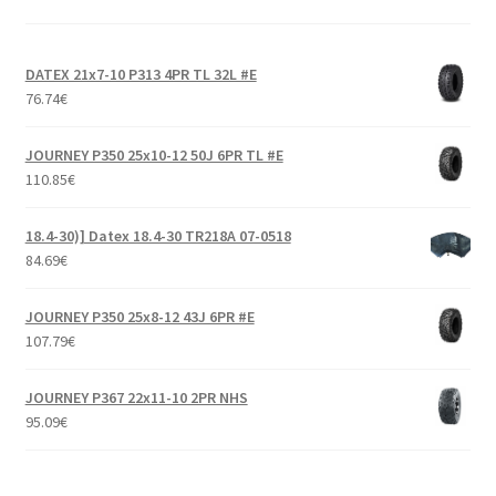
DATEX 21x7-10 P313 4PR TL 32L #E
76.74
€
JOURNEY P350 25x10-12 50J 6PR TL #E
110.85
€
18.4-30)] Datex 18.4-30 TR218A 07-0518
84.69
€
JOURNEY P350 25x8-12 43J 6PR #E
107.79
€
JOURNEY P367 22x11-10 2PR NHS
95.09
€