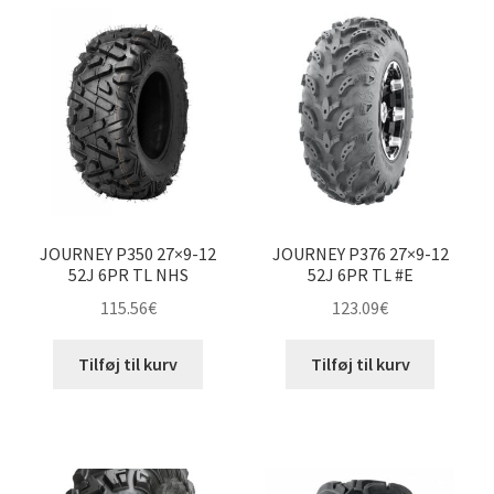
24×8-12″
24×10-12″
25×8-12″
25×10-12″
JOURNEY P350 27×9-12
JOURNEY P376 27×9-12
25×11-12″
52J 6PR TL NHS
52J 6PR TL #E
115.56
€
123.09
€
25×12.5-12″
Tilføj til kurv
Tilføj til kurv
26×8-12″
26×9-12″