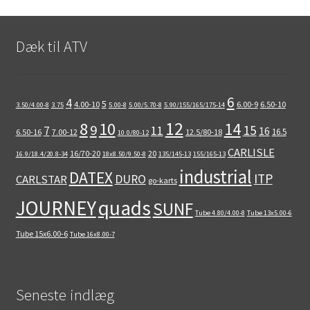
Dæk til ATV
6
4
5
4.00-10
6.00-9
6.50-10
3.50/4.00-8
3.75
5.00-8
5.00/5.70-8
5.90/155/165/175-14
12
8
10
14
9
15
11
7
16
16.5
6.50-16
7.00-12
12.5/80-18
10.0/80-12
CARLISLE
16/70-20
20
16.9/18.4/20.8-34
18x8.50/9.50-8
135/145-13
155/165-13
industrial
DATEX
ITP
DURO
CARLSTAR
go-karts
quads
JOURNEY
SUNF
Tube 4.80/4.00-8
Tube 13x5.00-6
Tube 15x6.00-6
Tube 16x8.00-7
Seneste indlæg