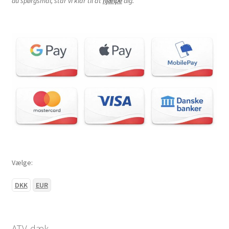
du spørgsmål, står vi klar til at
hjælpe
dig.
Vælge:
DKK
EUR
ATV-dæk