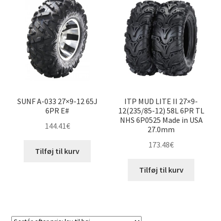
28×12-12″
205/80-12″
205/90-12″
230/80-12″
SUNF A-033 27×9-12 65J
ITP MUD LITE II 27×9-
6PR E#
12(235/85-12) 58L 6PR TL
NHS 6P0525 Made in USA
235/30-12″
144.41
€
27.0mm
173.48
€
255/65-12″
Tilføj til kurv
Tilføj til kurv
255/70-12″
280/65-12″