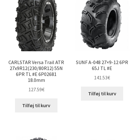
26×10-12″
26×11-12″
26×12-12″
27×9-12″
CARLSTAR Versa Trail ATR
SUNF A-048 27×9-12 6PR
27×10-12″
27x9R12(230/80R12) 55N
65J TL #E
6PR TL #E 6P02681
141.53
€
18.0mm
27×11-12″
127.59
€
Tilføj til kurv
27×12-12″
Tilføj til kurv
28×10-12″
28×11-12″