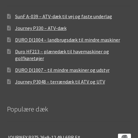
SunF A-039 – ATV-dæk til vej og faste underlag
Journey P330 – ATV-dæk
DURO DI1004 – landbrugsdæk til mindre maskiner
Duro HF213 – plænedæk til havemaskiner og
golfkøretøjer
DURO DI1007 – til mindre maskiner og udstyr
Journey P3048 – terrændæk til ATV og UTV
Populære dæk
JOURNEY P375 26x9-12 49J 6PR E#