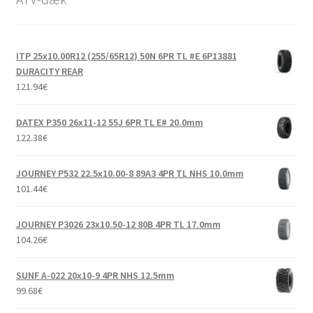
ITP 25x10.00R12 (255/65R12) 50N 6PR TL #E 6P13881
DURACITY REAR
121.94
€
DATEX P350 26x11-12 55J 6PR TL E# 20.0mm
122.38
€
JOURNEY P532 22.5x10.00-8 89A3 4PR TL NHS 10.0mm
101.44
€
JOURNEY P3026 23x10.50-12 80B 4PR TL 17.0mm
104.26
€
SUNF A-022 20x10-9 4PR NHS 12.5mm
99.68
€