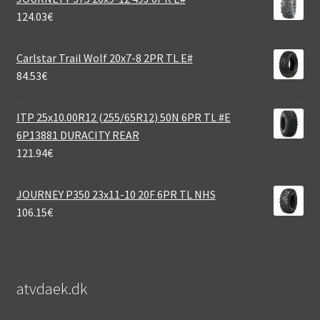
124.03
€
Carlstar Trail Wolf 20x7-8 2PR TL E#
84.53
€
ITP 25x10.00R12 (255/65R12) 50N 6PR TL #E
6P13881 DURACITY REAR
121.94
€
JOURNEY P350 23x11-10 20F 6PR TL NHS
106.15
€
atvdaek.dk