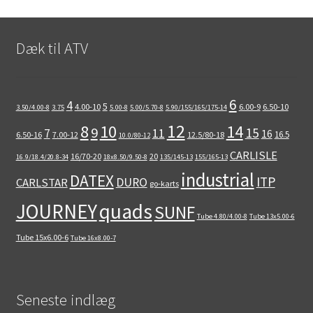
Dæk til ATV
6
4
5
4.00-10
6.00-9
6.50-10
3.50/4.00-8
3.75
5.00-8
5.00/5.70-8
5.90/155/165/175-14
12
8
10
14
9
15
11
7
16
16.5
6.50-16
7.00-12
12.5/80-18
10.0/80-12
CARLISLE
16/70-20
20
16.9/18.4/20.8-34
18x8.50/9.50-8
135/145-13
155/165-13
industrial
DATEX
ITP
DURO
CARLSTAR
go-karts
quads
JOURNEY
SUNF
Tube 4.80/4.00-8
Tube 13x5.00-6
Tube 15x6.00-6
Tube 16x8.00-7
Seneste indlæg