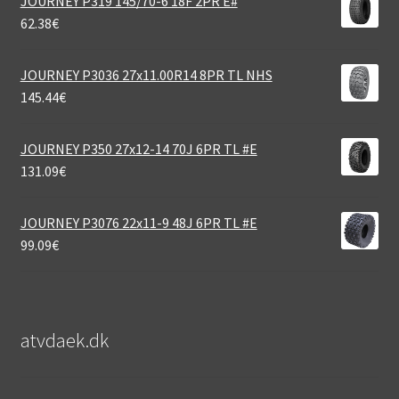
JOURNEY P319 145/70-6 18F 2PR E#
62.38
€
JOURNEY P3036 27x11.00R14 8PR TL NHS
145.44
€
JOURNEY P350 27x12-14 70J 6PR TL #E
131.09
€
JOURNEY P3076 22x11-9 48J 6PR TL #E
99.09
€
atvdaek.dk