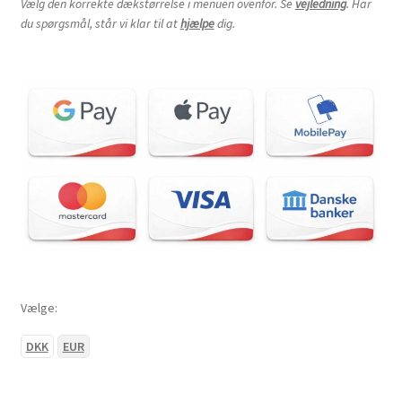
Vælg den korrekte dækstørrelse i menuen ovenfor. Se
vejledning
. Har
du spørgsmål, står vi klar til at
hjælpe
dig.
28×12-12″
205/80-12″
205/90-12″
230/80-12″
235/30-12″
255/65-12″
Vælge:
255/70-12″
DKK
EUR
280/65-12″