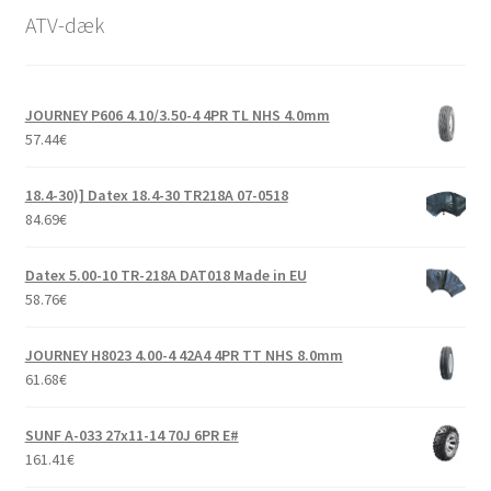
Udfold
14″ ATV-dæk
ATV-dæk
underm
Udfold
15″ ATV-dæk
underm
JOURNEY P606 4.10/3.50-4 4PR TL NHS 4.0mm
Udfold
16″ ATV-dæk
57.44
€
underm
Små maskiner
Udfold
18.4-30)] Datex 18.4-30 TR218A 07-0518
underm
Dækslanger
Udfold
84.69
€
underm
Karting
Datex 5.00-10 TR-218A DAT018 Made in EU
58.76
€
Vejledning
Udfold
underm
JOURNEY H8023 4.00-4 42A4 4PR TT NHS 8.0mm
61.68
€
SUNF A-033 27x11-14 70J 6PR E#
161.41
€