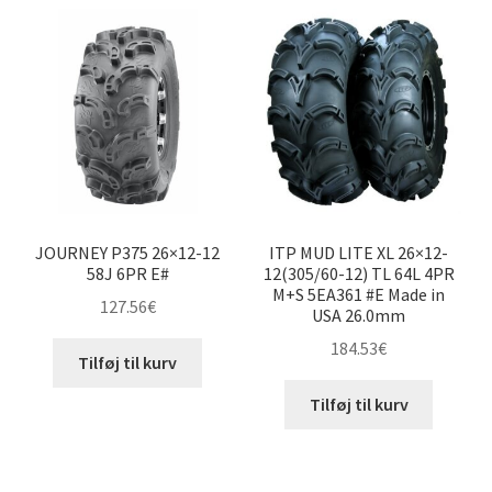
24×8-12″
24×10-12″
25×8-12″
25×10-12″
JOURNEY P375 26×12-12
ITP MUD LITE XL 26×12-
25×11-12″
58J 6PR E#
12(305/60-12) TL 64L 4PR
M+S 5EA361 #E Made in
127.56
€
USA 26.0mm
25×12.5-12″
184.53
€
Tilføj til kurv
26×8-12″
Tilføj til kurv
26×9-12″