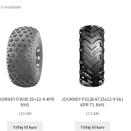
Sorteret
 5 resultater
efter
pris:
lav
til
høj
OURNEY P3030 25×12-9 4PR
JOURNEY P3128 AT25x12-9 56J
NHS
6PR TL NHS
110.38
€
113.44
€
Tilføj til kurv
Tilføj til kurv