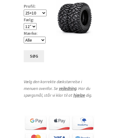
Profil:
Fælg:
Mærke:
SØG
Vælg den korrekte dækstørrelse i
menuen ovenfor. Se
vejledning
. Har du
spørgsmål, står vi klar til at
hjælpe
dig.