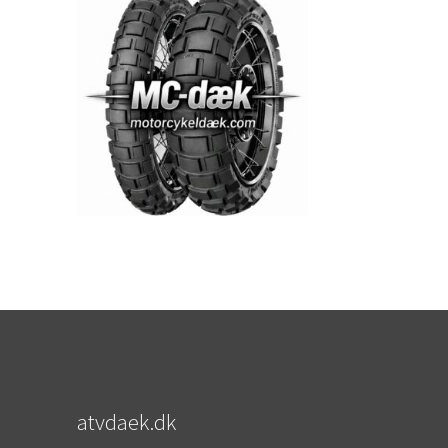
atvdaek.dk