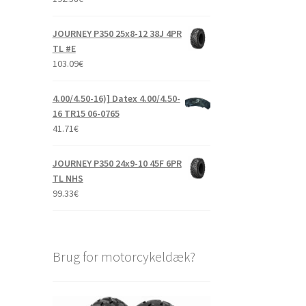
JOURNEY P350 25x8-12 38J 4PR
TL #E
103.09
€
4.00/4.50-16)] Datex 4.00/4.50-
16 TR15 06-0765
41.71
€
JOURNEY P350 24x9-10 45F 6PR
TL NHS
99.33
€
Brug for motorcykeldæk?