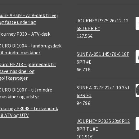
SunF A-039 – ATV-dæk til vej
JOURNEY P375 26x12-12
og faste underlag
58J 6PR E#
Journey P330 – ATV-dæk
127.56
€
DURO DI1004 – landbrugsdæk
til mindre maskiner
SUNF A-051 145/70-6 18F
6PR #E
Duro HF213 – plænedæk til
66.71
€
havemaskiner og
golfkøretøjer
SUNF A-027F 22x7-10 35J
DURO DI1007 – til mindre
6PR E#
maskiner og udstyr
94.79
€
Journey P3048 – terrændæk
til ATV og UTV
JOURNEY P3035 23x8R12
8PR TL #E
101.91
€