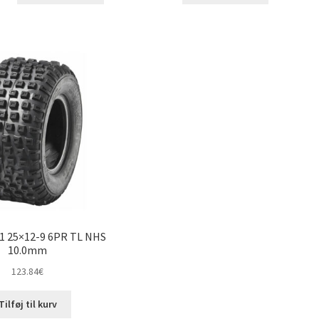
1 25×12-9 6PR TL NHS
10.0mm
123.84
€
Tilføj til kurv