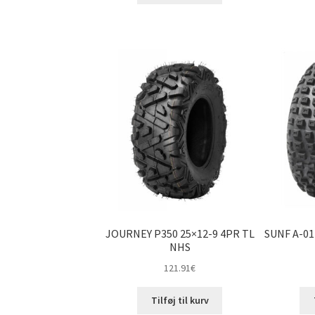
JOURNEY P350 25×12-9 4PR TL
SUNF A-01
NHS
121.91
€
Tilføj til kurv