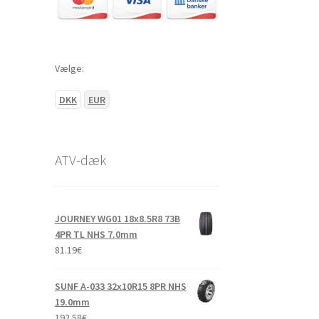
Vælge:
DKK
EUR
ATV-dæk
JOURNEY WG01 18x8.5R8 73B
4PR TL NHS 7.0mm
81.19
€
SUNF A-033 32x10R15 8PR NHS
19.0mm
192.58
€