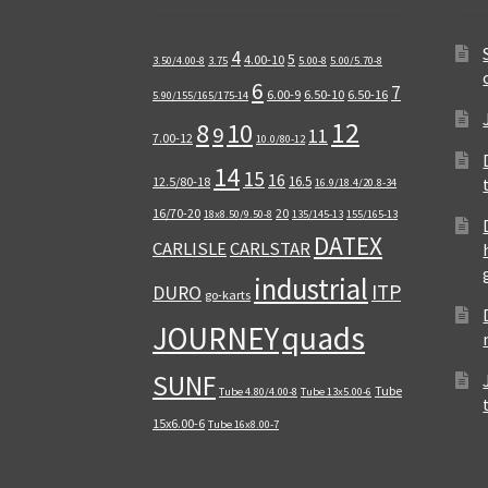
4
5
4.00-10
3.50/4.00-8
3.75
5.00-8
5.00/5.70-8
6
7
6.00-9
6.50-10
6.50-16
5.90/155/165/175-14
12
8
10
9
11
7.00-12
10.0/80-12
14
15
16
16.5
12.5/80-18
16.9/18.4/20.8-34
16/70-20
20
18x8.50/9.50-8
135/145-13
155/165-13
DATEX
CARLISLE
CARLSTAR
industrial
ITP
DURO
go-karts
quads
JOURNEY
SUNF
Tube
Tube 4.80/4.00-8
Tube 13x5.00-6
15x6.00-6
Tube 16x8.00-7