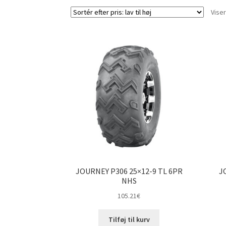
Viser
JOURNEY P306 25×12-9 TL 6PR
J
NHS
105.21
€
Tilføj til kurv