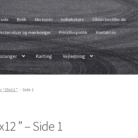
rside
Butik
Min konto
Indkøbskurv
Sådan bestiller du
kstørrelser og mærkninger
Privatlivspolitik
Kontakt os
slanger
Karting
Vejledning
r “25x12 ”
Side 1
x12 ” – Side 1