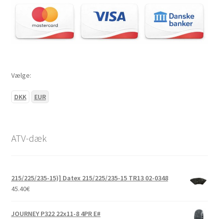
Vælge:
DKK
EUR
ATV-dæk
215/225/235-15)] Datex 215/225/235-15 TR13 02-0348
45.40
€
JOURNEY P322 22x11-8 4PR E#