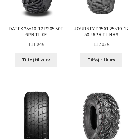
DATEX 25×10-12 P305 50F
JOURNEY P3501 25×10-12
6PR TL #E
50J 6PR TL NHS
111.04
€
112.03
€
Tilføj til kurv
Tilføj til kurv