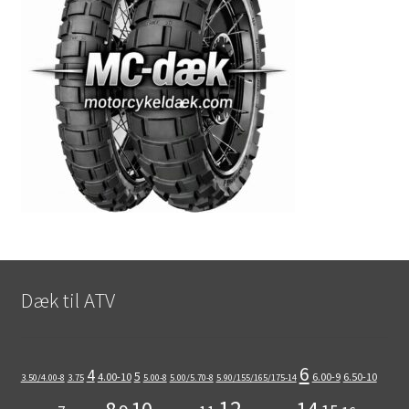
Dæk til ATV
6
4
5
4.00-10
6.00-9
6.50-10
3.50/4.00-8
3.75
5.00-8
5.00/5.70-8
5.90/155/165/175-14
12