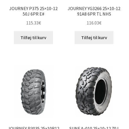
JOURNEY P375 25×10-12
JOURNEY YG3266 25×10-12
50J 6PR E#
91A8 6PR TL NHS
115.33
€
116.03
€
Tilføj til kurv
Tilføj til kurv
JOURNEY P3035 25x10R12
SUNF A-010 25×10-12 70J