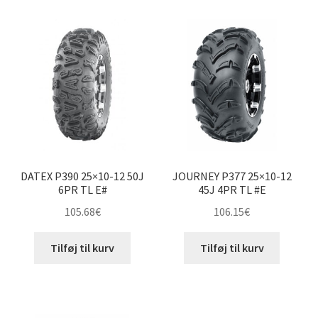
28×12-12″
205/80-12″
205/90-12″
230/80-12″
235/30-12″
DATEX P390 25×10-12 50J
JOURNEY P377 25×10-12
6PR TL E#
45J 4PR TL #E
255/65-12″
105.68
€
106.15
€
Tilføj til kurv
Tilføj til kurv
255/70-12″
280/65-12″