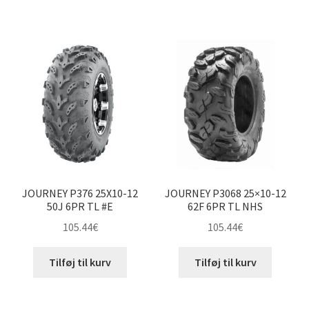
26×10-12″
26×11-12″
26×12-12″
27×9-12″
27×10-12″
27×11-12″
JOURNEY P376 25X10-12
JOURNEY P3068 25×10-12
50J 6PR TL #E
62F 6PR TL NHS
27×12-12″
105.44
€
105.44
€
28×10-12″
Tilføj til kurv
Tilføj til kurv
28×11-12″