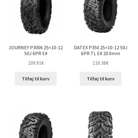
JOURNEY P3006 25×10-12
DATEX P350 25×10-12 50J
50J 6PR E#
6PR TL E# 20.0mm
109.91
€
110.38
€
Tilføj til kurv
Tilføj til kurv