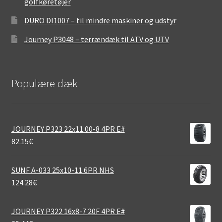
golfkøretøjer
DURO DI1007 – til mindre maskiner og udstyr
Journey P3048 – terrændæk til ATV og UTV
Populære dæk
JOURNEY P323 22x11.00-8 4PR E#
82.15
€
SUNF A-033 25x10-11 6PR NHS
124.28
€
JOURNEY P322 16x8-7 20F 4PR E#