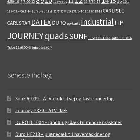
8
10
14
9
15
11
7
16
16.5
6.50-16
7.00-12
12.5/80-18
10.0/80-12
CARLISLE
16/70-20
20
16.9/18.4/20.8-34
18x8.50/9.50-8
135/145-13
155/165-13
industrial
DATEX
ITP
DURO
CARLSTAR
go-karts
quads
JOURNEY
SUNF
Tube 4.80/4.00-8
Tube 13x5.00-6
Tube 15x6.00-6
Tube 16x8.00-7
Seneste indlæg
SunF A-039 – ATV-dæk til vej og faste underlag
Journey P330 – ATV-dæk
DURO DI1004 – landbrugsdæk til mindre maskiner
Duro HF213 – plænedæk til havemaskiner og