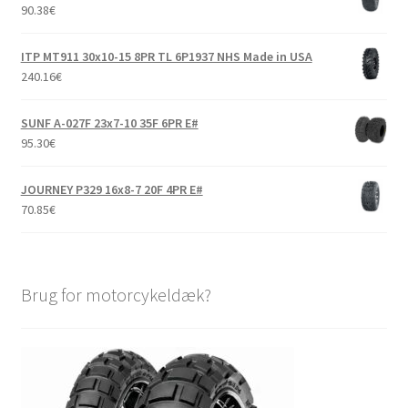
90.38
€
ITP MT911 30x10-15 8PR TL 6P1937 NHS Made in USA
240.16
€
SUNF A-027F 23x7-10 35F 6PR E#
95.30
€
JOURNEY P329 16x8-7 20F 4PR E#
70.85
€
Brug for motorcykeldæk?