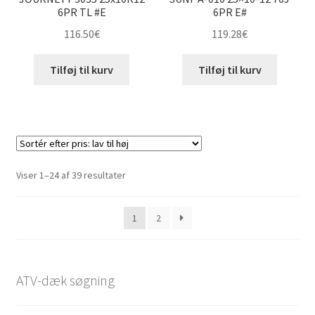
6PR TL #E
6PR E#
116.50
€
119.28
€
Tilføj til kurv
Tilføj til kurv
Sorteret
Viser 1–24 af 39 resultater
efter
pris:
1
2
lav
til
høj
ATV-dæk søgning