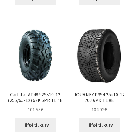
24×8-12″
24×10-12″
25×8-12″
25×10-12″
25×11-12″
25×12.5-12″
Carlstar AT489 25×10-12
JOURNEY P354 25×10-12
(255/65-12) 67K 6PR TL #E
70J 6PR TL #E
26×8-12″
101.55
€
104.03
€
26×9-12″
Tilføj til kurv
Tilføj til kurv