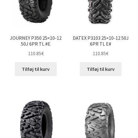
JOURNEY P350 25×10-12
DATEX P3103 25×10-12 50J
50J 6PR TL #E
6PR TL E#
110.85
€
110.85
€
Tilføj til kurv
Tilføj til kurv