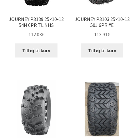
JOURNEY P3189 25×10-12
JOURNEY P3103 25×10-12
54N 6PR TL NHS
50J 6PR #E
112.03
€
113.91
€
Tilføj til kurv
Tilføj til kurv