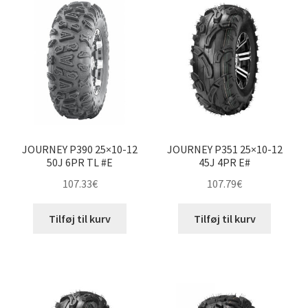
Udfold
14″ ATV-dæk
underm
Udfold
15″ ATV-dæk
underm
Udfold
16″ ATV-dæk
underm
Små maskiner
Udfold
underm
Dækslanger
Udfold
JOURNEY P390 25×10-12
JOURNEY P351 25×10-12
underm
50J 6PR TL #E
45J 4PR E#
Karting
107.33
€
107.79
€
Vejledning
Udfold
underm
Tilføj til kurv
Tilføj til kurv