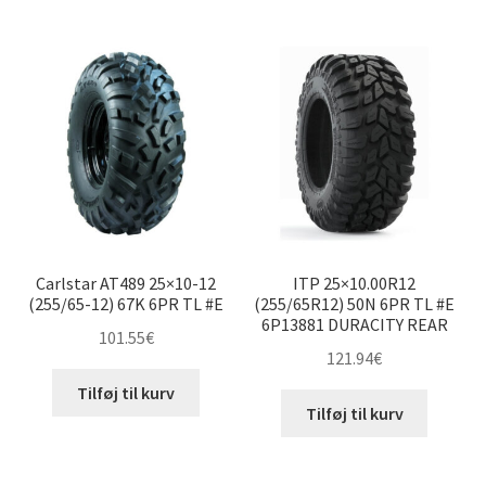
efter
underm
pris:
Udfold
12″ ATV-dæk
lav
underm
til
høj
20×8-12″
20×10-12″
22×7-12″
Carlstar AT489 25×10-12
ITP 25×10.00R12
22×10-12″
(255/65-12) 67K 6PR TL #E
(255/65R12) 50N 6PR TL #E
6P13881 DURACITY REAR
101.55
€
23×8-12″
121.94
€
Tilføj til kurv
23×10-12″
Tilføj til kurv
23×10.5-12″