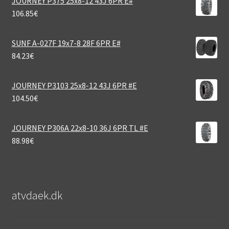
JOURNEY P375 25x8-12 43J 6PR E#
106.85
€
SUNF A-027F 19x7-8 28F 6PR E#
84.23
€
JOURNEY P3103 25x8-12 43J 6PR #E
104.50
€
JOURNEY P306A 22x8-10 36J 6PR TL #E
88.98
€
atvdaek.dk