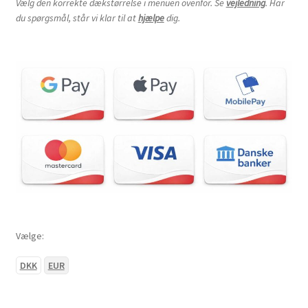
Vælg den korrekte dækstørrelse i menuen ovenfor. Se
vejledning
. Har
du spørgsmål, står vi klar til at
hjælpe
dig.
28×12-12″
205/80-12″
205/90-12″
230/80-12″
235/30-12″
255/65-12″
Vælge:
255/70-12″
DKK
EUR
280/65-12″