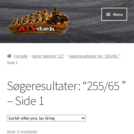
Spring
Spring
Menu
til
til
navigation
indhold
ATV-dæk
Udfold
underm
Udfold
6″ ATV-dæk
Forside
Varer tagged “12”
Søgeresultater for “255/65 ”
underm
Side 1
Udfold
7″ ATV-dæk
underm
Søgeresultater: “255/65 ”
Udfold
8″ ATV-dæk
underm
– Side 1
Udfold
9″ ATV-dæk
underm
Udfold
10″ ATV-dæk
underm
Sorteret
Viser 3 resultater
Udfold
11″ ATV-dæk