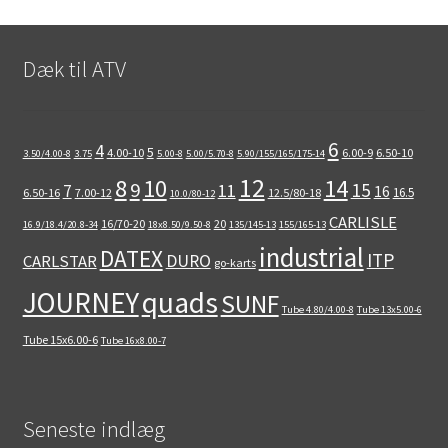
Dæk til ATV
6
4
5
4.00-10
6.00-9
6.50-10
3.50/4.00-8
3.75
5.00-8
5.00/5.70-8
5.90/155/165/175-14
12
8
10
14
9
15
11
7
16
16.5
6.50-16
7.00-12
12.5/80-18
10.0/80-12
CARLISLE
16/70-20
20
16.9/18.4/20.8-34
18x8.50/9.50-8
135/145-13
155/165-13
industrial
DATEX
ITP
DURO
CARLSTAR
go-karts
quads
JOURNEY
SUNF
Tube 4.80/4.00-8
Tube 13x5.00-6
Tube 15x6.00-6
Tube 16x8.00-7
Seneste indlæg