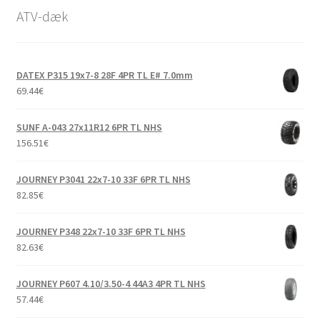
Udfold
14″ ATV-dæk
ATV-dæk
underm
Udfold
15″ ATV-dæk
underm
DATEX P315 19x7-8 28F 4PR TL E# 7.0mm
Udfold
16″ ATV-dæk
69.44
€
underm
Små maskiner
Udfold
SUNF A-043 27x11R12 6PR TL NHS
underm
Dækslanger
Udfold
156.51
€
underm
Karting
JOURNEY P3041 22x7-10 33F 6PR TL NHS
82.85
€
Vejledning
Udfold
underm
JOURNEY P348 22x7-10 33F 6PR TL NHS
82.63
€
JOURNEY P607 4.10/3.50-4 44A3 4PR TL NHS
57.44
€