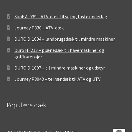
SunF A-039 – ATV-dæk til vej og faste underlag
Journey P330 – ATV-dæk
DURO DI1004 – landbrugsdæk til mindre maskiner
Duro HF213 – plænedæk til havemaskiner og
golfkøretøjer
DURO DI1007 – til mindre maskiner og udstyr
Journey P3048 – terrændæk til ATV og UTV
Populære dæk