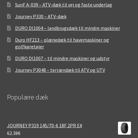
SunF A-039 – ATV-dæk til vej og faste underlag
Journey P330 – ATV-dæk
DURO DI1004 – landbrugsdæk til mindre maskiner
Duro HF213 – plænedæk til havemaskiner og
golfkøretøjer
DURO DI1007 – til mindre maskiner og udstyr
Journey P3048 – terrændæk til ATV og UTV
Populære dæk
JOURNEY P319 145/70-6 18F 2PR E#
62.38
€