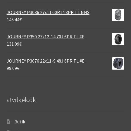
JOURNEY P3036 27x11.00R14 8PR TL NHS
145.44
€
JOURNEY P350 27x12-14 70J 6PR TL #E
131.09
€
JOURNEY P3076 22x11-9 48J 6PR TL #E
99.09
€
atvdaek.dk
Butik