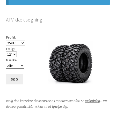
underm
Udfold
12″ ATV-dæk
underm
ATV-dæk søgning
Udfold
14″ ATV-dæk
underm
Profil:
18×5.3-14″
Fælg:
25×8-14″
Mærke:
26×8-14″
SØG
26×9-14″
26×10-14″
Vælg den korrekte dækstørrelse i menuen ovenfor. Se
vejledning
. Har
du spørgsmål, står vi klar til at
hjælpe
dig.
26×11-14″