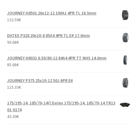
29×11-14″
JOURNEY H8501 26x12-12 100A1 4PR TL 16.5mm
30×9-14″
132.50
€
30×10-14″
DATEX P328 20x10-8 85A4 4PR TL E# 17.0mm
93.68
€
30×11-14″
JOURNEY H8031 6.50/80-12 84A4 4PR TT NHS 14.0mm
85.68
€
32×10-14″
JOURNEY P375 25x10-12 50J 6PR E#
205/75-14″
115.33
€
235/30-14″
175/195-14, 185/70-14)] Datex 175/195-14, 185/70-14 TR13
01-0174
255/60-14″
43.30
€
255/65-14″