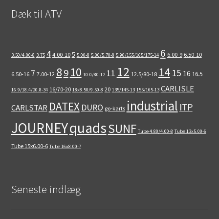
Dæk til ATV
6
4
5
4.00-10
6.00-9
6.50-10
3.50/4.00-8
3.75
5.00-8
5.00/5.70-8
5.90/155/165/175-14
12
8
10
14
9
15
11
7
16
16.5
6.50-16
7.00-12
12.5/80-18
10.0/80-12
CARLISLE
16/70-20
20
16.9/18.4/20.8-34
18x8.50/9.50-8
135/145-13
155/165-13
industrial
DATEX
ITP
DURO
CARLSTAR
go-karts
quads
JOURNEY
SUNF
Tube 4.80/4.00-8
Tube 13x5.00-6
Tube 15x6.00-6
Tube 16x8.00-7
Seneste indlæg