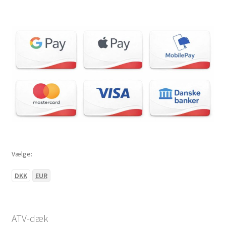
Vælge:
DKK
EUR
ATV-dæk