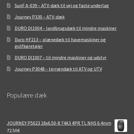
SunF A-039 – ATV-dæk til vej og faste underlag
Journey P330 – ATV-dæk
DURO DI1004 – landbrugsdæk til mindre maskiner
Duro HF213 – plænedæk til havemaskiner og
golfkøretøjer
DURO DI1007 – til mindre maskiner og udstyr
Journey P3048 – terrændæk til ATV og UTV
Populære dæk
JOURNEY P5023 18x6.50-8 74A3 4PR TL NHS 6.4mm
72.50
€