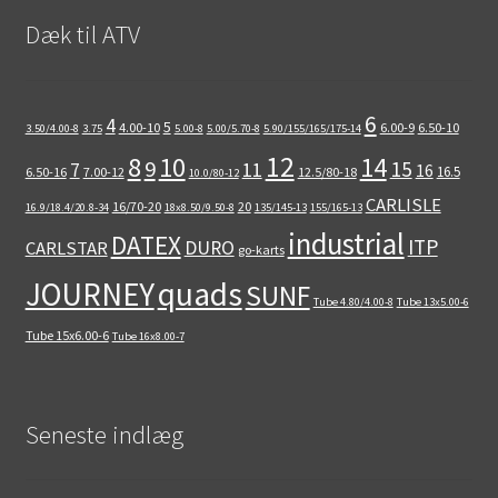
Dæk til ATV
6
4
5
4.00-10
6.00-9
6.50-10
3.50/4.00-8
3.75
5.00-8
5.00/5.70-8
5.90/155/165/175-14
12
8
10
14
9
15
11
7
16
16.5
6.50-16
7.00-12
12.5/80-18
10.0/80-12
CARLISLE
16/70-20
20
16.9/18.4/20.8-34
18x8.50/9.50-8
135/145-13
155/165-13
industrial
DATEX
ITP
DURO
CARLSTAR
go-karts
quads
JOURNEY
SUNF
Tube 4.80/4.00-8
Tube 13x5.00-6
Tube 15x6.00-6
Tube 16x8.00-7
Seneste indlæg