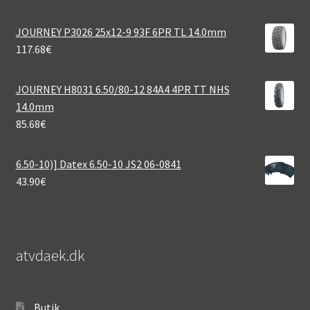
JOURNEY P3026 25x12-9 93F 6PR TL 14.0mm
117.68
€
JOURNEY H8031 6.50/80-12 84A4 4PR TT NHS
14.0mm
85.68
€
6.50-10)] Datex 6.50-10 JS2 06-0841
43.90
€
atvdaek.dk
Butik