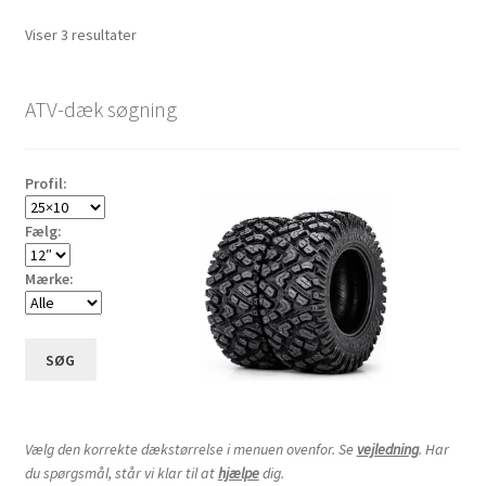
Sorteret
Viser 3 resultater
efter
pris:
ATV-dæk søgning
lav
til
høj
Profil:
Fælg:
Mærke:
SØG
Vælg den korrekte dækstørrelse i menuen ovenfor. Se
vejledning
. Har
du spørgsmål, står vi klar til at
hjælpe
dig.