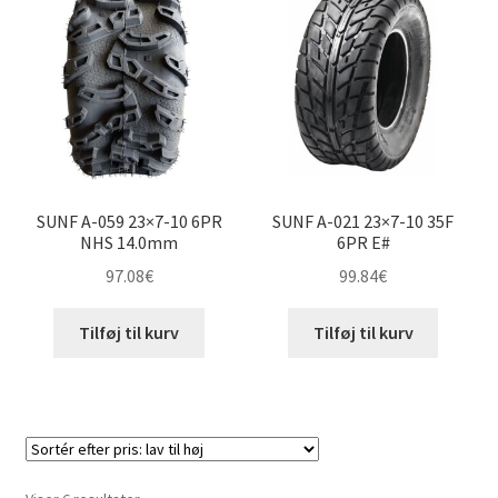
24×9-10″
24×9.50-10″
24×10.5-10″
24×11-10″
SUNF A-059 23×7-10 6PR
SUNF A-021 23×7-10 35F
25×11-10″
NHS 14.0mm
6PR E#
97.08
€
99.84
€
25×12-10″
Tilføj til kurv
Tilføj til kurv
205/50-10″
Udfold
11″ ATV-dæk
underm
Udfold
12″ ATV-dæk
underm