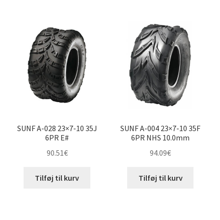
efter
pris:
19×8-10″
lav
til
høj
20×6-10″
20×7-10″
20×9-10″
SUNF A-028 23×7-10 35J
SUNF A-004 23×7-10 35F
20×10-10″
6PR E#
6PR NHS 10.0mm
90.51
€
94.09
€
20×11-10″
Tilføj til kurv
Tilføj til kurv
21×6-10″
21×7-10″