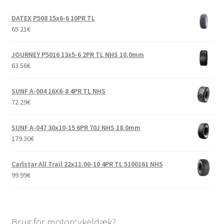
DATEX P508 15x6-6 10PR TL
65.21
€
JOURNEY P5016 13x5-6 2PR TL NHS 10.0mm
63.56
€
SUNF A-004 16X6-8 4PR TL NHS
72.29
€
SUNF A-047 30x10-15 6PR 70J NHS 18.0mm
179.30
€
Carlstar All Trail 22x11.00-10 4PR TL 5100161 NHS
99.99
€
Brug for motorcykeldæk?