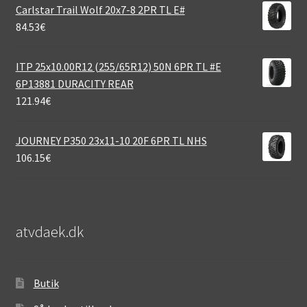
Carlstar Trail Wolf 20x7-8 2PR TL E#
84.53
€
ITP 25x10.00R12 (255/65R12) 50N 6PR TL #E
6P13881 DURACITY REAR
121.94
€
JOURNEY P350 23x11-10 20F 6PR TL NHS
106.15
€
atvdaek.dk
Butik