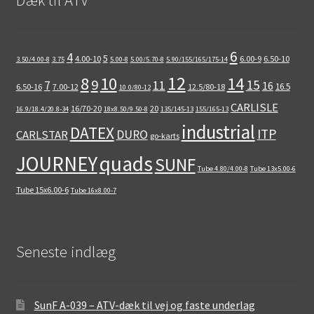
6
4
5
4.00-10
6.00-9
6.50-10
3.50/4.00-8
3.75
5.00-8
5.00/5.70-8
5.90/155/165/175-14
12
8
10
14
9
15
11
7
16
16.5
6.50-16
7.00-12
12.5/80-18
10.0/80-12
CARLISLE
16/70-20
20
16.9/18.4/20.8-34
18x8.50/9.50-8
135/145-13
155/165-13
industrial
DATEX
ITP
DURO
CARLSTAR
go-karts
quads
JOURNEY
SUNF
Tube 4.80/4.00-8
Tube 13x5.00-6
Tube 15x6.00-6
Tube 16x8.00-7
Seneste indlæg
SunF A-039 – ATV-dæk til vej og faste underlag