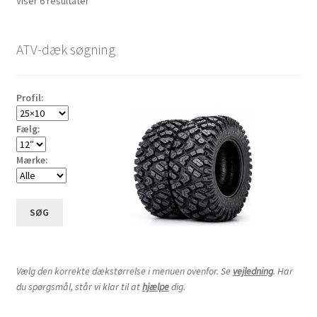
Sorteret
Viser 6 resultater
efter
Udfold
14″ ATV-dæk
pris:
underm
ATV-dæk søgning
lav
Udfold
15″ ATV-dæk
til
underm
høj
Udfold
16″ ATV-dæk
Profil:
underm
Fælg:
Små maskiner
Udfold
underm
Dækslanger
Udfold
Mærke:
underm
Karting
Vejledning
Udfold
SØG
underm
Vælg den korrekte dækstørrelse i menuen ovenfor. Se
vejledning
. Har
du spørgsmål, står vi klar til at
hjælpe
dig.