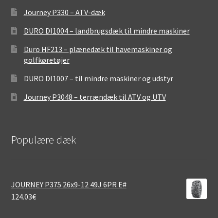
Journey P330 – ATV-dæk
DURO DI1004 – landbrugsdæk til mindre maskiner
Duro HF213 – plænedæk til havemaskiner og
golfkøretøjer
DURO DI1007 – til mindre maskiner og udstyr
Journey P3048 – terrændæk til ATV og UTV
Populære dæk
JOURNEY P375 26x9-12 49J 6PR E#
124.03
€