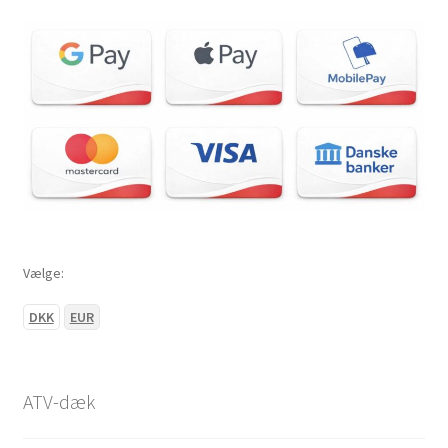
Vælge:
DKK
EUR
ATV-dæk