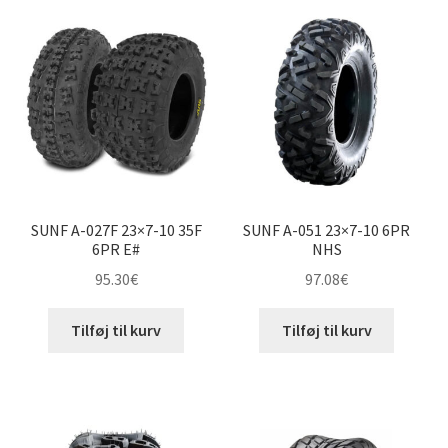
22×7-10″
22×8-10″
22×9-10″
22×10-10″
SUNF A-027F 23×7-10 35F
SUNF A-051 23×7-10 6PR
22×11-10″
6PR E#
NHS
95.30
€
97.08
€
23×7-10″
Tilføj til kurv
Tilføj til kurv
23×10-10″
23×11-10″