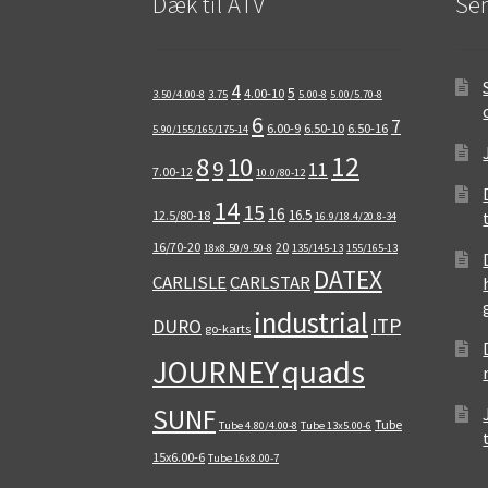
Dæk til ATV
Sen
4
5
4.00-10
3.50/4.00-8
3.75
5.00-8
5.00/5.70-8
6
7
6.00-9
6.50-10
6.50-16
5.90/155/165/175-14
12
8
10
9
11
7.00-12
10.0/80-12
14
15
16
16.5
12.5/80-18
16.9/18.4/20.8-34
16/70-20
20
18x8.50/9.50-8
135/145-13
155/165-13
DATEX
CARLISLE
CARLSTAR
industrial
ITP
DURO
go-karts
quads
JOURNEY
SUNF
Tube
Tube 4.80/4.00-8
Tube 13x5.00-6
15x6.00-6
Tube 16x8.00-7