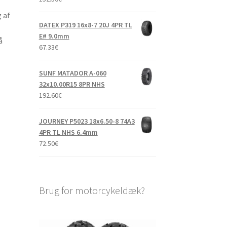
 af
DATEX P319 16x8-7 20J 4PR TL
E# 9.0mm
å
67.33
€
SUNF MATADOR A-060
32x10.00R15 8PR NHS
192.60
€
JOURNEY P5023 18x6.50-8 74A3
4PR TL NHS 6.4mm
72.50
€
Brug for motorcykeldæk?