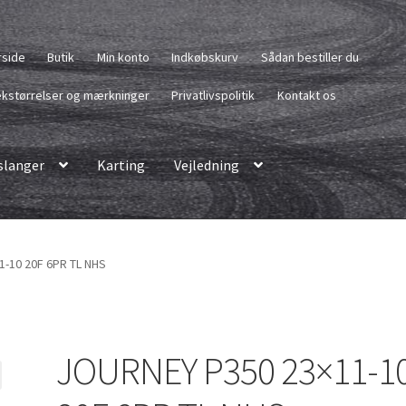
rside
Butik
Min konto
Indkøbskurv
Sådan bestiller du
kstørrelser og mærkninger
Privatlivspolitik
Kontakt os
langer
Karting
Vejledning
-10 20F 6PR TL NHS
JOURNEY P350 23×11-1