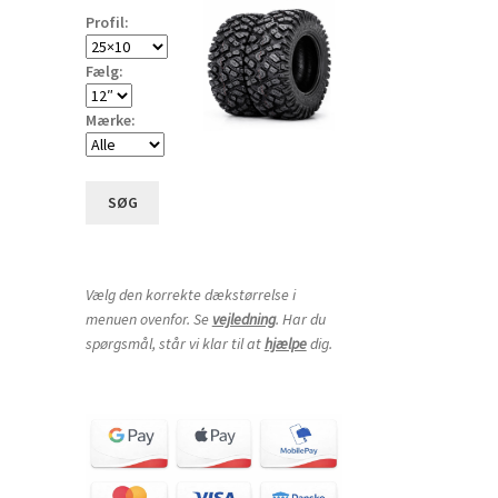
Profil:
Fælg:
Mærke:
SØG
Vælg den korrekte dækstørrelse i
menuen ovenfor. Se
vejledning
. Har du
spørgsmål, står vi klar til at
hjælpe
dig.