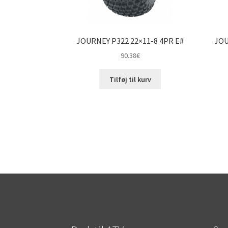
JOURNEY P322 22×11-8 4PR E#
JOU
90.38
€
Tilføj til kurv