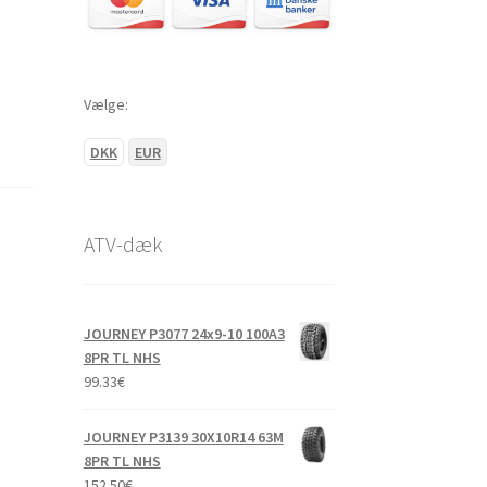
Vælge:
DKK
EUR
ATV-dæk
JOURNEY P3077 24x9-10 100A3
8PR TL NHS
99.33
€
JOURNEY P3139 30X10R14 63M
8PR TL NHS
152.50
€