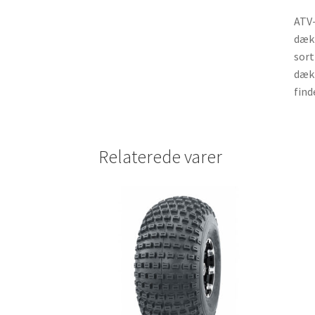
ATV-
dæk 
sort
dæk 
find
Relaterede varer