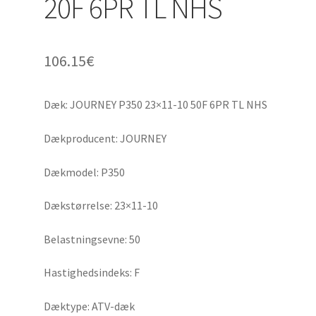
20F 6PR TL NHS
106.15
€
Dæk: JOURNEY P350 23×11-10 50F 6PR TL NHS
Dækproducent: JOURNEY
Dækmodel: P350
Dækstørrelse: 23×11-10
Belastningsevne: 50
Hastighedsindeks: F
Dæktype: ATV-dæk