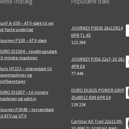
este indlæg
Populære dæk
SunF A-039 – ATV-dæk til vej
JOURNEY P3035 26x11R14
og faste underlag
6PR TL #E
Journey P330 – ATV-dæk
122.38
€
DURO DI1004 – landbrugsdæk
til mindre maskiner
JOURNEY P356 22x7-10 28J
4PR E#
Duro HF213 – plænedæk til
77.44
€
havemaskiner og
golfkøretøjer
DURO DI2025 POWER GRIP
DURO DI1007 – til mindre
25x8R12 43N 6PR E#
maskiner og udstyr
139.23
€
Journey P3048 – terrændæk
til ATV og UTV
Carlstar All Trail 22x11.00-
10 4PR TL 5100161 NHS