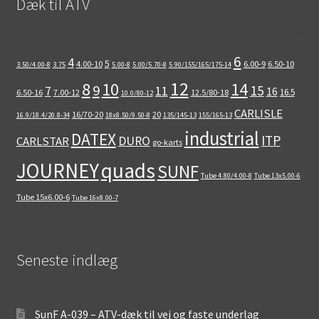
Dæk til ATV
Udfold
14″ ATV-dæk
underm
Udfold
15″ ATV-dæk
underm
6
4
5
4.00-10
6.00-9
6.50-10
3.50/4.00-8
3.75
5.00-8
5.00/5.70-8
5.90/155/165/175-14
Udfold
16″ ATV-dæk
12
8
10
14
9
15
11
7
16
16.5
6.50-16
7.00-12
12.5/80-18
underm
10.0/80-12
CARLISLE
Små maskiner
Udfold
16/70-20
20
16.9/18.4/20.8-34
18x8.50/9.50-8
135/145-13
155/165-13
underm
industrial
DATEX
ITP
DURO
Dækslanger
CARLSTAR
Udfold
go-karts
underm
quads
JOURNEY
SUNF
Karting
Tube 4.80/4.00-8
Tube 13x5.00-6
Vejledning
Udfold
Tube 15x6.00-6
Tube 16x8.00-7
underm
Seneste indlæg
SunF A-039 – ATV-dæk til vej og faste underlag