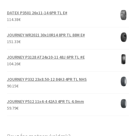
26×10-12″
DATEX P3501 26x11-14 6PR TL E#
26×11-12″
114.38
€
26×12-12″
JOURNEY WR2021 30x10R14 8PR TL 88M E#
151.33
€
27×9-12″
JOURNEY P3128 AT24x10-11 48J 6PR TL #E
104.26
€
27×10-12″
JOURNEY P332 23x8.50-12 84A3 4PR TL NHS
27×11-12″
90.15
€
27×12-12″
JOURNEY P512 11x4-4 42A3 4PR TL 4.0mm
59.79
€
28×10-12″
28×11-12″