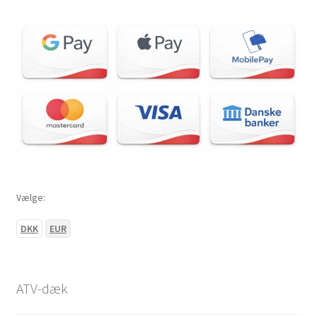
24×8-12″
24×10-12″
25×8-12″
25×10-12″
25×11-12″
Vælge:
25×12.5-12″
DKK
EUR
26×8-12″
26×9-12″
ATV-dæk