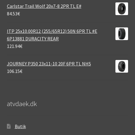
Carlstar Trail Wolf 20x7-8 2PR TL E#
84.53
€
ITP 25x10.00R12 (255/65R12) 50N 6PR TL #E
6P13881 DURACITY REAR
121.94
€
JOURNEY P350 23x11-10 20F 6PR TL NHS
106.15
€
atvdaek.dk
Butik