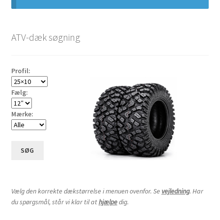
underm
Udfold
12″ ATV-dæk
underm
ATV-dæk søgning
20×8-12″
Profil:
20×10-12″
Fælg:
22×7-12″
Mærke:
22×10-12″
SØG
23×8-12″
23×10-12″
Vælg den korrekte dækstørrelse i menuen ovenfor. Se
vejledning
. Har
du spørgsmål, står vi klar til at
hjælpe
dig.
23×10.5-12″