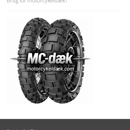
Brug for motorcykeldæk?
28×12-12″
205/80-12″
205/90-12″
230/80-12″
235/30-12″
255/65-12″
255/70-12″
280/65-12″