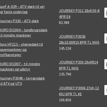
SunF A-039 – ATV-dæk til vej
JOURNEY P311 18x9.50-8
og faste underlag
4PR E#
Journey P330 – ATV-dæk
82.38
€
DURO DI1004 – landbrugsdæk
til mindre maskiner
JOURNEY P3036
28x10.00R15 8PR TL NHS
Duro HF213 – plænedæk til
145.21
€
havemaskiner og
golfkøretøjer
JOURNEY P350 29x9R14
DURO DI1007 – til mindre
8PR TL NHS
maskiner og udstyr
135.79
€
Journey P3048 – terrændæk
til ATV og UTV
JOURNEY P3006 27x9-12
69J 6PR TL #E
106.85
€