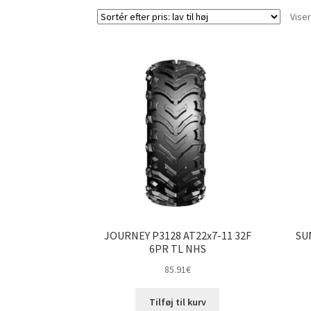
Viser
JOURNEY P3128 AT22x7-11 32F
SU
6PR TL NHS
85.91
€
Tilføj til kurv