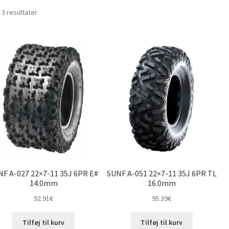
Sorteret
 3 resultater
efter
pris:
lav
til
høj
NF A-027 22×7-11 35J 6PR E#
SUNF A-051 22×7-11 35J 6PR TL
14.0mm
16.0mm
92.91
€
95.39
€
Tilføj til kurv
Tilføj til kurv