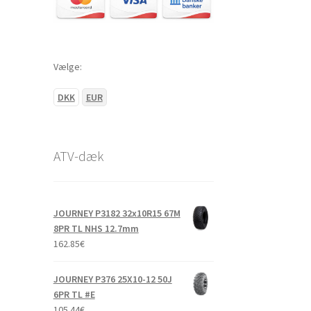
Vælge:
DKK
EUR
ATV-dæk
JOURNEY P3182 32x10R15 67M
8PR TL NHS 12.7mm
162.85
€
JOURNEY P376 25X10-12 50J
6PR TL #E
105.44
€