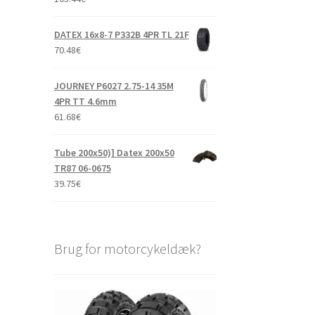
DATEX 16x8-7 P332B 4PR TL 21F
70.48
€
JOURNEY P6027 2.75-14 35M
4PR TT 4.6mm
61.68
€
Tube 200x50)] Datex 200x50
TR87 06-0675
39.75
€
Brug for motorcykeldæk?