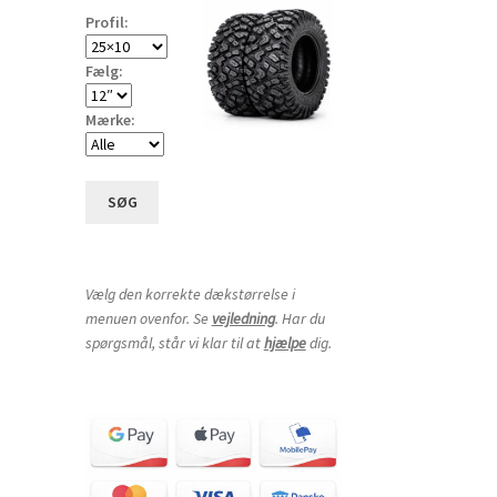
Profil:
Fælg:
Mærke:
SØG
Vælg den korrekte dækstørrelse i
menuen ovenfor. Se
vejledning
. Har du
spørgsmål, står vi klar til at
hjælpe
dig.