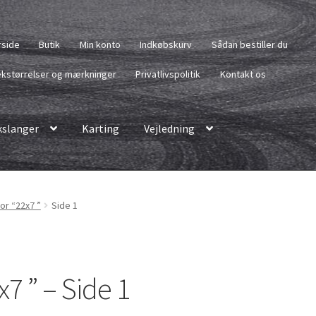
rside
Butik
Min konto
Indkøbskurv
Sådan bestiller du
kstørrelser og mærkninger
Privatlivspolitik
Kontakt os
slanger
Karting
Vejledning
or “22x7 ”
Side 1
7 ” – Side 1