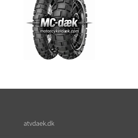
atvdaek.dk