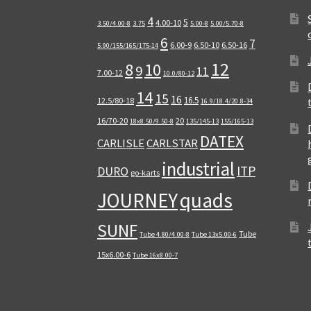
4
5
4.00-10
3.50/4.00-8
3.75
5.00-8
5.00/5.70-8
6
7
6.00-9
6.50-10
6.50-16
5.90/155/165/175-14
12
8
10
9
11
7.00-12
10.0/80-12
14
15
16
16.5
12.5/80-18
16.9/18.4/20.8-34
16/70-20
20
18x8.50/9.50-8
135/145-13
155/165-13
DATEX
CARLISLE
CARLSTAR
industrial
ITP
DURO
go-karts
quads
JOURNEY
SUNF
Tube
Tube 4.80/4.00-8
Tube 13x5.00-6
15x6.00-6
Tube 16x8.00-7