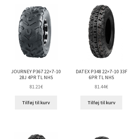
22×7-10″
22×8-10″
22×9-10″
22×10-10″
JOURNEY P367 22×7-10
DATEX P348 22×7-10 33F
22×11-10″
28J 4PR TL NHS
6PR TL NHS
81.21
€
81.44
€
23×7-10″
Tilføj til kurv
Tilføj til kurv
23×10-10″
23×11-10″