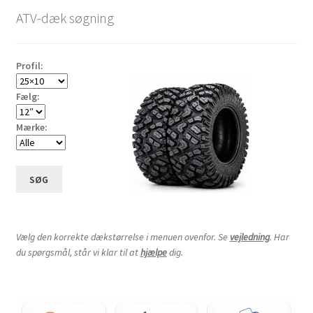
pris:
ATV-dæk søgning
lav
til
høj
Profil:
Fælg:
Mærke:
SØG
Vælg den korrekte dækstørrelse i menuen ovenfor. Se
vejledning
. Har
du spørgsmål, står vi klar til at
hjælpe
dig.