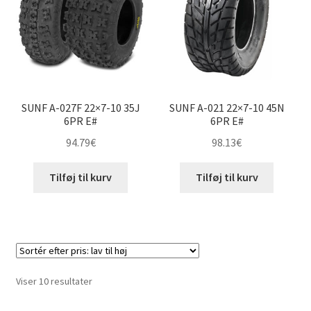
SUNF A-027F 22×7-10 35J
SUNF A-021 22×7-10 45N
6PR E#
6PR E#
94.79
€
98.13
€
Tilføj til kurv
Tilføj til kurv
Sorteret
Viser 10 resultater
efter