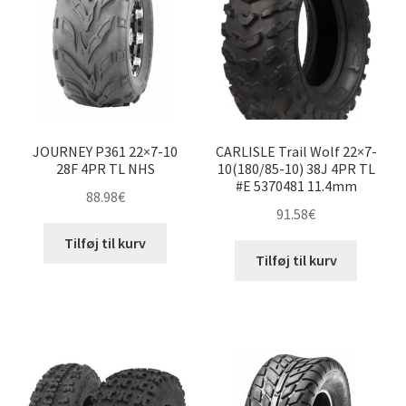
Udfold
14″ ATV-dæk
underm
Udfold
15″ ATV-dæk
underm
Udfold
16″ ATV-dæk
underm
JOURNEY P361 22×7-10
CARLISLE Trail Wolf 22×7-
Små maskiner
Udfold
28F 4PR TL NHS
10(180/85-10) 38J 4PR TL
#E 5370481 11.4mm
underm
88.98
€
Dækslanger
Udfold
91.58
€
underm
Karting
Tilføj til kurv
Tilføj til kurv
Vejledning
Udfold
underm