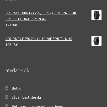
ITP 25x10.00R12 (255/65R12) 50N 6PR TL #E
6P13881 DURACITY REAR
121.94
€
JOURNEY P350 23x11-10 20F 6PR TL NHS
106.15
€
atvdaek.dk
Butik
Sådan bestiller du
Returneringer og refunderinger