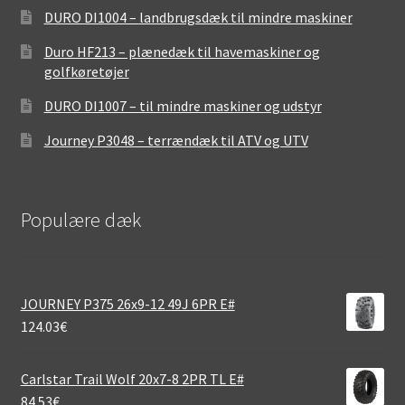
DURO DI1004 – landbrugsdæk til mindre maskiner
Duro HF213 – plænedæk til havemaskiner og
golfkøretøjer
DURO DI1007 – til mindre maskiner og udstyr
Journey P3048 – terrændæk til ATV og UTV
Populære dæk
JOURNEY P375 26x9-12 49J 6PR E#
124.03
€
Carlstar Trail Wolf 20x7-8 2PR TL E#
84.53
€