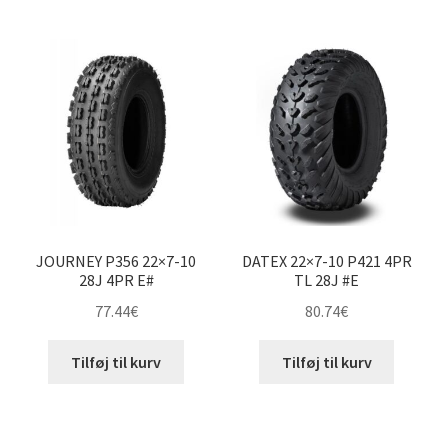
efter
pris:
19×8-10″
lav
til
høj
20×6-10″
20×7-10″
20×9-10″
JOURNEY P356 22×7-10
DATEX 22×7-10 P421 4PR
20×10-10″
28J 4PR E#
TL 28J #E
77.44
€
80.74
€
20×11-10″
Tilføj til kurv
Tilføj til kurv
21×6-10″
21×7-10″