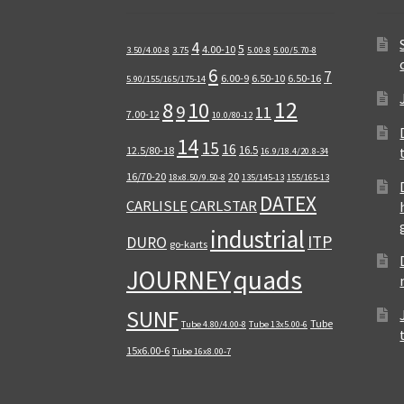
4
5
4.00-10
3.50/4.00-8
3.75
5.00-8
5.00/5.70-8
6
7
6.00-9
6.50-10
6.50-16
5.90/155/165/175-14
12
8
10
9
11
7.00-12
10.0/80-12
14
15
16
16.5
12.5/80-18
16.9/18.4/20.8-34
16/70-20
20
18x8.50/9.50-8
135/145-13
155/165-13
DATEX
CARLISLE
CARLSTAR
industrial
ITP
DURO
go-karts
quads
JOURNEY
SUNF
Tube
Tube 4.80/4.00-8
Tube 13x5.00-6
15x6.00-6
Tube 16x8.00-7