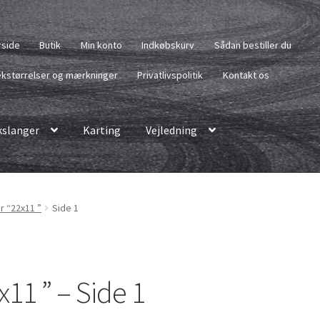
rside
Butik
Min konto
Indkøbskurv
Sådan bestiller du
kstørrelser og mærkninger
Privatlivspolitik
Kontakt os
slanger
Karting
Vejledning
r “22x11 ”
Side 1
x11 ” – Side 1