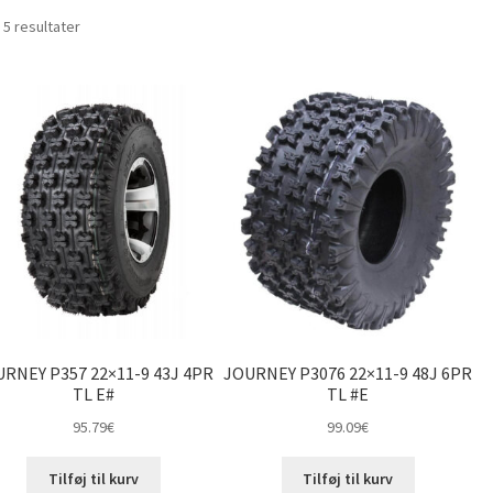
Sorteret
 5 resultater
efter
pris:
lav
til
høj
RNEY P357 22×11-9 43J 4PR
JOURNEY P3076 22×11-9 48J 6PR
TL E#
TL #E
95.79
€
99.09
€
Tilføj til kurv
Tilføj til kurv