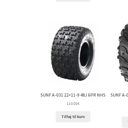
SUNF A-031 22×11-9 48J 6PR NHS
SUNF A-
110.01
€
Tilføj til kurv