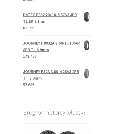
DATEX P332 20x10-8 87A3 4PR
TL E# 7.1mm
82.15
€
JOURNEY H8032A 7.60-15 106A4
8PR TL 6.9mm
148.46
€
JOURNEY P523 3.00-4 28A3 4PR
TT 2.3mm
57.68
€
Brug for motorcykeldæk?