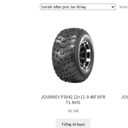
Viser
JOURNEY P3042 22×11-9 48F 6PR
JOU
TL NHS
90.76
€
Tilføj til kurv