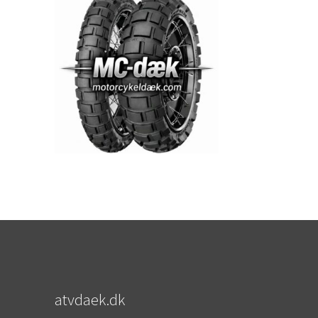
atvdaek.dk