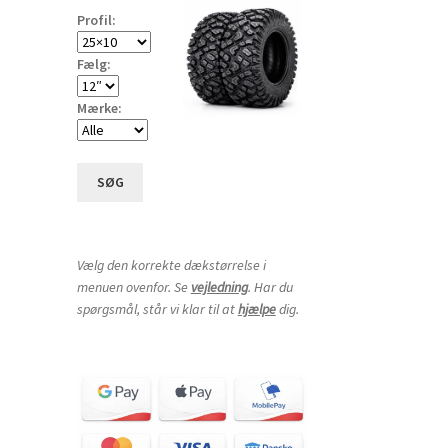
Profil:
Fælg:
Mærke:
SØG
Vælg den korrekte dækstørrelse i
menuen ovenfor. Se
vejledning
. Har du
spørgsmål, står vi klar til at
hjælpe
dig.