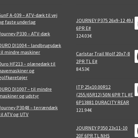
SunF A-039 – ATV-dæk til vej
JOURNEY P375 26x9-12 49J
og faste underlag
6PR E#
Journey P330 – ATV-dæk
124.03
€
DURO DI1004 – landbrugsdæk
til mindre maskiner
Carlstar Trail Wolf 20x7-8
2PR TL E#
Duro HF213 – plænedæk til
84.53
€
havemaskiner og
golfkøretøjer
ITP 25x10.00R12
DURO DI1007 – til mindre
(255/65R12) 50N 6PR TL #E
maskiner og udstyr
6P13881 DURACITY REAR
Journey P3048 – terrændæk
121.94
€
til ATV og UTV
JOURNEY P350 23x11-10
20F 6PR TL NHS