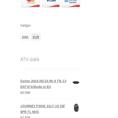
Vælge:
DKK
EUR
ATV-dæk
Datex 20x8.00/10.00-8 TR-13
DAT074 Made in EU
60.06
€
JOURNEY P3041 22x7-10 33F
6PR TL NHS
82.85
€