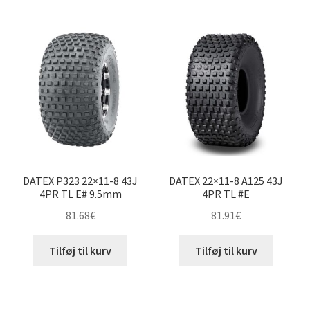
efter
pris:
16×8-8″
lav
til
høj
18×6.50-8″
18×7-8″
18×7.5-8″
DATEX P323 22×11-8 43J
DATEX 22×11-8 A125 43J
18×8-8″
4PR TL E# 9.5mm
4PR TL #E
81.68
€
81.91
€
18×8.50-8″
Tilføj til kurv
Tilføj til kurv
18×9-8″
18×9.50-8″