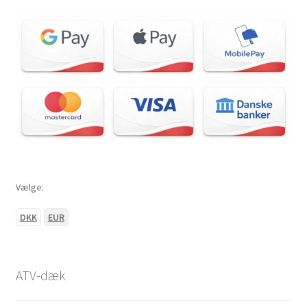
Vælge:
DKK
EUR
ATV-dæk