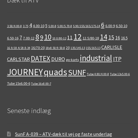
6
4
5
4.00-10
6.00-9
6.50-10
3.50/4.00-8
3.75
5.00-8
5.00/5.70-8
5.90/155/165/175-14
12
8
10
14
9
15
11
7
16
16.5
6.50-16
7.00-12
12.5/80-18
10.0/80-12
CARLISLE
16/70-20
20
16.9/18.4/20.8-34
18x8.50/9.50-8
135/145-13
155/165-13
industrial
DATEX
ITP
DURO
CARLSTAR
go-karts
quads
JOURNEY
SUNF
Tube 4.80/4.00-8
Tube 13x5.00-6
Tube 15x6.00-6
Tube 16x8.00-7
Seneste indlæg
SunF A-039 – ATV-dæk til vej og faste underlag