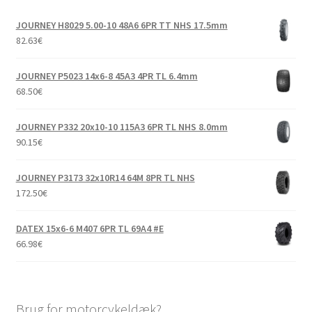
JOURNEY H8029 5.00-10 48A6 6PR TT NHS 17.5mm
82.63
€
JOURNEY P5023 14x6-8 45A3 4PR TL 6.4mm
68.50
€
JOURNEY P332 20x10-10 115A3 6PR TL NHS 8.0mm
90.15
€
JOURNEY P3173 32x10R14 64M 8PR TL NHS
172.50
€
DATEX 15x6-6 M407 6PR TL 69A4 #E
66.98
€
Brug for motorcykeldæk?