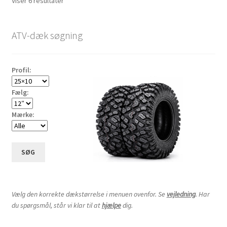
Sorteret
Viser 6 resultater
efter
Udfold
14″ ATV-dæk
pris:
underm
ATV-dæk søgning
lav
Udfold
15″ ATV-dæk
til
underm
høj
Udfold
16″ ATV-dæk
Profil:
underm
Fælg:
Små maskiner
Udfold
underm
Dækslanger
Udfold
Mærke:
underm
Karting
Vejledning
Udfold
SØG
underm
Vælg den korrekte dækstørrelse i menuen ovenfor. Se
vejledning
. Har
du spørgsmål, står vi klar til at
hjælpe
dig.