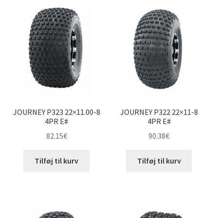
18×10-8″
18×10.50-8″
19×7-8″
19×9.50-8″
JOURNEY P323 22×11.00-8
JOURNEY P322 22×11-8
20×7-8″
4PR E#
4PR E#
82.15
€
90.38
€
20×9.50-8″
Tilføj til kurv
Tilføj til kurv
20×10-8″
20×11-8″