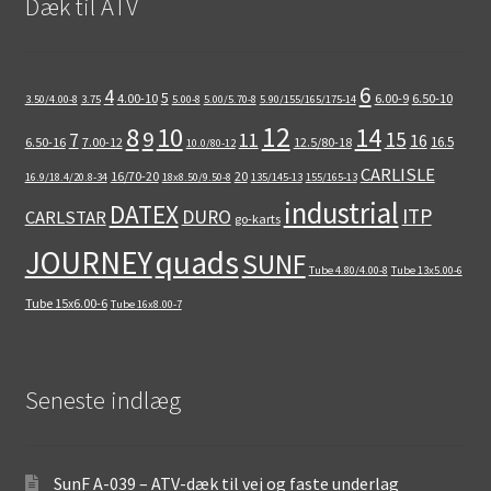
Dæk til ATV
6
4
5
4.00-10
6.00-9
6.50-10
3.50/4.00-8
3.75
5.00-8
5.00/5.70-8
5.90/155/165/175-14
12
8
10
14
9
15
11
7
16
16.5
6.50-16
7.00-12
12.5/80-18
10.0/80-12
CARLISLE
16/70-20
20
16.9/18.4/20.8-34
18x8.50/9.50-8
135/145-13
155/165-13
industrial
DATEX
ITP
DURO
CARLSTAR
go-karts
quads
JOURNEY
SUNF
Tube 4.80/4.00-8
Tube 13x5.00-6
Tube 15x6.00-6
Tube 16x8.00-7
Seneste indlæg
SunF A-039 – ATV-dæk til vej og faste underlag