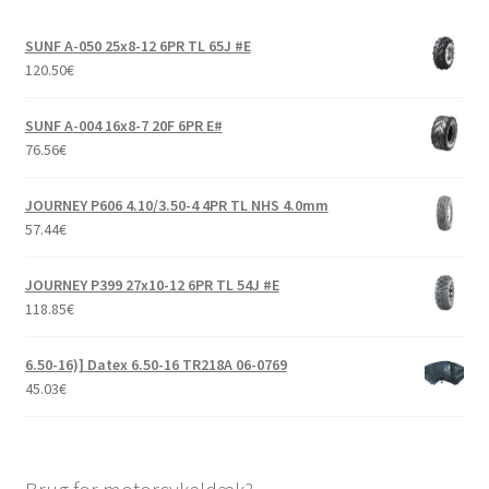
24×9-10″
SUNF A-050 25x8-12 6PR TL 65J #E
24×9.50-10″
120.50
€
24×10.5-10″
SUNF A-004 16x8-7 20F 6PR E#
76.56
€
24×11-10″
JOURNEY P606 4.10/3.50-4 4PR TL NHS 4.0mm
57.44
€
25×11-10″
JOURNEY P399 27x10-12 6PR TL 54J #E
25×12-10″
118.85
€
205/50-10″
6.50-16)] Datex 6.50-16 TR218A 06-0769
45.03
€
Udfold
11″ ATV-dæk
underm
Udfold
12″ ATV-dæk
underm