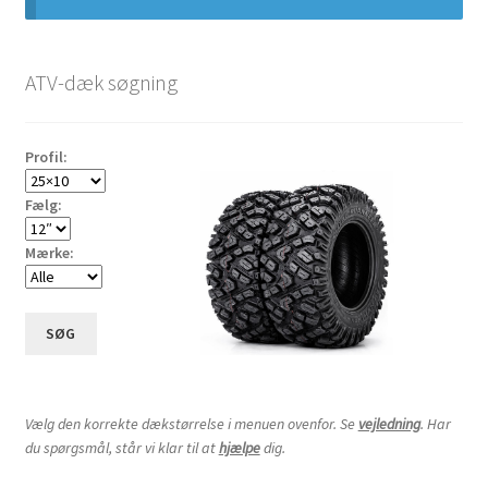
19×8-10″
ATV-dæk søgning
20×6-10″
Profil:
20×7-10″
Fælg:
20×9-10″
Mærke:
20×10-10″
SØG
20×11-10″
21×6-10″
Vælg den korrekte dækstørrelse i menuen ovenfor. Se
vejledning
. Har
du spørgsmål, står vi klar til at
hjælpe
dig.
21×7-10″