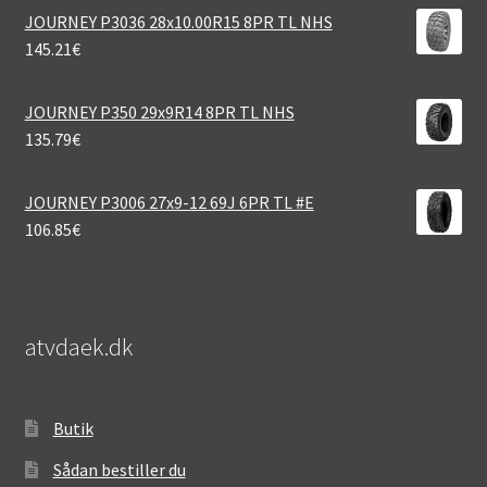
JOURNEY P3036 28x10.00R15 8PR TL NHS
145.21
€
JOURNEY P350 29x9R14 8PR TL NHS
135.79
€
JOURNEY P3006 27x9-12 69J 6PR TL #E
106.85
€
atvdaek.dk
Butik
Sådan bestiller du