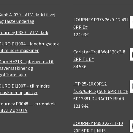
SunF A-039 – ATV-dæk til vej
JOURNEY P375 26x9-12 49J
og faste underlag
6PR E#
Journey P330 – ATV-dæk
124.03
€
DURO DI1004 – landbrugsdæk
til mindre maskiner
Carlstar Trail Wolf 20x7-8
2PR TL E#
Duro HF213 – plænedæk til
84.53
€
havemaskiner og
golfkøretøjer
ITP 25x10.00R12
DURO DI1007 – til mindre
(255/65R12) 50N 6PR TL #E
maskiner og udstyr
6P13881 DURACITY REAR
Journey P3048 – terrændæk
121.94
€
til ATV og UTV
JOURNEY P350 23x11-10
20F 6PR TL NHS