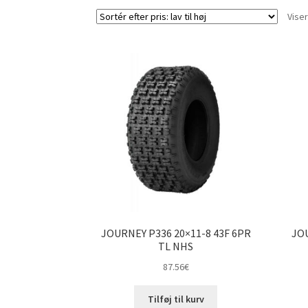
Viser
JOURNEY P336 20×11-8 43F 6PR
JOU
TL NHS
87.56
€
Tilføj til kurv