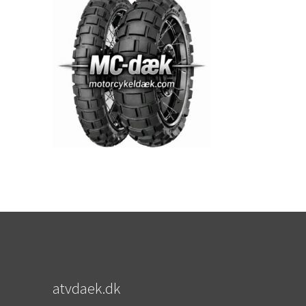
atvdaek.dk