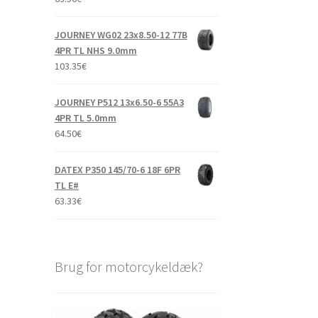
JOURNEY WG02 23x8.50-12 77B
4PR TL NHS 9.0mm
103.35
€
JOURNEY P512 13x6.50-6 55A3
4PR TL 5.0mm
64.50
€
DATEX P350 145/70-6 18F 6PR
TL E#
63.33
€
Brug for motorcykeldæk?