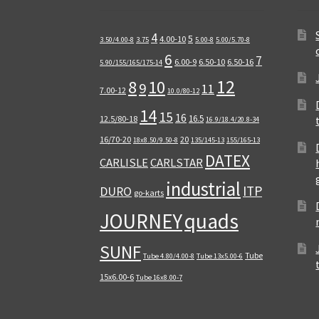
4
5
4.00-10
3.50/4.00-8
3.75
5.00-8
5.00/5.70-8
6
7
6.00-9
6.50-10
6.50-16
5.90/155/165/175-14
12
8
10
9
11
7.00-12
10.0/80-12
14
15
16
16.5
12.5/80-18
16.9/18.4/20.8-34
16/70-20
20
18x8.50/9.50-8
135/145-13
155/165-13
DATEX
CARLISLE
CARLSTAR
industrial
ITP
DURO
go-karts
quads
JOURNEY
SUNF
Tube
Tube 4.80/4.00-8
Tube 13x5.00-6
15x6.00-6
Tube 16x8.00-7