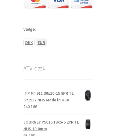
Vælge:
DKK
EUR
ATV-dæk
ITP MT911 30x10-15 8PR TL
6P1937 NHS Made in USA
240.16
€
JOURNEY P5016 13x5-6 2PR TL
NHS 10.0mm
63.56
€