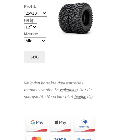
Profil:
Fælg:
Mærke:
SØG
Vælg den korrekte dækstørrelse i
menuen ovenfor. Se
vejledning
. Har du
spørgsmål, står vi klar til at
hjælpe
dig.