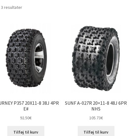
Sorteret
 3 resultater
efter
pris:
lav
til
høj
RNEY P357 20X11-8 38J 4PR
SUNF A-027R 20×11-8 48J 6PR
E#
NHS
92.50
€
105.73
€
Tilføj til kurv
Tilføj til kurv