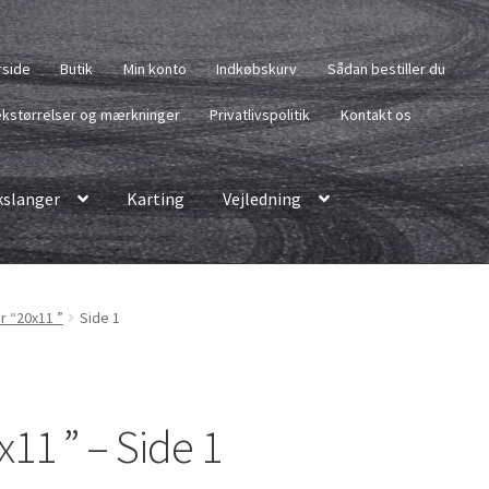
rside
Butik
Min konto
Indkøbskurv
Sådan bestiller du
kstørrelser og mærkninger
Privatlivspolitik
Kontakt os
slanger
Karting
Vejledning
r “20x11 ”
Side 1
x11 ” – Side 1