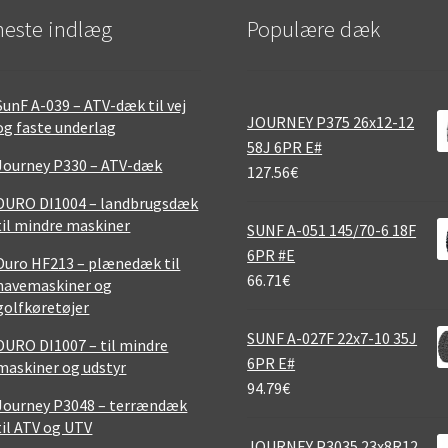
este indlæg
Populære dæk
SunF A-039 – ATV-dæk til vej
JOURNEY P375 26x12-12
og faste underlag
58J 6PR E#
Journey P330 – ATV-dæk
127.56
€
DURO DI1004 – landbrugsdæk
til mindre maskiner
SUNF A-051 145/70-6 18F
6PR #E
Duro HF213 – plænedæk til
66.71
€
havemaskiner og
golfkøretøjer
SUNF A-027F 22x7-10 35J
DURO DI1007 – til mindre
6PR E#
maskiner og udstyr
94.79
€
Journey P3048 – terrændæk
til ATV og UTV
JOURNEY P3035 23x8R12