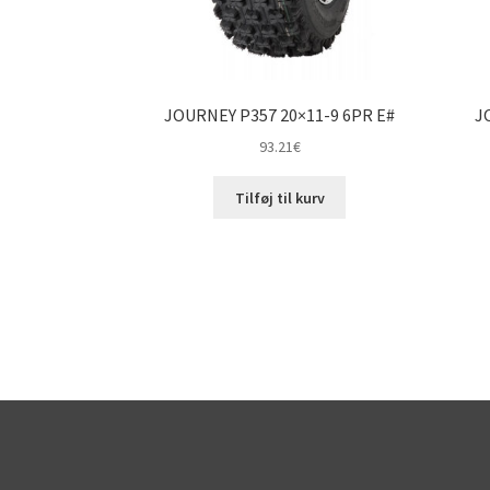
JOURNEY P357 20×11-9 6PR E#
J
93.21
€
Tilføj til kurv