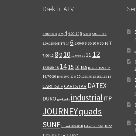
Dæk til ATV
Sen
4
5
4.00-10
3.50/4.00-8
3.75
5.00-8
5.00/5.70-8
6
7
6.00-9
6.50-10
6.50-16
5.90/155/165/175-14
12
8
10
9
11
7.00-12
10.0/80-12
14
15
16
16.5
12.5/80-18
16.9/18.4/20.8-34
16/70-20
20
18x8.50/9.50-8
135/145-13
155/165-13
DATEX
CARLISLE
CARLSTAR
industrial
ITP
DURO
go-karts
quads
JOURNEY
SUNF
Tube
Tube 4.80/4.00-8
Tube 13x5.00-6
15x6.00-6
Tube 16x8.00-7