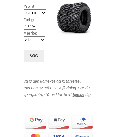
Profil:
Fælg:
Mærke:
SØG
Vælg den korrekte dækstørrelse i
menuen ovenfor. Se
vejledning
. Har du
spørgsmål, står vi klar til at
hjælpe
dig.