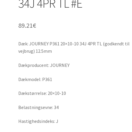
34J 4PR TL #E
89.21
€
Dæk: JOURNEY P361 20×10-10 34J 4PR TL (godkendt til
vejbrug) 12.5mm
Dækproducent: JOURNEY
Dækmodel: P361
Dækstørrelse: 20×10-10
Belastningsevne: 34
Hastighedsindeks: J