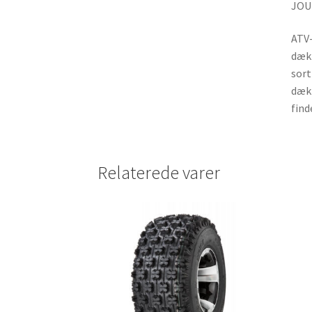
JOU
ATV-
dæk 
sort
dæk 
find
Relaterede varer