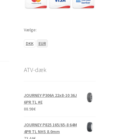
Vælge:
DKK
EUR
ATV-dæk
JOURNEY P306A 22x8-10 36J
6PR TL #E
88.98
€
JOURNEY P825 165/65-8 64M
4PR TL NHS 8.0mm
73.44
€