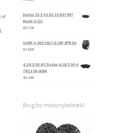
Datex 23-5 V3.02.19 DAT047
 af
Made in EU
60.15
€
å
SUNF A-003 18x7-8 28F 6PR E#
83.66
€
4.10/3.50-6)] Datex 4.10/3.50-6
TR13 06-0696
40.44
€
Brug for motorcykeldæk?