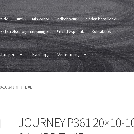
rside
Butik
Min konto
Indkøbskurv
Sådan bestiller du
kstørrelser og mærkninger
Privatlivspolitik
Kontakt os
langer
Karting
Vejledning
-10 34J 4PR TL #E
JOURNEY P361 20×10-1