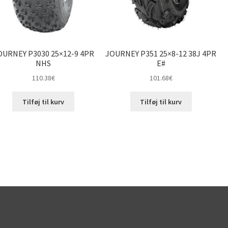
OURNEY P3030 25×12-9 4PR
JOURNEY P351 25×8-12 38J 4PR
NHS
E#
110.38
€
101.68
€
Tilføj til kurv
Tilføj til kurv