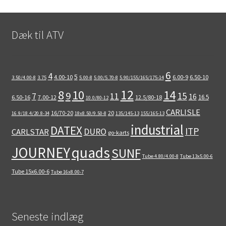
Dæk til ATV
6
4
5
4.00-10
6.00-9
6.50-10
3.50/4.00-8
3.75
5.00-8
5.00/5.70-8
5.90/155/165/175-14
12
8
10
14
9
15
11
7
16
16.5
6.50-16
7.00-12
12.5/80-18
10.0/80-12
CARLISLE
16/70-20
20
16.9/18.4/20.8-34
18x8.50/9.50-8
135/145-13
155/165-13
industrial
DATEX
ITP
DURO
CARLSTAR
go-karts
quads
JOURNEY
SUNF
Tube 4.80/4.00-8
Tube 13x5.00-6
Tube 15x6.00-6
Tube 16x8.00-7
Seneste indlæg