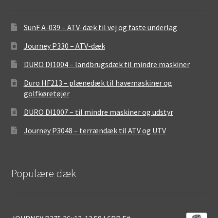
SunF A-039 – ATV-dæk til vej og faste underlag
Journey P330 – ATV-dæk
DURO DI1004 – landbrugsdæk til mindre maskiner
Duro HF213 – plænedæk til havemaskiner og
golfkøretøjer
DURO DI1007 – til mindre maskiner og udstyr
Journey P3048 – terrændæk til ATV og UTV
Populære dæk