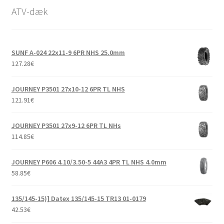
Udfold
14″ ATV-dæk
ATV-dæk
underm
Udfold
15″ ATV-dæk
underm
SUNF A-024 22x11-9 6PR NHS 25.0mm
Udfold
16″ ATV-dæk
127.28
€
underm
Små maskiner
Udfold
JOURNEY P3501 27x10-12 6PR TL NHS
underm
Dækslanger
Udfold
121.91
€
underm
Karting
JOURNEY P3501 27x9-12 6PR TL NHs
114.85
€
Vejledning
Udfold
underm
JOURNEY P606 4.10/3.50-5 44A3 4PR TL NHS 4.0mm
58.85
€
135/145-15)] Datex 135/145-15 TR13 01-0179
42.53
€