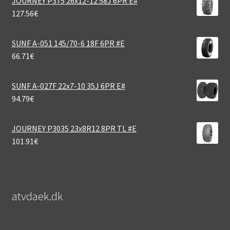
JOURNEY P375 26x12-12 58J 6PR E#
127.56
€
SUNF A-051 145/70-6 18F 6PR #E
66.71
€
SUNF A-027F 22x7-10 35J 6PR E#
94.79
€
JOURNEY P3035 23x8R12 8PR TL #E
101.91
€
atvdaek.dk