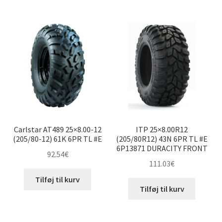
efter
underm
pris:
Udfold
12″ ATV-dæk
lav
underm
til
høj
20×8-12″
20×10-12″
22×7-12″
Carlstar AT489 25×8.00-12
ITP 25×8.00R12
22×10-12″
(205/80-12) 61K 6PR TL #E
(205/80R12) 43N 6PR TL #E
6P13871 DURACITY FRONT
92.54
€
23×8-12″
111.03
€
Tilføj til kurv
23×10-12″
Tilføj til kurv
23×10.5-12″