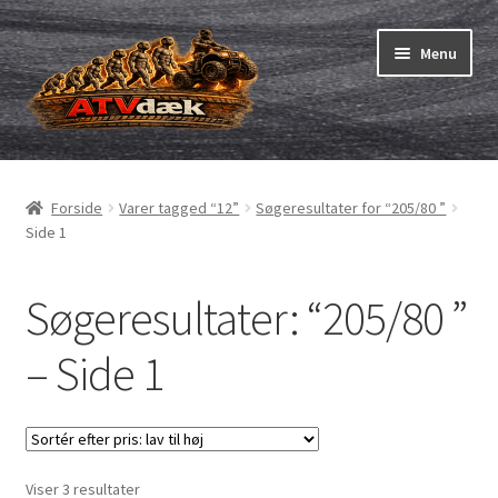
Spring
Spring
Menu
til
til
navigation
indhold
ATV-dæk
Udfold
underm
Udfold
6″ ATV-dæk
Forside
Varer tagged “12”
Søgeresultater for “205/80 ”
underm
Side 1
Udfold
7″ ATV-dæk
underm
Søgeresultater: “205/80 ”
Udfold
8″ ATV-dæk
underm
– Side 1
Udfold
9″ ATV-dæk
underm
Udfold
10″ ATV-dæk
underm
Sorteret
Viser 3 resultater
Udfold
11″ ATV-dæk