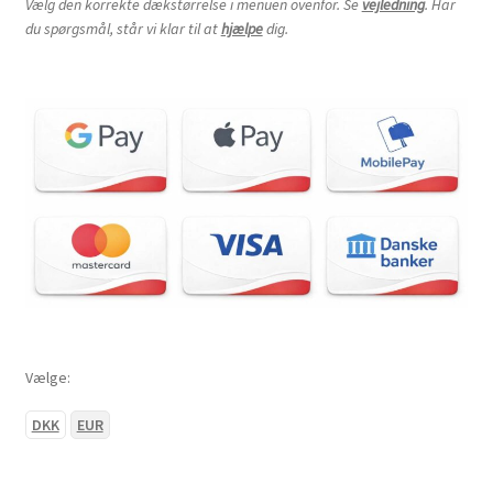
Vælg den korrekte dækstørrelse i menuen ovenfor. Se
vejledning
. Har
du spørgsmål, står vi klar til at
hjælpe
dig.
28×12-12″
205/80-12″
205/90-12″
230/80-12″
235/30-12″
255/65-12″
Vælge:
255/70-12″
DKK
EUR
280/65-12″