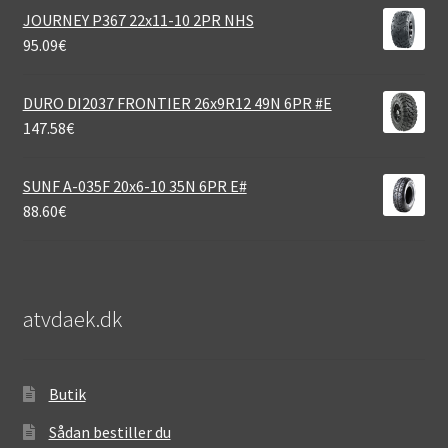
JOURNEY P367 22x11-10 2PR NHS
95.09
€
DURO DI2037 FRONTIER 26x9R12 49N 6PR #E
147.58
€
SUNF A-035F 20x6-10 35N 6PR E#
88.60
€
atvdaek.dk
Butik
Sådan bestiller du