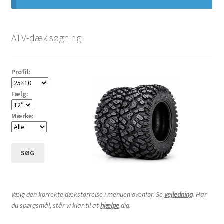
19×8-10″
ATV-dæk søgning
20×6-10″
Profil:
20×7-10″
Fælg:
20×9-10″
Mærke:
20×10-10″
SØG
20×11-10″
21×6-10″
Vælg den korrekte dækstørrelse i menuen ovenfor. Se
vejledning
. Har
du spørgsmål, står vi klar til at
hjælpe
dig.
21×7-10″