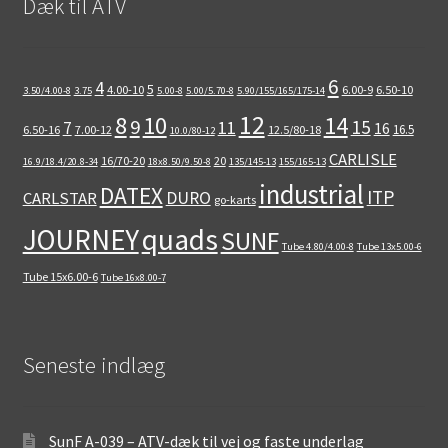
Dæk til ATV
6
4
5
4.00-10
6.00-9
6.50-10
3.50/4.00-8
3.75
5.00-8
5.00/5.70-8
5.90/155/165/175-14
12
8
10
14
9
15
11
7
16
16.5
6.50-16
7.00-12
12.5/80-18
10.0/80-12
CARLISLE
16/70-20
20
16.9/18.4/20.8-34
18x8.50/9.50-8
135/145-13
155/165-13
industrial
DATEX
ITP
DURO
CARLSTAR
go-karts
quads
JOURNEY
SUNF
Tube 4.80/4.00-8
Tube 13x5.00-6
Tube 15x6.00-6
Tube 16x8.00-7
Seneste indlæg
SunF A-039 – ATV-dæk til vej og faste underlag