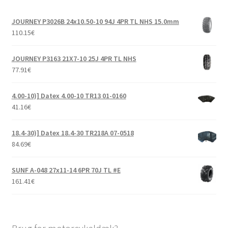
24×9-10″
JOURNEY P3026B 24x10.50-10 94J 4PR TL NHS 15.0mm
24×9.50-10″
110.15
€
24×10.5-10″
JOURNEY P3163 21X7-10 25J 4PR TL NHS
77.91
€
24×11-10″
4.00-10)] Datex 4.00-10 TR13 01-0160
41.16
€
25×11-10″
18.4-30)] Datex 18.4-30 TR218A 07-0518
25×12-10″
84.69
€
205/50-10″
SUNF A-048 27x11-14 6PR 70J TL #E
161.41
€
Udfold
11″ ATV-dæk
underm
Udfold
12″ ATV-dæk
underm