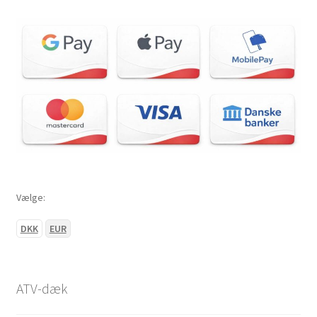
18×10-8″
18×10.50-8″
19×7-8″
19×9.50-8″
20×7-8″
Vælge:
20×9.50-8″
DKK
EUR
20×10-8″
20×11-8″
ATV-dæk