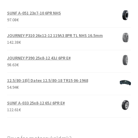
21×7-8″
SUNF A-051 23x7-10 6PR NHS
22×10-8″
97.08
€
22×11-8″
JOURNEY P310 26x12-12 119A3 8PR TL NHS 16.5mm
142.38
€
22×12-8″
JOURNEY P390 25x8-12 43J 6PR E#
98.63
€
22.5×10-8″
12.5/80-18)] Datex 12.5/80-18 TR15 06-1968
Udfold
9″ ATV-dæk
54.94
€
underm
Udfold
10″ ATV-dæk
SUNF A-033 25x8-12 65J 6PR E#
underm
122.61
€
Udfold
11″ ATV-dæk
underm
Udfold
12″ ATV-dæk
underm