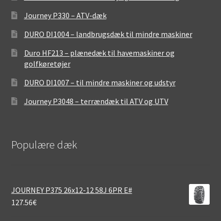
Journey P330 – ATV-dæk
DURO DI1004 – landbrugsdæk til mindre maskiner
Duro HF213 – plænedæk til havemaskiner og
golfkøretøjer
DURO DI1007 – til mindre maskiner og udstyr
Journey P3048 – terrændæk til ATV og UTV
Populære dæk
JOURNEY P375 26x12-12 58J 6PR E#
127.56
€