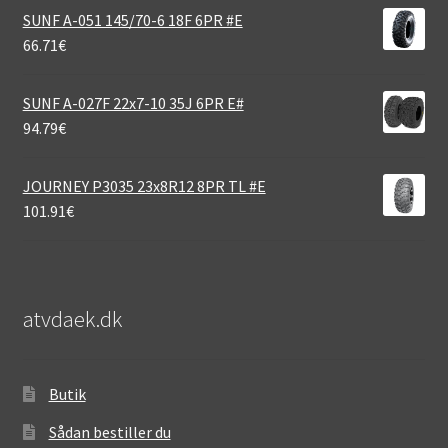
SUNF A-051 145/70-6 18F 6PR #E
66.71
€
SUNF A-027F 22x7-10 35J 6PR E#
94.79
€
JOURNEY P3035 23x8R12 8PR TL #E
101.91
€
atvdaek.dk
Butik
Sådan bestiller du