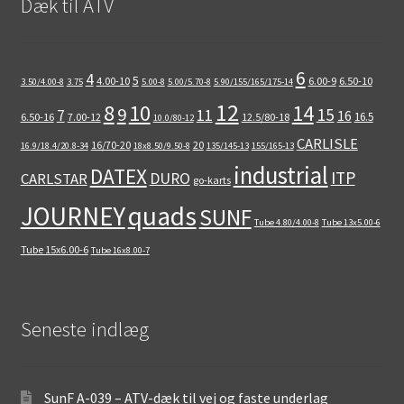
Dæk til ATV
6
4
5
4.00-10
6.00-9
6.50-10
3.50/4.00-8
3.75
5.00-8
5.00/5.70-8
5.90/155/165/175-14
12
8
10
14
9
15
11
7
16
16.5
6.50-16
7.00-12
12.5/80-18
10.0/80-12
CARLISLE
16/70-20
20
16.9/18.4/20.8-34
18x8.50/9.50-8
135/145-13
155/165-13
industrial
DATEX
ITP
DURO
CARLSTAR
go-karts
quads
JOURNEY
SUNF
Tube 4.80/4.00-8
Tube 13x5.00-6
Tube 15x6.00-6
Tube 16x8.00-7
Seneste indlæg
SunF A-039 – ATV-dæk til vej og faste underlag