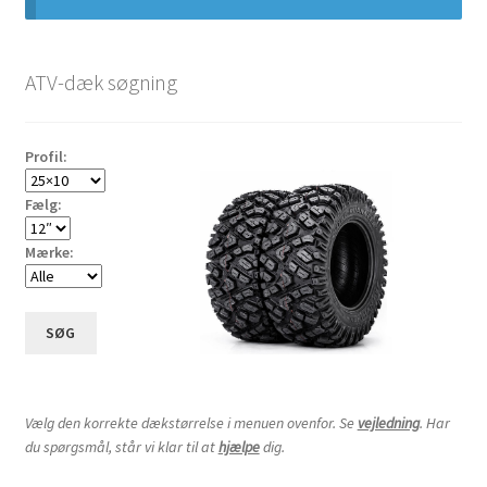
16×8-8″
ATV-dæk søgning
18×6.50-8″
Profil:
18×7-8″
Fælg:
18×7.5-8″
Mærke:
18×8-8″
SØG
18×8.50-8″
18×9-8″
Vælg den korrekte dækstørrelse i menuen ovenfor. Se
vejledning
. Har
du spørgsmål, står vi klar til at
hjælpe
dig.
18×9.50-8″