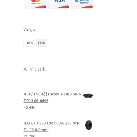
Vælge:
DKK
EUR
ATV-dæk
4.10/3.50-6)] Datex 4.10/3.50-6
TR13 06-0696
40.44
€
DATEX P330 19x7.00-8 28J 4PR
TL E# 8.0mm
71.79
€