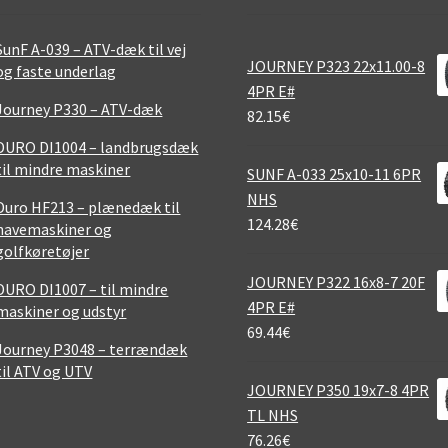
SunF A-039 – ATV-dæk til vej
JOURNEY P323 22x11.00-8
og faste underlag
4PR E#
Journey P330 – ATV-dæk
82.15
€
DURO DI1004 – landbrugsdæk
til mindre maskiner
SUNF A-033 25x10-11 6PR
NHS
Duro HF213 – plænedæk til
124.28
€
havemaskiner og
golfkøretøjer
JOURNEY P322 16x8-7 20F
DURO DI1007 – til mindre
4PR E#
maskiner og udstyr
69.44
€
Journey P3048 – terrændæk
til ATV og UTV
JOURNEY P350 19x7-8 4PR
TL NHS
76.26
€