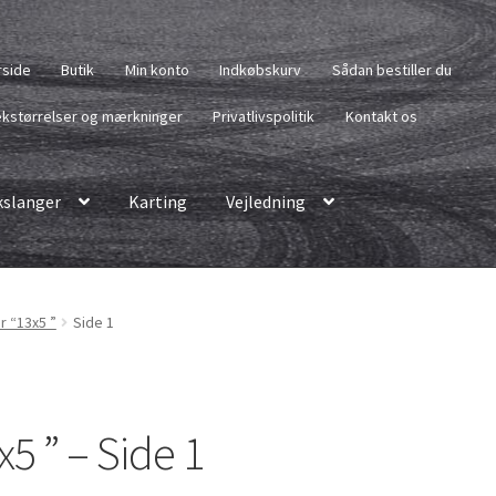
rside
Butik
Min konto
Indkøbskurv
Sådan bestiller du
kstørrelser og mærkninger
Privatlivspolitik
Kontakt os
slanger
Karting
Vejledning
r “13x5 ”
Side 1
5 ” – Side 1