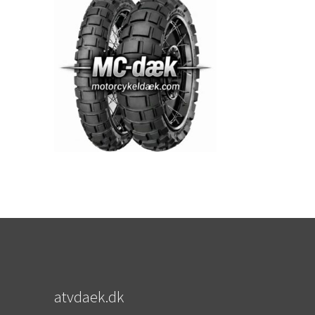
atvdaek.dk