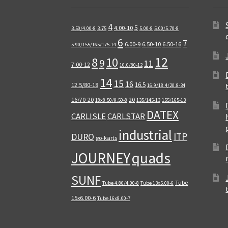
4
5
4.00-10
3.50/4.00-8
3.75
5.00-8
5.00/5.70-8
6
7
6.00-9
6.50-10
6.50-16
5.90/155/165/175-14
12
8
10
9
11
7.00-12
10.0/80-12
14
15
16
16.5
12.5/80-18
16.9/18.4/20.8-34
16/70-20
20
18x8.50/9.50-8
135/145-13
155/165-13
DATEX
CARLISLE
CARLSTAR
industrial
ITP
DURO
go-karts
quads
JOURNEY
SUNF
Tube
Tube 4.80/4.00-8
Tube 13x5.00-6
15x6.00-6
Tube 16x8.00-7