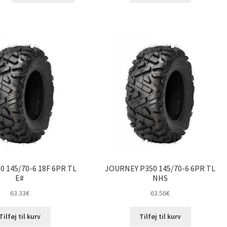
0 145/70-6 18F 6PR TL
JOURNEY P350 145/70-6 6PR TL
E#
NHS
63.33
€
63.56
€
Tilføj til kurv
Tilføj til kurv