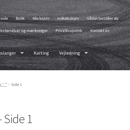
rside
Butik
Min konto
Indkøbskurv
Sådan bestiller du
kstørrelser og mærkninger
Privatlivspolitik
Kontakt os
slanger
Karting
Vejledning
r “ ”
Side 1
– Side 1