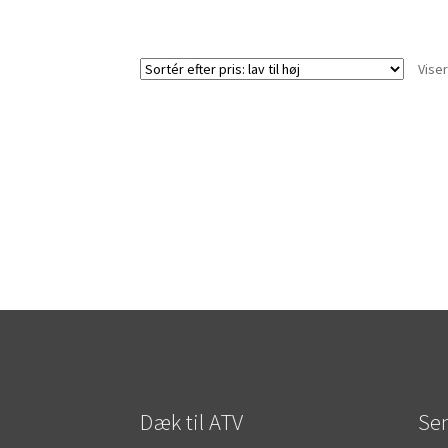
Viser
Dæk til ATV
Sen