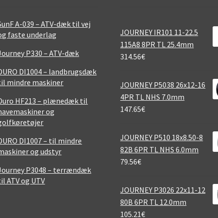
SunF A-039 – ATV-dæk til vej
JOURNEY IR101 11-22.5
og faste underlag
115A8 8PR TL 25.4mm
Journey P330 – ATV-dæk
314.56
€
DURO DI1004 – landbrugsdæk
til mindre maskiner
JOURNEY P5038 26x12-16
4PR TL NHS 7.0mm
Duro HF213 – plænedæk til
147.65
€
havemaskiner og
golfkøretøjer
JOURNEY P510 18x8.50-8
DURO DI1007 – til mindre
82B 6PR TL NHS 6.0mm
maskiner og udstyr
79.56
€
Journey P3048 – terrændæk
til ATV og UTV
JOURNEY P3026 22x11-12
80B 6PR TL 12.0mm
105.21
€