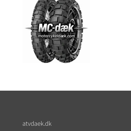
atvdaek.dk