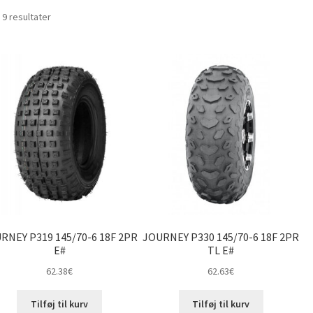
Sorteret
 9 resultater
efter
pris:
lav
til
høj
RNEY P319 145/70-6 18F 2PR
JOURNEY P330 145/70-6 18F 2PR
E#
TL E#
62.38
€
62.63
€
Tilføj til kurv
Tilføj til kurv