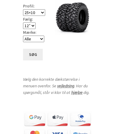
Profil:
Fælg:
Mærke:
SØG
Vælg den korrekte dækstørrelse i
menuen ovenfor. Se
vejledning
. Har du
spørgsmål, står vi klar til at
hjælpe
dig.