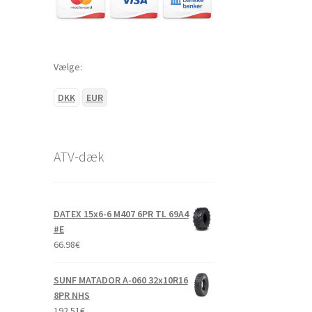
Vælge:
DKK
EUR
ATV-dæk
DATEX 15x6-6 M407 6PR TL 69A4
#E
66.98
€
SUNF MATADOR A-060 32x10R16
8PR NHS
192.51
€