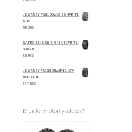
JOURNEY P361 22x10-10 4PR TL
NHS
99.09
€
DATEX 18x8.50-8 M414 10PR TL
93A4 #E
86.93
€
JOURNEY P3139 25x8R12 47M
8PR TL #E
117.68
€
Brug for motorcykeldæk?