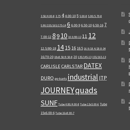
4
5
4.00-10
3.50/4.00-8
3.75
5.00-8
5.00/5.70-8
6
7
6.00-9
6.50-10
6.50-16
5.90/155/165/175-14
12
8
10
9
11
7.00-12
10.0/80-12
14
15
16
16.5
12.5/80-18
16.9/18.4/20.8-34
16/70-20
20
18x8.50/9.50-8
135/145-13
155/165-13
DATEX
CARLISLE
CARLSTAR
industrial
ITP
DURO
go-karts
quads
JOURNEY
SUNF
Tube
Tube 4.80/4.00-8
Tube 13x5.00-6
15x6.00-6
Tube 16x8.00-7