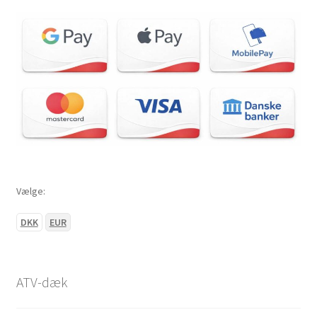
Vælge:
DKK
EUR
ATV-dæk