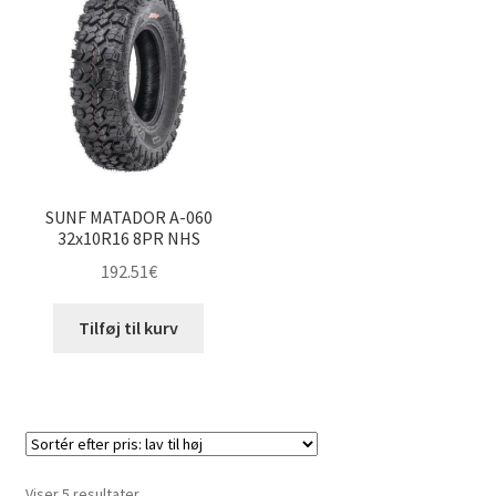
SUNF MATADOR A-060
32x10R16 8PR NHS
192.51
€
Tilføj til kurv
Sorteret
Viser 5 resultater