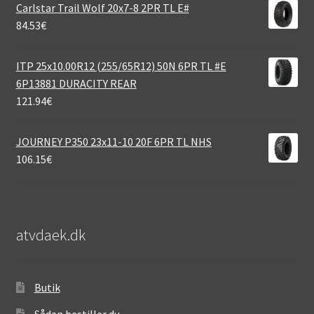
Carlstar Trail Wolf 20x7-8 2PR TL E#
84.53
€
ITP 25x10.00R12 (255/65R12) 50N 6PR TL #E
6P13881 DURACITY REAR
121.94
€
JOURNEY P350 23x11-10 20F 6PR TL NHS
106.15
€
atvdaek.dk
Butik
Sådan bestiller du