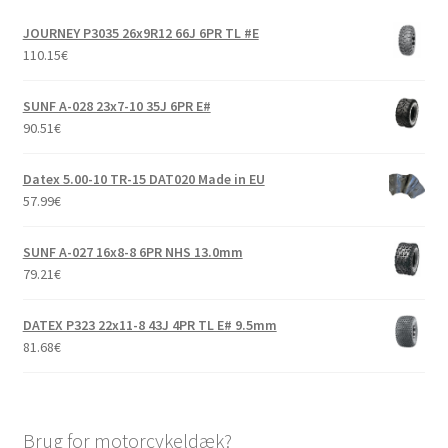
JOURNEY P3035 26x9R12 66J 6PR TL #E
110.15
€
SUNF A-028 23x7-10 35J 6PR E#
90.51
€
Datex 5.00-10 TR-15 DAT020 Made in EU
57.99
€
SUNF A-027 16x8-8 6PR NHS 13.0mm
79.21
€
DATEX P323 22x11-8 43J 4PR TL E# 9.5mm
81.68
€
Brug for motorcykeldæk?