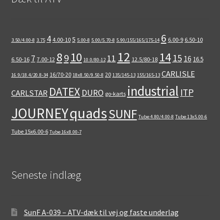
6
4
5
4.00-10
6.00-9
6.50-10
3.50/4.00-8
3.75
5.00-8
5.00/5.70-8
5.90/155/165/175-14
12
8
10
14
9
15
11
7
16
16.5
6.50-16
7.00-12
12.5/80-18
10.0/80-12
CARLISLE
16/70-20
20
16.9/18.4/20.8-34
18x8.50/9.50-8
135/145-13
155/165-13
industrial
DATEX
ITP
DURO
CARLSTAR
go-karts
quads
JOURNEY
SUNF
Tube 4.80/4.00-8
Tube 13x5.00-6
Tube 15x6.00-6
Tube 16x8.00-7
Seneste indlæg
SunF A-039 – ATV-dæk til vej og faste underlag