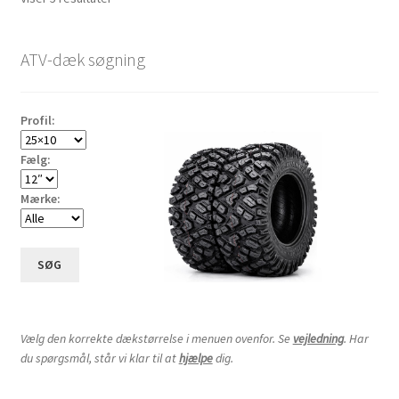
efter
pris:
ATV-dæk søgning
lav
til
høj
Profil:
Fælg:
Mærke:
SØG
Vælg den korrekte dækstørrelse i menuen ovenfor. Se
vejledning
. Har
du spørgsmål, står vi klar til at
hjælpe
dig.