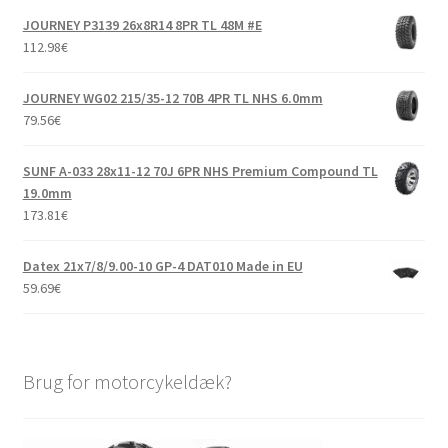
JOURNEY P3139 26x8R14 8PR TL 48M #E
112.98
€
JOURNEY WG02 215/35-12 70B 4PR TL NHS 6.0mm
79.56
€
SUNF A-033 28x11-12 70J 6PR NHS Premium Compound TL
19.0mm
173.81
€
Datex 21x7/8/9.00-10 GP-4 DAT010 Made in EU
59.69
€
Brug for motorcykeldæk?