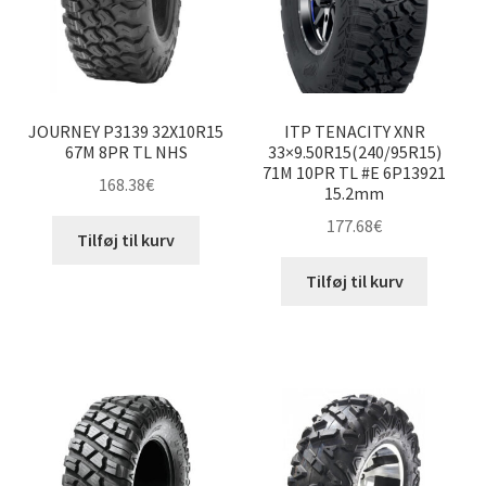
JOURNEY P3139 32X10R15
ITP TENACITY XNR
67M 8PR TL NHS
33×9.50R15(240/95R15)
71M 10PR TL #E 6P13921
168.38
€
15.2mm
177.68
€
Tilføj til kurv
Tilføj til kurv