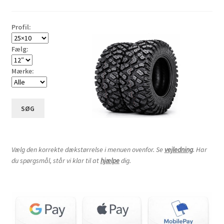
til
høj
Profil:
Fælg:
Mærke:
SØG
Vælg den korrekte dækstørrelse i menuen ovenfor. Se
vejledning
. Har
du spørgsmål, står vi klar til at
hjælpe
dig.