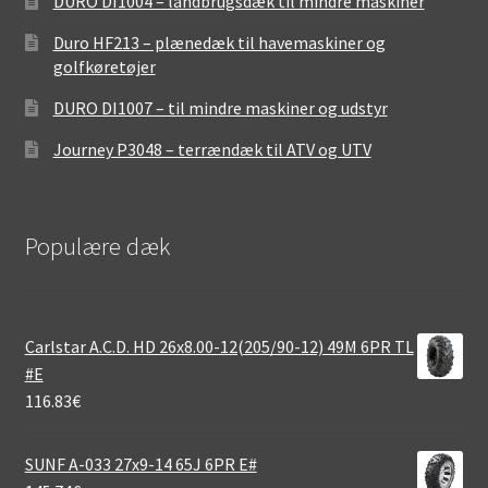
DURO DI1004 – landbrugsdæk til mindre maskiner
Duro HF213 – plænedæk til havemaskiner og
golfkøretøjer
DURO DI1007 – til mindre maskiner og udstyr
Journey P3048 – terrændæk til ATV og UTV
Populære dæk
Carlstar A.C.D. HD 26x8.00-12(205/90-12) 49M 6PR TL
#E
116.83
€
SUNF A-033 27x9-14 65J 6PR E#