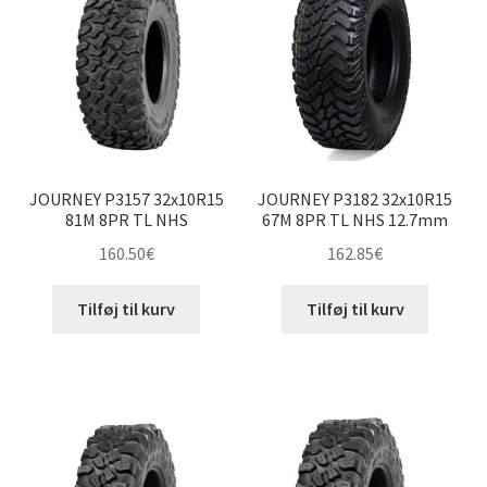
JOURNEY P3157 32x10R15
JOURNEY P3182 32x10R15
81M 8PR TL NHS
67M 8PR TL NHS 12.7mm
160.50
€
162.85
€
Tilføj til kurv
Tilføj til kurv