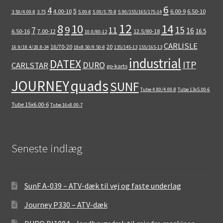
6
4
5
4.00-10
6.00-9
6.50-10
3.50/4.00-8
3.75
5.00-8
5.00/5.70-8
5.90/155/165/175-14
12
8
10
14
9
15
11
7
16
16.5
6.50-16
7.00-12
12.5/80-18
10.0/80-12
CARLISLE
16/70-20
20
16.9/18.4/20.8-34
18x8.50/9.50-8
135/145-13
155/165-13
industrial
DATEX
ITP
DURO
CARLSTAR
go-karts
quads
JOURNEY
SUNF
Tube 4.80/4.00-8
Tube 13x5.00-6
Tube 15x6.00-6
Tube 16x8.00-7
Seneste indlæg
SunF A-039 – ATV-dæk til vej og faste underlag
Journey P330 – ATV-dæk