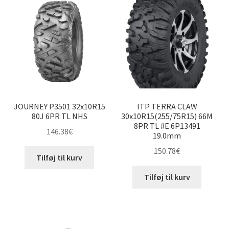
JOURNEY P3501 32x10R15
ITP TERRA CLAW
80J 6PR TL NHS
30x10R15(255/75R15) 66M
8PR TL #E 6P13491
146.38
€
19.0mm
150.78
€
Tilføj til kurv
Tilføj til kurv