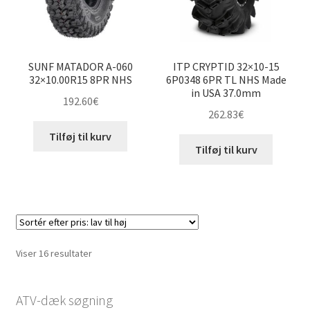
SUNF MATADOR A-060
ITP CRYPTID 32×10-15
32×10.00R15 8PR NHS
6P0348 6PR TL NHS Made
in USA 37.0mm
192.60
€
262.83
€
Tilføj til kurv
Tilføj til kurv
Sorteret
Viser 16 resultater
efter
pris:
ATV-dæk søgning
lav