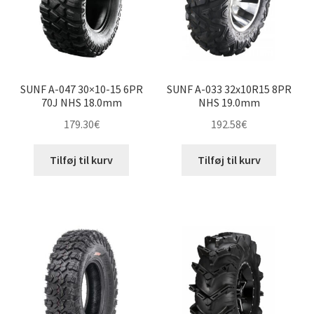
SUNF A-047 30×10-15 6PR
SUNF A-033 32x10R15 8PR
70J NHS 18.0mm
NHS 19.0mm
179.30
€
192.58
€
Tilføj til kurv
Tilføj til kurv