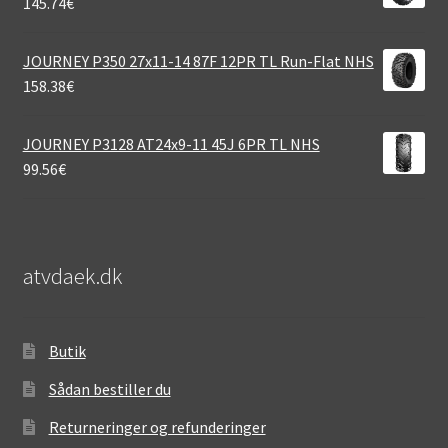
145.74
€
JOURNEY P350 27x11-14 87F 12PR TL Run-Flat NHS
158.38
€
JOURNEY P3128 AT24x9-11 45J 6PR TL NHS
99.56
€
atvdaek.dk
Butik
Sådan bestiller du
Returneringer og refunderinger