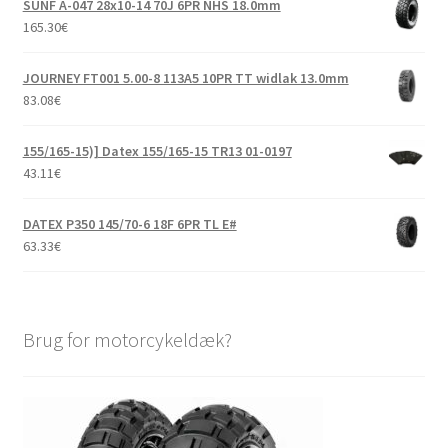
SUNF A-047 28x10-14 70J 6PR NHS 18.0mm
165.30
€
JOURNEY FT001 5.00-8 113A5 10PR TT widlak 13.0mm
83.08
€
155/165-15)] Datex 155/165-15 TR13 01-0197
43.11
€
DATEX P350 145/70-6 18F 6PR TL E#
63.33
€
Brug for motorcykeldæk?