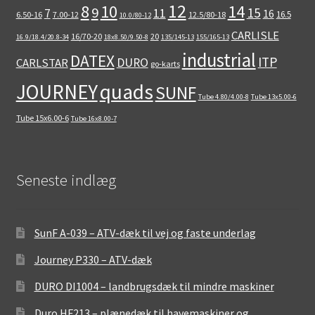
12
8
10
14
9
15
11
7
16
16.5
6.50-16
7.00-12
12.5/80-18
10.0/80-12
CARLISLE
16/70-20
20
16.9/18.4/20.8-34
18x8.50/9.50-8
135/145-13
155/165-13
industrial
DATEX
ITP
DURO
CARLSTAR
go-karts
quads
JOURNEY
SUNF
Tube 4.80/4.00-8
Tube 13x5.00-6
Tube 15x6.00-6
Tube 16x8.00-7
Seneste indlæg
SunF A-039 – ATV-dæk til vej og faste underlag
Journey P330 – ATV-dæk
DURO DI1004 – landbrugsdæk til mindre maskiner
Duro HF213 – plænedæk til havemaskiner og