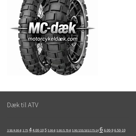
Dæk til ATV
6
4
5
4.00-10
6.00-9
6.50-10
3.50/4.00-8
3.75
5.00-8
5.00/5.70-8
5.90/155/165/175-14