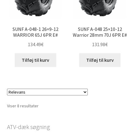
SUNF A-048-1 26×9-12
SUNF A-048 25×10-12
WARRIOR 65J 6PR E#
Warrior 28mm 70J 6PR E#
134.49
€
131.98
€
Tilføj til kurv
Tilføj til kurv
Sorteret
Viser 8 resultater
efter
pris:
ATV-dæk søgning
lav
til