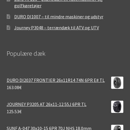
golfkøretøjer
DURO DI1007 – til mindre maskiner og udstyr
Journey P3048 – terrændæk til ATV og UTV
Populære dæk
DURO DI2037 FRONTIER 26x11R14 74N 6PR E# TL
163.08
€
JOURNEY P3205 AT 26x11-12 55J 6PR TL
125.53
€
SUNF A-047 30x10-15 6PR 70J NHS 18.0mm