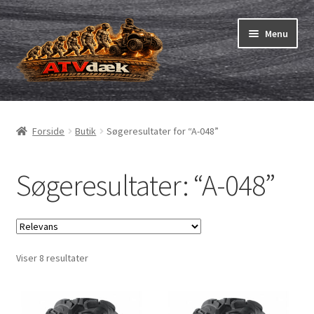
Spring
Spring
Menu
til
til
navigation
indhold
ATV-dæk
Udfold
underm
Små maskiner
Udfold
Forside
Butik
Søgeresultater for “A-048”
underm
Dækslanger
Udfold
underm
Søgeresultater: “A-048”
Karting
Vejledning
Udfold
underm
Sorteret
Viser 8 resultater
efter
pris:
lav