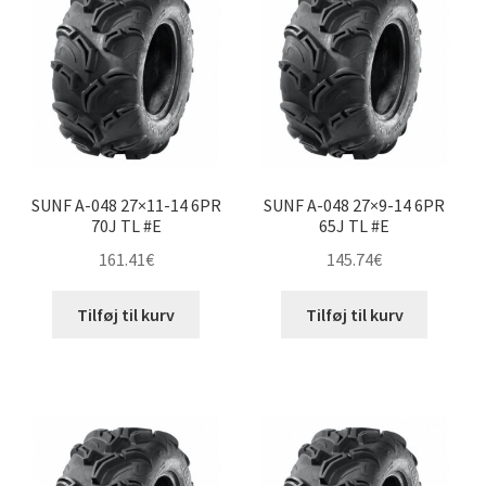
til
høj
SUNF A-048 27×11-14 6PR
SUNF A-048 27×9-14 6PR
70J TL #E
65J TL #E
161.41
€
145.74
€
Tilføj til kurv
Tilføj til kurv