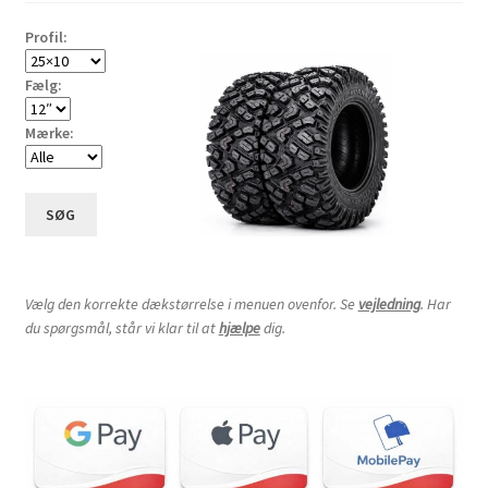
høj
Profil:
Fælg:
Mærke:
SØG
Vælg den korrekte dækstørrelse i menuen ovenfor. Se
vejledning
. Har
du spørgsmål, står vi klar til at
hjælpe
dig.