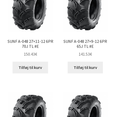
SUNF A-048 27×11-12 6PR
SUNF A-048 27×9-12 6PR
70J TL #E
65J TL #E
150.43
€
141.53
€
Tilføj til kurv
Tilføj til kurv