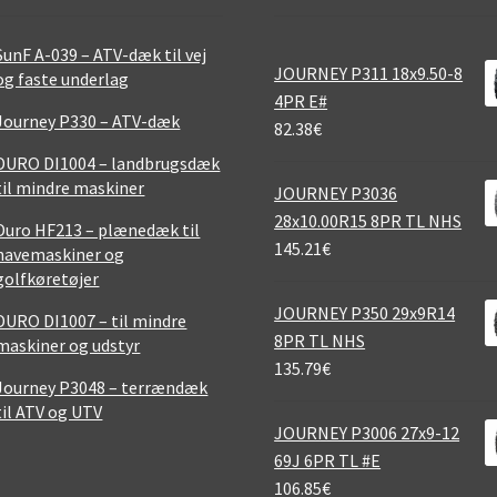
SunF A-039 – ATV-dæk til vej
JOURNEY P311 18x9.50-8
og faste underlag
4PR E#
Journey P330 – ATV-dæk
82.38
€
DURO DI1004 – landbrugsdæk
til mindre maskiner
JOURNEY P3036
28x10.00R15 8PR TL NHS
Duro HF213 – plænedæk til
145.21
€
havemaskiner og
golfkøretøjer
JOURNEY P350 29x9R14
DURO DI1007 – til mindre
8PR TL NHS
maskiner og udstyr
135.79
€
Journey P3048 – terrændæk
til ATV og UTV
JOURNEY P3006 27x9-12
69J 6PR TL #E
106.85
€