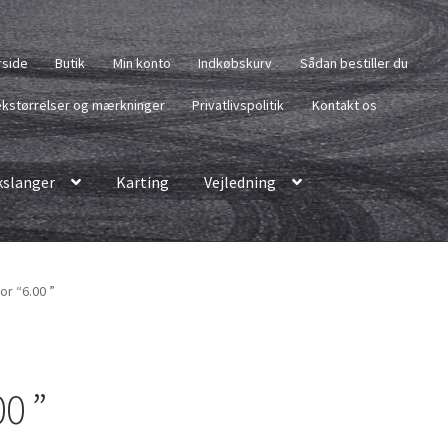
rside
Butik
Min konto
Indkøbskurv
Sådan bestiller du
kstørrelser og mærkninger
Privatlivspolitik
Kontakt os
slanger
Karting
Vejledning
or “6.00 ”
0 ”