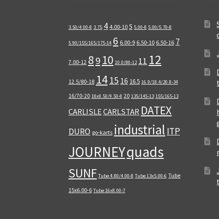
4
5
4.00-10
3.50/4.00-8
3.75
5.00-8
5.00/5.70-8
6
7
6.00-9
6.50-10
6.50-16
5.90/155/165/175-14
12
8
10
9
11
7.00-12
10.0/80-12
14
15
16
16.5
12.5/80-18
16.9/18.4/20.8-34
16/70-20
20
18x8.50/9.50-8
135/145-13
155/165-13
DATEX
CARLISLE
CARLSTAR
industrial
ITP
DURO
go-karts
quads
JOURNEY
SUNF
Tube
Tube 4.80/4.00-8
Tube 13x5.00-6
15x6.00-6
Tube 16x8.00-7