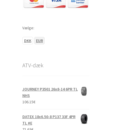
Vælge:
DKK
EUR
ATV-dæk
JOURNEY P3501 26x8-14 6PR TL
NHS
106.15
€
DATEX 18x6.50-8 P137 33F 4PR
TL #E
71.63
€