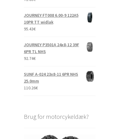
JOURNEY FT008 6.00-9 122A5
10PR TT widlak
95.43
€
JOURNEY P3501A 24x8-12 39F
6PR TL NHS
92.74
€
SUNF A-024 23x8-11 6PR NHS
25.0mm
110.26
€
Brug for motorcykeldæk?