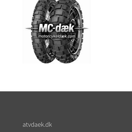
atvdaek.dk