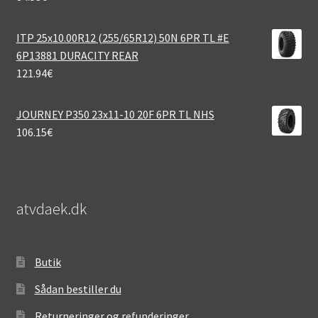
ITP 25x10.00R12 (255/65R12) 50N 6PR TL #E
6P13881 DURACITY REAR
121.94
€
JOURNEY P350 23x11-10 20F 6PR TL NHS
106.15
€
atvdaek.dk
Butik
Sådan bestiller du
Returneringer og refunderinger