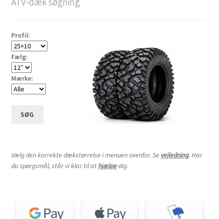
ATV-dæk søgning
3.50-8″
Profil:
4.00-8″
Fælg:
4.80-8″
Mærke:
4.80/4.00-8″
SØG
5.00-8″
14×6-8″
Vælg den korrekte dækstørrelse i menuen ovenfor. Se
vejledning
. Har
du spørgsmål, står vi klar til at
hjælpe
dig.
15×6-8″
16×6-8″