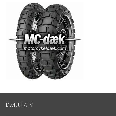
Udfold
9″ andre dæk
underm
Udfold
10″ andre dæk
underm
Udfold
12″ andre dæk
underm
Udfold
14″ andre dæk
underm
Udfold
15″ andre dæk
underm
Udfold
16″ andre dæk
underm
Dækslanger
Udfold
underm
Karting
Dæk til ATV
Vejledning
Udfold
underm